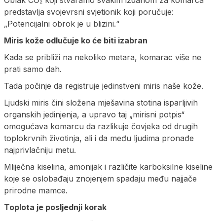
Oblak CO₂ koji stvaramo svakim izdahom za komarca
predstavlja svojevrsni svjetionik koji poručuje:
„Potencijalni obrok je u blizini.“
Miris kože odlučuje ko će biti izabran
Kada se približi na nekoliko metara, komarac više ne
prati samo dah.
Tada počinje da registruje jedinstveni miris naše kože.
Ljudski miris čini složena mješavina stotina isparljivih
organskih jedinjenja, a upravo taj „mirisni potpis“
omogućava komarcu da razlikuje čovjeka od drugih
toplokrvnih životinja, ali i da među ljudima pronađe
najprivlačniju metu.
Mliječna kiselina, amonijak i različite karboksilne kiseline
koje se oslobađaju znojenjem spadaju među najjače
prirodne mamce.
Toplota je posljednji korak