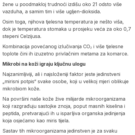
žene u poodmakloj trudnoći izdišu oko 21 odsto više
vazduha, a samim tim i više ugljen-dioksida.
Osim toga, njihova tjelesna temperatura je nešto viša,
dok je temperatura stomaka u prosjeku veća za oko 0,7
stepeni Celzijusa.
Kombinacija povećanog izlučivanja CO₂ i više tjelesne
toplote čini ih izuzetno privlačnim metama za komarce.
Mikrobi na koži igraju ključnu ulogu
Najzanimljiviji, ali i najsloženiji faktor jeste jedinstveni
„mirisni potpis“ svake osobe, koji u velikoj mjeri oblikuje
mikrobiom kože.
Na površini naše kože žive milijarde mikroorganizama
koji razgrađuju sastojke znoja, poput masnih kiselina i
peptida, pretvarajući ih u isparljiva organska jedinjenja
koja osjećamo kao miris tijela.
Sastav tih mikroorganizama jedinstven je za svaku