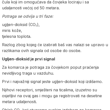
čula koji im omogućava da čovjeka lociraju i sa
udaljenosti većoj od 50 metara.
Potraga se odvija u tri faze:
ugljen-dioksid (CO₂),
miris kože,
tjelesna toplota.
Razlog zbog kojeg će izabrati baš vas nalazi se upravo u
razlikama ovih signala od osobe do osobe.
Ugljen-dioksid je prvi signal
Za komarca je potraga za čovjekom poput praćenja
nevidljivog traga u vazduhu.
Prvi i najvažniji signal jeste ugljen-dioksid koji izdišemo.
Njihovi receptori, smješteni na ticalima, izuzetno su
osjetljivi na ovaj gas i mogu ga registrovati na desetine
metara udaljenosti.