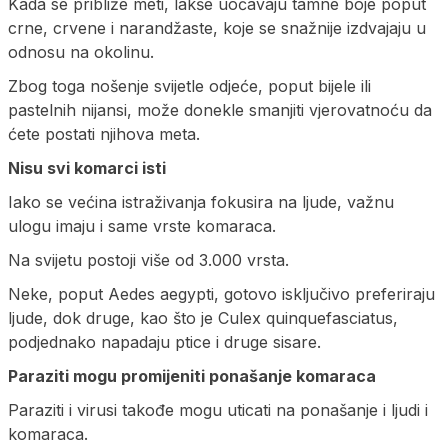
Kada se približe meti, lakše uočavaju tamne boje poput
crne, crvene i narandžaste, koje se snažnije izdvajaju u
odnosu na okolinu.
Zbog toga nošenje svijetle odjeće, poput bijele ili
pastelnih nijansi, može donekle smanjiti vjerovatnoću da
ćete postati njihova meta.
Nisu svi komarci isti
Iako se većina istraživanja fokusira na ljude, važnu
ulogu imaju i same vrste komaraca.
Na svijetu postoji više od 3.000 vrsta.
Neke, poput Aedes aegypti, gotovo isključivo preferiraju
ljude, dok druge, kao što je Culex quinquefasciatus,
podjednako napadaju ptice i druge sisare.
Paraziti mogu promijeniti ponašanje komaraca
Paraziti i virusi takođe mogu uticati na ponašanje i ljudi i
komaraca.