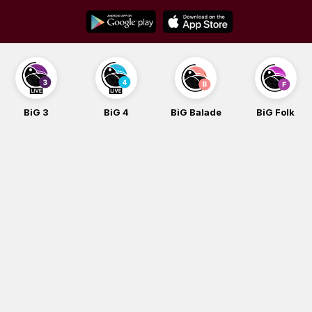
Skip
to
content
BiG 4
BiG Balade
BiG Folk
BiG iG