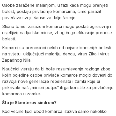
Osobe zaražene malarijom, u fazi kada mogu prenijeti
bolest, postaju privlačnije komarcima, čime parazit
povećava svoje šanse za dalje širenje.
Slično tome, zaraženi komarci mogu postati agresivniji i
osjetljiviji na ljudske mirise, zbog čega efikasnije prenose
bolesti.
Komarci su prenosioci nekih od najsmrtonosnijih bolesti
na svijetu, uključujući malariju, dengu, virus Zika i virus
Zapadnog Nila.
Naučnici vjeruju da bi bolje razumijevanje razloga zbog
kojih pojedine osobe privlače komarce moglo dovesti do
razvoja nove generacije repelenata i zamki koje bi
prikrivale naš „mirisni potpis“ ili ga koristile za privlačenje
komaraca u zamke.
Šta je Skeeterov sindrom?
Kod većine ljudi ubod komarca izaziva samo nekoliko