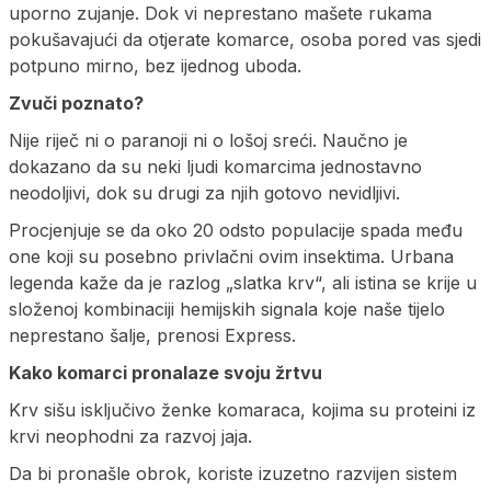
uporno zujanje. Dok vi neprestano mašete rukama
pokušavajući da otjerate komarce, osoba pored vas sjedi
potpuno mirno, bez ijednog uboda.
Zvuči poznato?
Nije riječ ni o paranoji ni o lošoj sreći. Naučno je
dokazano da su neki ljudi komarcima jednostavno
neodoljivi, dok su drugi za njih gotovo nevidljivi.
Procjenjuje se da oko 20 odsto populacije spada među
one koji su posebno privlačni ovim insektima. Urbana
legenda kaže da je razlog „slatka krv“, ali istina se krije u
složenoj kombinaciji hemijskih signala koje naše tijelo
neprestano šalje, prenosi Express.
Kako komarci pronalaze svoju žrtvu
Krv sišu isključivo ženke komaraca, kojima su proteini iz
krvi neophodni za razvoj jaja.
Da bi pronašle obrok, koriste izuzetno razvijen sistem