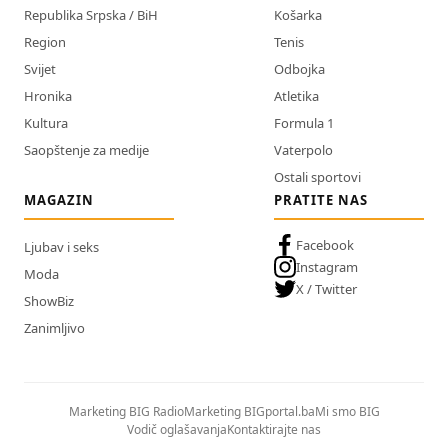
Republika Srpska / BiH
Košarka
Region
Tenis
Svijet
Odbojka
Hronika
Atletika
Kultura
Formula 1
Saopštenje za medije
Vaterpolo
Ostali sportovi
MAGAZIN
PRATITE NAS
Facebook
Ljubav i seks
Instagram
Moda
X / Twitter
ShowBiz
Zanimljivo
Marketing BIG Radio
Marketing BIGportal.ba
Mi smo BIG
Vodič oglašavanja
Kontaktirajte nas