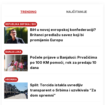
TRENDING
NAJČITANIJE
REPUBLIKA SRPSKA / BIH
BiH u novoj evropskoj konfederaciji?
Britanci predlažu savez koji bi
promijenio Europu
BANJA LUKA
Počele prijave u Banjaluci: Prvačićima
po 100 KM pomoći, rok za predaju 10
dana
HRONIKA
Split: Torcida istakla uvredljiv
transparent o Srbima i uzvikivala “Za
dom spremni”