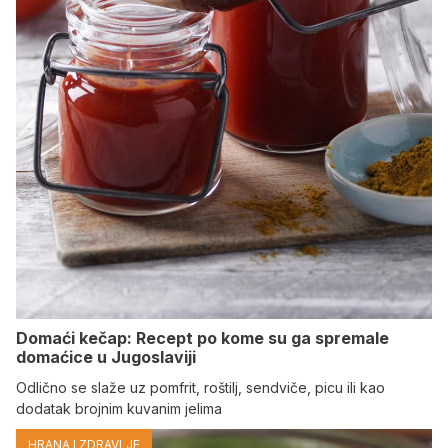
Domaći kečap: Recept po kome su ga spremale
domaćice u Jugoslaviji
Odlično se slaže uz pomfrit, roštilj, sendviče, picu ili kao
dodatak brojnim kuvanim jelima
HRANA I ZDRAVLJE