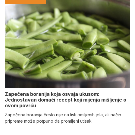
Zapečena boranija koja osvaja ukusom:
Jednostavan domaći recept koji mijenja mišljenje o
ovom povrću
Zapečena boranija često nije na listi omiljenih jela, ali način
pripreme može potpuno da promijeni utisak