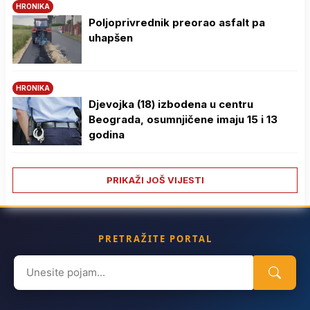
HRONIKA
Poljoprivrednik preorao asfalt pa
uhapšen
HRONIKA
Djevojka (18) izbodena u centru
Beograda, osumnjičene imaju 15 i 13
godina
PRIKAŽI JOŠ VIJESTI
PRETRAŽITE PORTAL
Search
for: