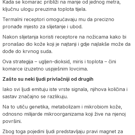
Kada se komarac približi na manje od jednog metra,
ključnu ulogu preuzima toplota tijela.
Termalni receptori omogućavaju mu da precizno
pronađe mjesto za slijetanje i ubod.
Nakon slijetanja koristi receptore na nožicama kako bi
pronašao dio kože koji je najtanji i gdje najlakše može da
dođe do krvnog suda.
Ova strategija – ugljen-dioksid, miris i toplota – čini
komarce izuzetno uspješnim lovcima.
Zašto su neki ljudi privlačniji od drugih
Iako svi ljudi emituju iste vrste signala, njihova količina i
sastav značajno se razlikuju.
Na to utiču genetika, metabolizam i mikrobiom kože,
odnosno milijarde mikroorganizama koji žive na njenoj
površini.
Zbog toga pojedini ljudi predstavljaju pravi magnet za