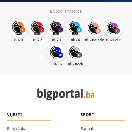
RADIO STANICE
BiG 1
BiG 2
BiG 3
BiG 4
BiG Balade
BiG Folk
BiG iG
BiG Rock
VIJESTI
SPORT
Banja Luka
Fudbal