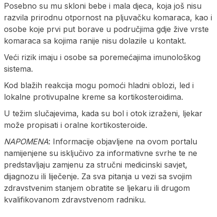
Posebno su mu skloni bebe i mala djeca, koja još nisu
razvila prirodnu otpornost na pljuvačku komaraca, kao i
osobe koje prvi put borave u područjima gdje žive vrste
komaraca sa kojima ranije nisu dolazile u kontakt.
Veći rizik imaju i osobe sa poremećajima imunološkog
sistema.
Kod blažih reakcija mogu pomoći hladni oblozi, led i
lokalne protivupalne kreme sa kortikosteroidima.
U težim slučajevima, kada su bol i otok izraženi, ljekar
može propisati i oralne kortikosteroide.
NAPOMENA
: Informacije objavljene na ovom portalu
namijenjene su isključivo za informativne svrhe te ne
predstavljaju zamjenu za stručni medicinski savjet,
dijagnozu ili liječenje. Za sva pitanja u vezi sa svojim
zdravstvenim stanjem obratite se ljekaru ili drugom
kvalifikovanom zdravstvenom radniku.