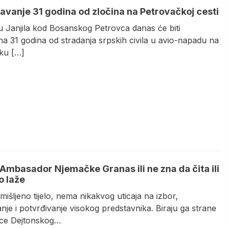
žavanje 31 godina od zločina na Petrovačkoj cesti
u Јanjila kod Bosanskog Petrovca danas će biti
na 31 godina od stradanja srpskih civila u avio-napadu na
čku […]
 Ambasador Njemačke Granas ili ne zna da čita ili
o laže
zmišljeno tijelo, nema nikakvog uticaja na izbor,
je i potvrđivanje visokog predstavnika. Biraju ga strane
ice Dejtonskog…