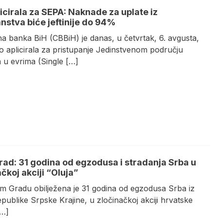
icirala za SEPA: Naknade za uplate iz
anstva biće jeftinije do 94%
na banka BiH (CBBiH) je danas, u četvrtak, 6. avgusta,
o aplicirala za pristupanje Jedinstvenom području
 u evrima (Single […]
rad: 31 godina od egzodusa i stradanja Srba u
čkoj akciji “Oluja”
 Gradu obilježena je 31 godina od egzodusa Srba iz
publike Srpske Krajine, u zločinačkoj akciji hrvatske
[…]