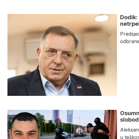
Dodik: 
netrpe
Predsjed
odbrane,
Osumnj
slobod
Aleksan
u teško