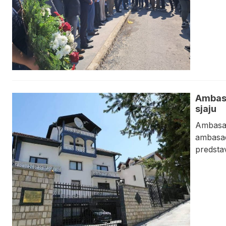
Ambasa
sjaju
Ambasad
ambasad
predsta