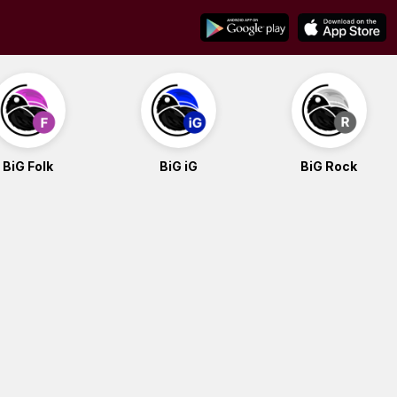
BiG Folk
BiG iG
BiG Rock