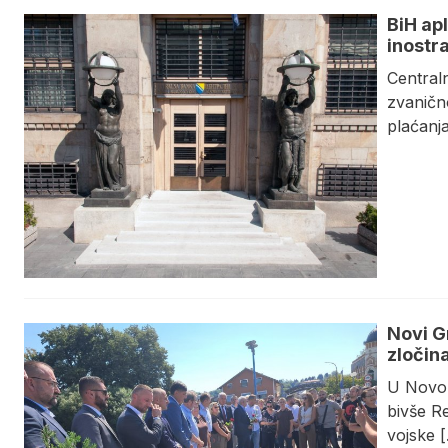
BiH apl
inostr
Central
zvaničn
plaćanja
Novi G
zločina
U Novom
bivše Re
vojske 