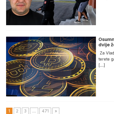
Osumnj
dvije 
Za Vladi
terete 
[…]
1
2
3
…
471
»