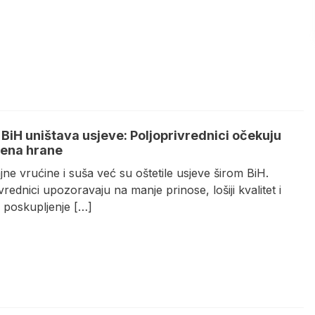
 BiH uništava usjeve: Poljoprivrednici očekuju
ijena hrane
ne vrućine i suša već su oštetile usjeve širom BiH.
vrednici upozoravaju na manje prinose, lošiji kvalitet i
poskupljenje […]