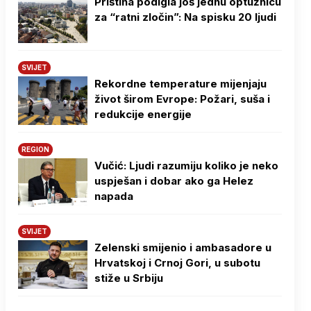
Priština podigla još jednu optužnicu
za “ratni zločin”: Na spisku 20 ljudi
SVIJET
Rekordne temperature mijenjaju
život širom Evrope: Požari, suša i
redukcije energije
REGION
Vučić: Ljudi razumiju koliko je neko
uspješan i dobar ako ga Helez
napada
SVIJET
Zelenski smijenio i ambasadore u
Hrvatskoj i Crnoj Gori, u subotu
stiže u Srbiju