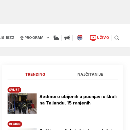
BIG BIZZ
PROGRAM
UŽIVO
TRENDING
NAJČITANIJE
SVIJET
Sedmoro ubijenih u pucnjavi u školi
na Tajlandu, 15 ranjenih
REGION