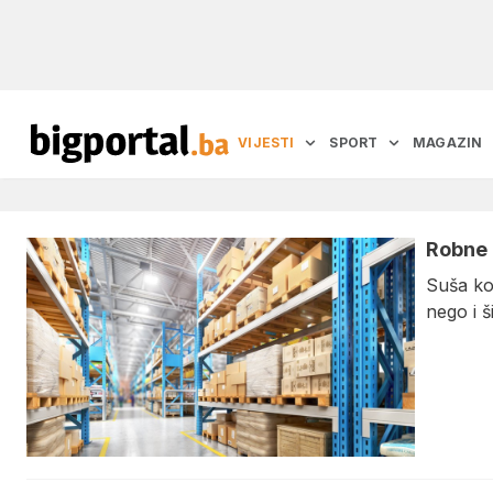
VIJESTI
SPORT
MAGAZIN
Robne 
Suša koj
nego i š