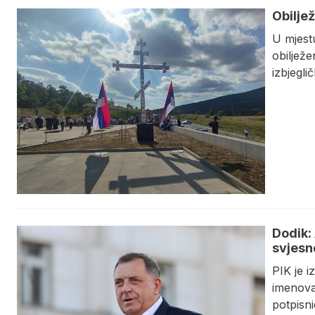
Obilje
U mjest
obilježe
izbjegli
Dodik:
svjesn
PIK je i
imenovan
potpisn