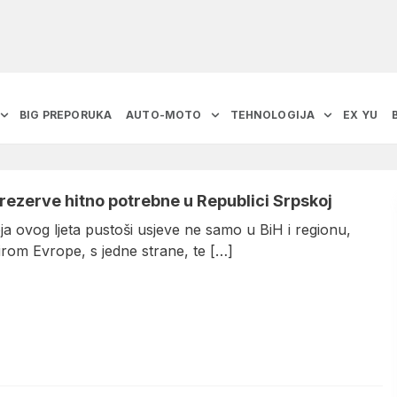
BIG PREPORUKA
AUTO-MOTO
TEHNOLOGIJA
EX YU
rezerve hitno potrebne u Republici Srpskoj
a ovog ljeta pustoši usjeve ne samo u BiH i regionu,
irom Evrope, s jedne strane, te […]