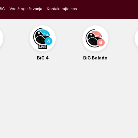
BiG
Vodič oglašavanja
Kontaktirajte nas
BiG 4
BiG Balade