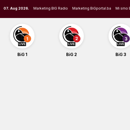
Skip
07. Aug 2026.
Marketing BIG Radio
Marketing BiGportal.ba
Mi smo 
to
content
BiG 1
BiG 2
BiG 3