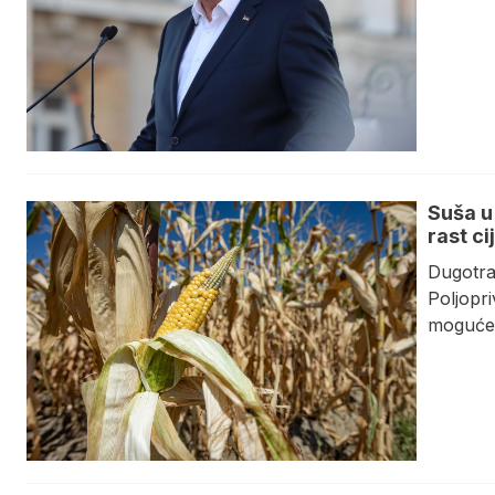
Suša u
rast c
Dugotraj
Poljopri
moguće 