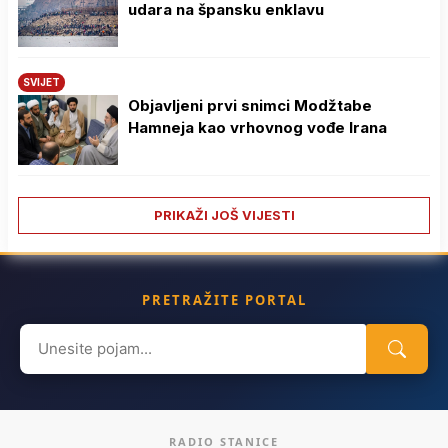
udara na špansku enklavu
SVIJET
Objavljeni prvi snimci Modžtabe
Hamneja kao vrhovnog vođe Irana
PRIKAŽI JOŠ VIJESTI
PRETRAŽITE PORTAL
Search
for:
RADIO STANICE