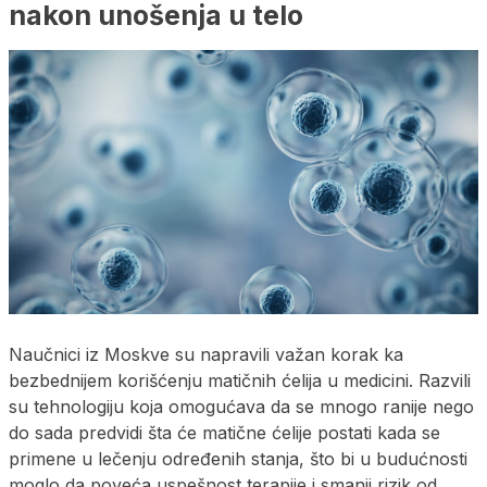
nakon unošenja u telo
Naučnici iz Moskve su napravili važan korak ka
bezbednijem korišćenju matičnih ćelija u medicini. Razvili
su tehnologiju koja omogućava da se mnogo ranije nego
do sada predvidi šta će matične ćelije postati kada se
primene u lečenju određenih stanja, što bi u budućnosti
moglo da poveća uspešnost terapije i smanji rizik od