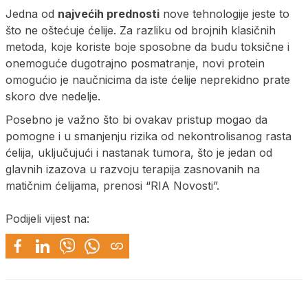
Jedna od
najvećih prednosti
nove tehnologije jeste to
što ne oštećuje ćelije. Za razliku od brojnih klasičnih
metoda, koje koriste boje sposobne da budu toksične i
onemoguće dugotrajno posmatranje, novi protein
omogućio je naučnicima da iste ćelije neprekidno prate
skoro dve nedelje.
Posebno je važno što bi ovakav pristup mogao da
pomogne i u smanjenju rizika od nekontrolisanog rasta
ćelija, uključujući i nastanak tumora, što je jedan od
glavnih izazova u razvoju terapija zasnovanih na
matičnim ćelijama, prenosi “RIA Novosti”.
Podijeli vijest na: