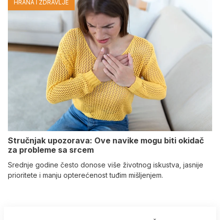
HRANA I ZDRAVLJE
Stručnjak upozorava: Ove navike mogu biti okidač
za probleme sa srcem
Srednje godine često donose više životnog iskustva, jasnije
prioritete i manju opterećenost tuđim mišljenjem.