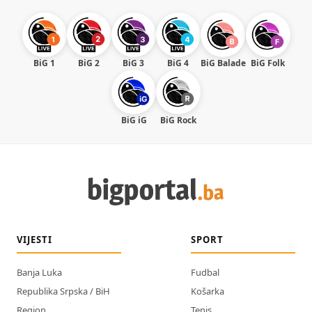
BiG 1
BiG 2
BiG 3
BiG 4
BiG Balade
BiG Folk
BiG iG
BiG Rock
VIJESTI
SPORT
Banja Luka
Fudbal
Republika Srpska / BiH
Košarka
Region
Tenis