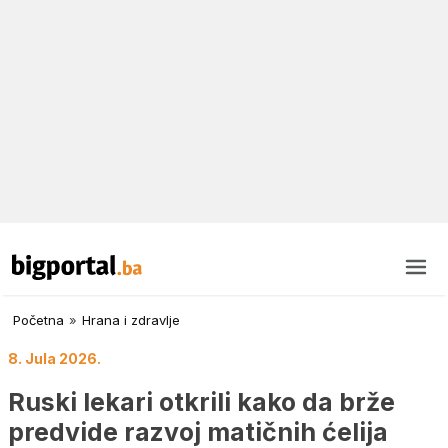
Početna
»
Hrana i zdravlje
8. Jula 2026.
Ruski lekari otkrili kako da brže
predvide razvoj matičnih ćelija