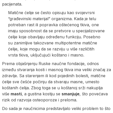
pacijenata.
Matične ćelije se često opisuju kao svojevrsni
“građevinski materijal” organizma. Kada je telu
potreban rast ili popravka oštećenog tkiva, one
imaju sposobnost da se pretvore u specijalizovane
ćelije koje obavljaju određenu funkciju. Posebno
su zanimljive takozvane multipotentne matične
ćelije, koje mogu da se razviju u više različitih
vrsta tkiva, uključujući koštano i masno.
Prema objašnjenju Ruske naučne fondacije, odnos
između stvaranja kosti i masnog tkiva ima veliki značaj za
zdravlje. Sa starenjem ili kod pojedinih bolesti, matične
ćelije sve češće počinju da stvaraju masne, umesto
koštanih ćelija. Zbog toga se u koštanoj srži nakuplja
više
masti
, a gustina kostiju se
smanjuje
, što povećava
rizik od razvoja osteoporoze i preloma.
Do sada je naučnicima predstavljalo veliki problem to što