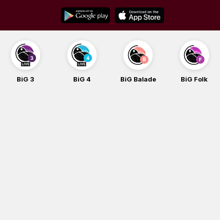
Skip
to
content
BiG 3
BiG 4
BiG Balade
BiG Folk