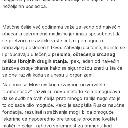
neželjenih posledica.
Matične ćelije već godinama važe za jedno od najvećih
obećanja savremene medicine jer imaju sposobnost da
se pretvore u različite vrste ćelija i pomognu u
obnavljanju oštećenih tkiva. Zahvaljujući tome, koriste se
i proučavaju u lečenju
preloma, oštećenja srčanog
mišića i brojnih drugih stanja
. Ipak, jedan od najvećih
izazova ostaje pitanje kako sa sigurnošću znati u šta će
se one razviti kada se unesu u organizam.
Naučnici sa Moskovskog državnog univerziteta
“Lomonosov” razvili su novu metodu koja omogućava
da se sudbina ovih ćelija prati mnogo ranije nego što je
to do sada bilo moguće. Kako je saopštila Ruska naučna
fondacija, rezultati istraživanja mogli bi da omoguće
lekarima da neposredno pre terapije procene kvalitet
matičnih ćelija i njihovu spremnost za primenu kod