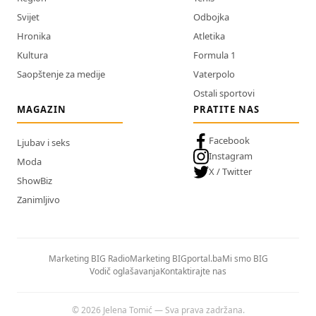
Svijet
Odbojka
Hronika
Atletika
Kultura
Formula 1
Saopštenje za medije
Vaterpolo
Ostali sportovi
MAGAZIN
PRATITE NAS
Facebook
Ljubav i seks
Instagram
Moda
X / Twitter
ShowBiz
Zanimljivo
Marketing BIG Radio
Marketing BIGportal.ba
Mi smo BIG
Vodič oglašavanja
Kontaktirajte nas
© 2026 Jelena Tomić — Sva prava zadržana.