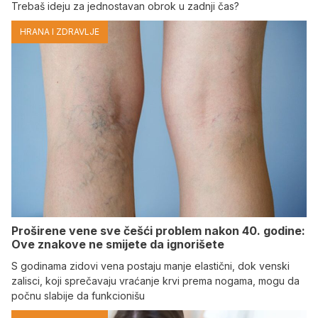
Trebaš ideju za jednostavan obrok u zadnji čas?
HRANA I ZDRAVLJE
Proširene vene sve češći problem nakon 40. godine:
Ove znakove ne smijete da ignorišete
S godinama zidovi vena postaju manje elastični, dok venski
zalisci, koji sprečavaju vraćanje krvi prema nogama, mogu da
počnu slabije da funkcionišu