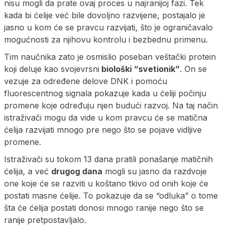
nisu mogli da prate ovaj proces u najranijoj fazi. Tek
kada bi ćelije već bile dovoljno razvijene, postajalo je
jasno u kom će se pravcu razvijati, što je ograničavalo
mogućnosti za njihovu kontrolu i bezbednu primenu.
Tim naučnika zato je osmislio poseban veštački protein
koji deluje kao svojevrsni
biološki “svetionik”
. On se
vezuje za određene delove DNK i pomoću
fluorescentnog signala pokazuje kada u ćeliji počinju
promene koje određuju njen budući razvoj. Na taj način
istraživači mogu da vide u kom pravcu će se matična
ćelija razvijati mnogo pre nego što se pojave vidljive
promene.
Istraživači su tokom 13 dana pratili ponašanje matičnih
ćelija, a već
drugog dana
mogli su jasno da razdvoje
one koje će se razviti u koštano tkivo od onih koje će
postati masne ćelije. To pokazuje da se “odluka” o tome
šta će ćelija postati donosi mnogo ranije nego što se
ranije pretpostavljalo.