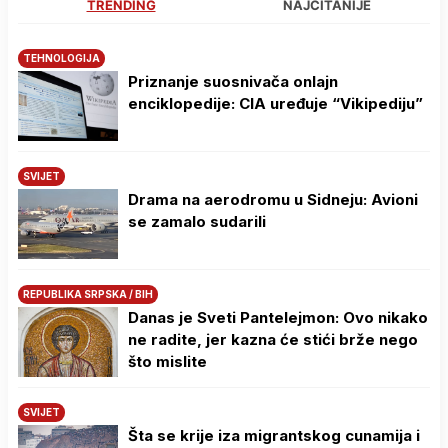
TRENDING
NAJČITANIJE
TEHNOLOGIJA
Priznanje suosnivača onlajn
enciklopedije: CIA uređuje “Vikipediju”
SVIJET
Drama na aerodromu u Sidneju: Avioni
se zamalo sudarili
REPUBLIKA SRPSKA / BIH
Danas je Sveti Pantelejmon: Ovo nikako
ne radite, jer kazna će stići brže nego
što mislite
SVIJET
Šta se krije iza migrantskog cunamija i