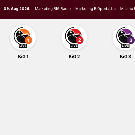
Skip
09. Aug 2026.
Marketing BIG Radio
Marketing BiGportal.ba
Mi smo 
to
content
BiG 1
BiG 2
BiG 3