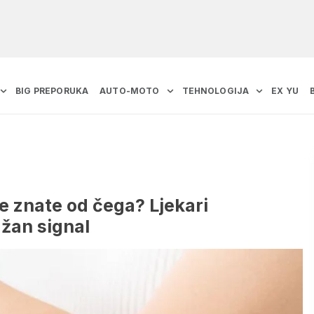
BIG PREPORUKA
AUTO-MOTO
TEHNOLOGIJA
EX YU
e znate od čega? Ljekari
ažan signal