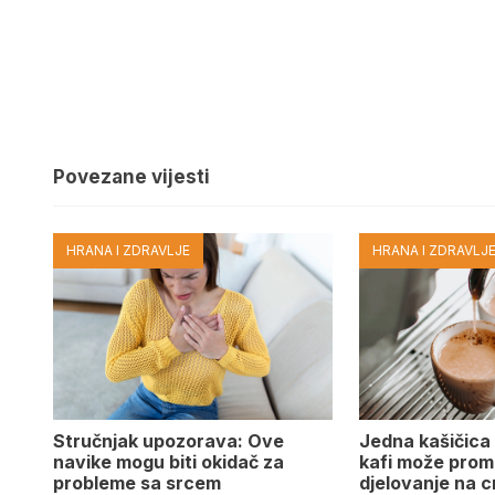
Povezane vijesti
HRANA I ZDRAVLJE
HRANA I ZDRAVLJ
Stručnjak upozorava: Ove
Jedna kašičica
navike mogu biti okidač za
kafi može promi
probleme sa srcem
djelovanje na c