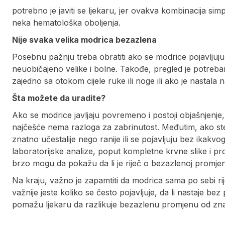
potrebno je javiti se ljekaru, jer ovakva kombinacija s
neka hematološka oboljenja.
Nije svaka velika modrica bezazlena
Posebnu pažnju treba obratiti ako se modrice pojavljuj
neuobičajeno velike i bolne. Takođe, pregled je potreba
zajedno sa otokom cijele ruke ili noge ili ako je nastala
Šta možete da uradite?
Ako se modrice javljaju povremeno i postoji objašnjenje, 
najčešće nema razloga za zabrinutost. Međutim, ako ste p
znatno učestalije nego ranije ili se pojavljuju bez ikakv
laboratorijske analize, poput kompletne krvne slike i pr
brzo mogu da pokažu da li je riječ o bezazlenoj promjeni 
Na kraju, važno je zapamtiti da modrica sama po sebi ri
važnije jeste koliko se često pojavljuje, da li nastaje bez 
pomažu ljekaru da razlikuje bezazlenu promjenu od znak