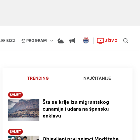
BIG BIZZ
PROGRAM
UŽIVO
TRENDING
NAJČITANIJE
SVIJET
Šta se krije iza migrantskog
cunamija i udara na špansku
enklavu
SVIJET
Objavljeni prvi snimci Modžtabe