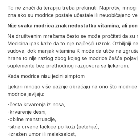
To ne znači da terapiju treba prekinuti. Naprotiv, mnogi 
zna ako su modrice postale učestale ili neuobičajeno vel
Nije svaka modrica znak nedostatka vitamina, ali pon
Na društvenim mrežama često se može pročitati da su mo
Medicina ipak kaže da to nije najčešći uzrok. Ozbiljniji
sudova, dok manjak vitamina K može da utiče na zgrušav
hrane to nije razlog zbog kojeg se modrice češće pojavl
suplemente bez prethodnog razgovora sa ljekarom.
Kada modrice nisu jedini simptom
Ljekari mnogo više pažnje obraćaju na ono što modric
modrice javljaju:
-česta krvarenja iz nosa,
-krvarenje desni,
-obilne menstruacije,
-sitne crvene tačkice po koži (petehije),
-izražen umor ili malaksalost,