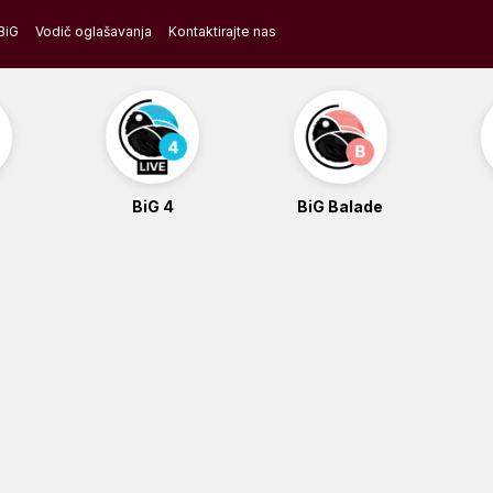
BiG
Vodič oglašavanja
Kontaktirajte nas
BiG 4
BiG Balade