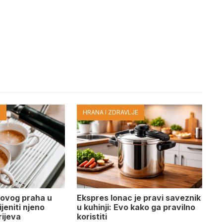
E
HRANA I ZDRAVLJE
 ovog praha u
Ekspres lonac je pravi saveznik
jeniti njeno
u kuhinji: Evo kako ga pravilno
rijeva
koristiti