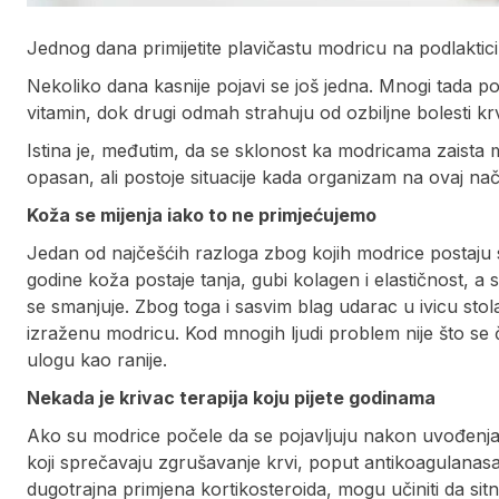
Jednog dana primijetite plavičastu modricu na podlaktici i
Nekoliko dana kasnije pojavi se još jedna. Mnogi tada pom
vitamin, dok drugi odmah strahuju od ozbiljne bolesti krv
Istina je, međutim, da se sklonost ka modricama zaista m
opasan, ali postoje situacije kada organizam na ovaj na
Koža se mijenja iako to ne primjećujemo
Jedan od najčešćih razloga zbog kojih modrice postaju s
godine koža postaje tanja, gubi kolagen i elastičnost, a 
se smanjuje. Zbog toga i sasvim blag udarac u ivicu stola il
izraženu modricu. Kod mnogih ljudi problem nije što se 
ulogu kao ranije.
Nekada je krivac terapija koju pijete godinama
Ako su modrice počele da se pojavljuju nakon uvođenja no
koji sprečavaju zgrušavanje krvi, poput antikoagulanasa i a
dugotrajna primjena kortikosteroida, mogu učiniti da sit