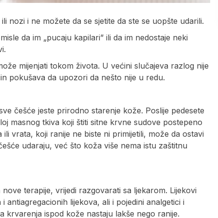
li nozi i ne možete da se sjetite da ste se uopšte udarili.
isle da im „pucaju kapilari” ili da im nedostaje neki
i.
ože mijenjati tokom života. U većini slučajeva razlog nije
čin pokušava da upozori da nešto nije u redu.
ve češće jeste prirodno starenje kože. Poslije pedesete
sloj masnog tkiva koji štiti sitne krvne sudove postepeno
i vrata, koji ranije ne biste ni primijetili, može da ostavi
češće udaraju, već što koža više nema istu zaštitnu
ve terapije, vrijedi razgovarati sa ljekarom. Lijekovi
ntiagregacionih lijekova, ali i pojedini analgetici i
na krvarenja ispod kože nastaju lakše nego ranije.