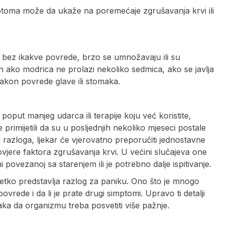
imptoma može da ukaže na poremećaje zgrušavanja krvi ili
u bez ikakve povrede, brzo se umnožavaju ili su
n ako modrica ne prolazi nekoliko sedmica, ako se javlja
 nakon povrede glave ili stomaka.
poput manjeg udarca ili terapije koju već koristite,
rimijetili da su u posljednjih nekoliko mjeseci postale
og razloga, ljekar će vjerovatno preporučiti jednostavne
ovjere faktora zgrušavanja krvi. U većini slučajeva one
povezanoj sa starenjem ili je potrebno dalje ispitivanje.
jetko predstavlja razlog za paniku. Ono što je mnogo
povrede i da li je prate drugi simptomi. Upravo ti detalji
a da organizmu treba posvetiti više pažnje.