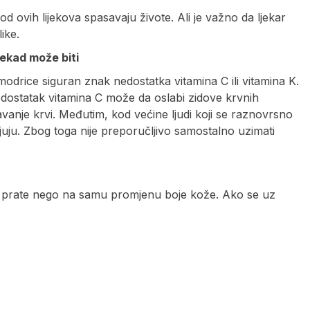
od ovih lijekova spasavaju živote. Ali je važno da ljekar
ike.
ekad može biti
drice siguran znak nedostatka vitamina C ili vitamina K.
 nedostatak vitamina C može da oslabi zidove krvnih
anje krvi. Međutim, kod većine ljudi koji se raznovrsno
juju. Zbog toga nije preporučljivo samostalno uzimati
e prate nego na samu promjenu boje kože. Ako se uz