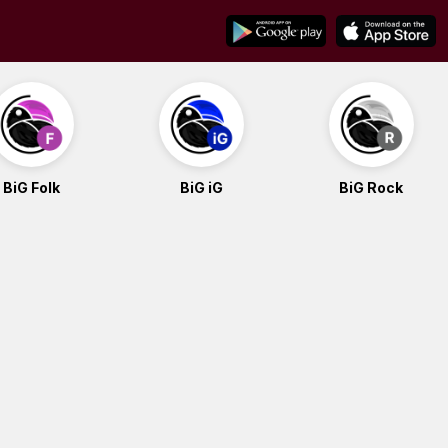
BiG Folk
BiG iG
BiG Rock