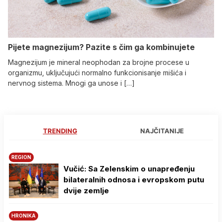
Pijete magnezijum? Pazite s čim ga kombinujete
Magnezijum je mineral neophodan za brojne procese u
organizmu, uključujući normalno funkcionisanje mišića i
nervnog sistema. Mnogi ga unose i […]
TRENDING
NAJČITANIJE
REGION
Vučić: Sa Zelenskim o unapređenju
bilateralnih odnosa i evropskom putu
dvije zemlje
HRONIKA