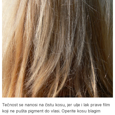
Tečnost se nanosi na čistu kosu, jer ulje i lak prave film
koji ne pušta pigment do vlasi. Operite kosu blagim