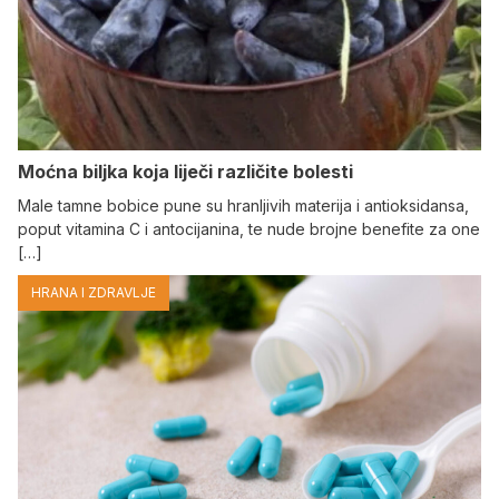
Moćna biljka koja liječi različite bolesti
Male tamne bobice pune su hranljivih materija i antioksidansa,
poput vitamina C i antocijanina, te nude brojne benefite za one
[…]
HRANA I ZDRAVLJE