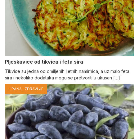
Pljeskavice od tikvica i feta sira
Tikvice su jedna od omiljenih ljetnih namirnica, a uz malo feta
sira i nekoliko dodataka mogu se pretvoriti u ukusan […]
HRANA I ZDRAVLJE