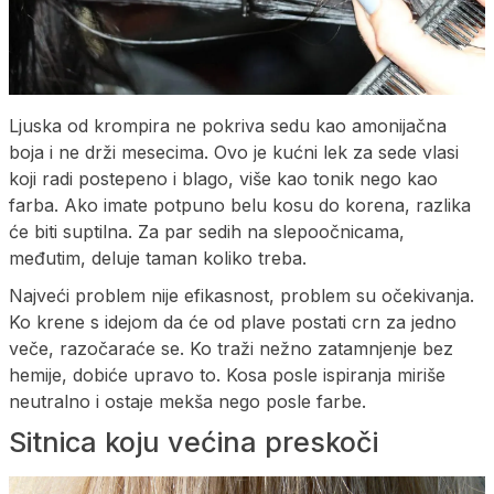
Ljuska od krompira ne pokriva sedu kao amonijačna
boja i ne drži mesecima. Ovo je kućni lek za sede vlasi
koji radi postepeno i blago, više kao tonik nego kao
farba. Ako imate potpuno belu kosu do korena, razlika
će biti suptilna. Za par sedih na slepoočnicama,
međutim, deluje taman koliko treba.
Najveći problem nije efikasnost, problem su očekivanja.
Ko krene s idejom da će od plave postati crn za jedno
veče, razočaraće se. Ko traži nežno zatamnjenje bez
hemije, dobiće upravo to. Kosa posle ispiranja miriše
neutralno i ostaje mekša nego posle farbe.
Sitnica koju većina preskoči