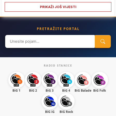
PRIKAŽI JOŠ VIJESTI
PRETRAŽITE PORTAL
Search
for:
RADIO STANICE
BiG 1
BiG 2
BiG 3
BiG 4
BiG Balade
BiG Folk
BiG iG
BiG Rock