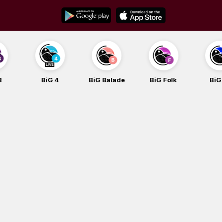
Skip
to
content
BiG 4
BiG Balade
BiG Folk
BiG iG