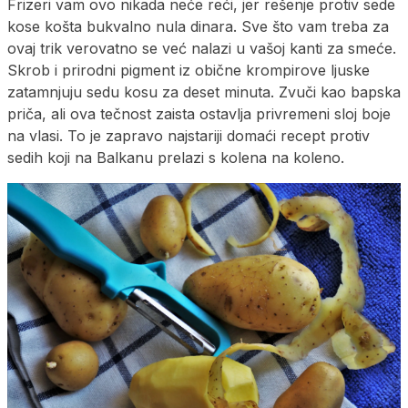
Frizeri vam ovo nikada neće reći, jer rešenje protiv sede
kose košta bukvalno nula dinara. Sve što vam treba za
ovaj trik verovatno se već nalazi u vašoj kanti za smeće.
Skrob i prirodni pigment iz obične krompirove ljuske
zatamnjuju sedu kosu za deset minuta. Zvuči kao bapska
priča, ali ova tečnost zaista ostavlja privremeni sloj boje
na vlasi. To je zapravo najstariji domaći recept protiv
sedih koji na Balkanu prelazi s kolena na koleno.