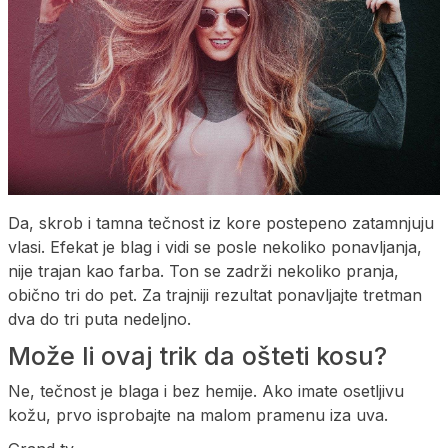
Da, skrob i tamna tečnost iz kore postepeno zatamnjuju
vlasi. Efekat je blag i vidi se posle nekoliko ponavljanja,
nije trajan kao farba. Ton se zadrži nekoliko pranja,
obično tri do pet. Za trajniji rezultat ponavljajte tretman
dva do tri puta nedeljno.
Može li ovaj trik da ošteti kosu?
Ne, tečnost je blaga i bez hemije. Ako imate osetljivu
kožu, prvo isprobajte na malom pramenu iza uva.