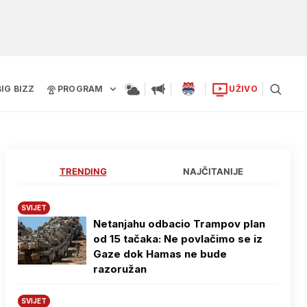
BIG BIZZ
PROGRAM
UŽIVO
TRENDING
NAJČITANIJE
SVIJET
Netanjahu odbacio Trampov plan
od 15 tačaka: Ne povlačimo se iz
Gaze dok Hamas ne bude
razoružan
SVIJET