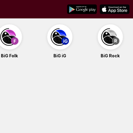
BiG Folk
BiG iG
BiG Rock