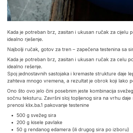
Kada je potreban brz, zasitan i ukusan ručak za cijelu
idealno rješenje.
Najbolji ručak, gotov za tren – zapečena testenina sa si
Kada je potreban brz, zasitan i ukusan ručak za celu 
idealno rešenje.
Spoj jednostavnih sastojaka i kremaste strukture daje l
zahteva mnogo vremena, a rezultat je obrok koji lako po
Ono što ovo jelo čini posebnim jeste kombinacija svežeg 
sočnu teksturu. Završni sloj topljenog sira na vrhu daj
prenosi klix.ba.1 pakovanje testenine
500 g svežeg sira
200 g kisele pavlake
50 g rendanog edamera (ili drugog sira po izboru)