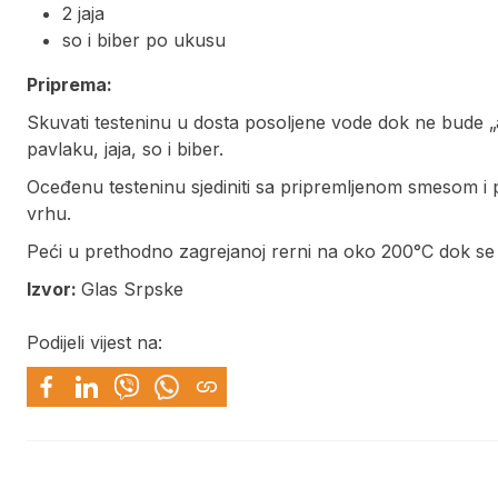
2 jaja
so i biber po ukusu
Priprema:
Skuvati testeninu u dosta posoljene vode dok ne bude „a
pavlaku, jaja, so i biber.
Oceđenu testeninu sjediniti sa pripremljenom smesom i 
vrhu.
Peći u prethodno zagrejanoj rerni na oko 200°C dok se si
Izvor:
Glas Srpske
Podijeli vijest na: