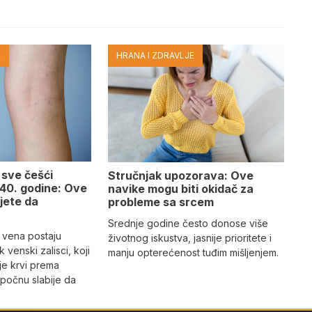
E
HRANA I ZDRAVLJE
 sve češći
Stručnjak upozorava: Ove
40. godine: Ove
navike mogu biti okidač za
jete da
probleme sa srcem
Srednje godine često donose više
 vena postaju
životnog iskustva, jasnije prioritete i
k venski zalisci, koji
manju opterećenost tuđim mišljenjem.
je krvi prema
počnu slabije da