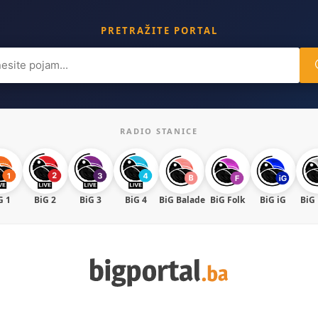
PRETRAŽITE PORTAL
ch
RADIO STANICE
G 1
BiG 2
BiG 3
BiG 4
BiG Balade
BiG Folk
BiG iG
BiG