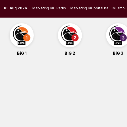
Skip
10. Aug 2026.
Marketing BIG Radio
Marketing BiGportal.ba
Mi smo 
to
content
BiG 1
BiG 2
BiG 3