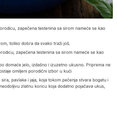
 porodicu, zapečena testenina sa sirom nameće se kao
rom, toliko dobra da svako traži još.
porodicu, zapečena testenina sa sirom nameće se kao
epo domaće jelo, izdašno i izuzetno ukusno. Priprema ne
staje omiljeni porodični izbor u kući
sira, pavlake i jaja, koja tokom pečenja stvara bogatu i
e neodoljivu zlatnu koricu koja dodatno pojačava ukus,