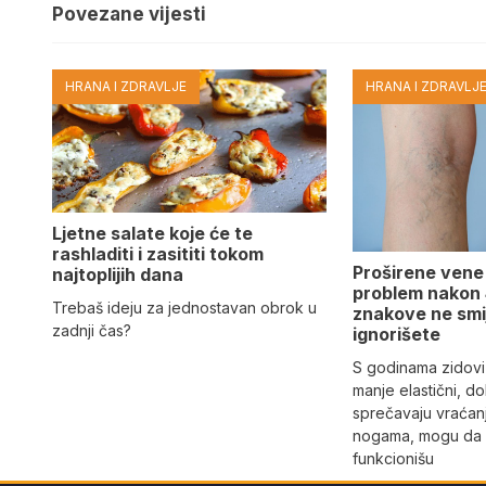
Povezane vijesti
HRANA I ZDRAVLJE
HRANA I ZDRAVLJ
Ljetne salate koje će te
rashladiti i zasititi tokom
Proširene vene
najtoplijih dana
problem nakon 
Trebaš ideju za jednostavan obrok u
znakove ne smi
zadnji čas?
ignorišete
S godinama zidovi
manje elastični, do
sprečavaju vraćan
nogama, mogu da 
funkcionišu