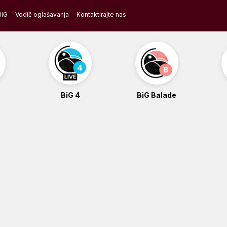
BiG
Vodič oglašavanja
Kontaktirajte nas
BiG 4
BiG Balade