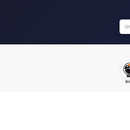
Sear
for:
Bi