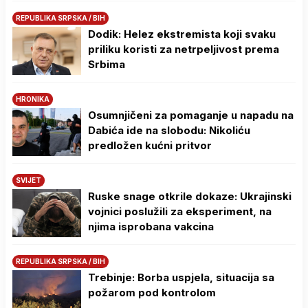
REPUBLIKA SRPSKA / BIH
Dodik: Helez ekstremista koji svaku
priliku koristi za netrpeljivost prema
Srbima
HRONIKA
Osumnjičeni za pomaganje u napadu na
Dabića ide na slobodu: Nikoliću
predložen kućni pritvor
SVIJET
Ruske snage otkrile dokaze: Ukrajinski
vojnici poslužili za eksperiment, na
njima isprobana vakcina
REPUBLIKA SRPSKA / BIH
Trebinje: Borba uspjela, situacija sa
požarom pod kontrolom