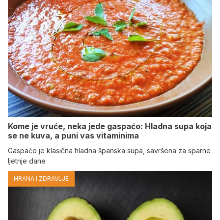
Kome je vruće, neka jede gaspaćo: Hladna supa koja
se ne kuva, a puni vas vitaminima
Gaspaćo je klasična hladna španska supa, savršena za sparne
ljetnje dane
HRANA I ZDRAVLJE