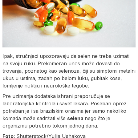
Ipak, stručnjaci upozoravaju da selen ne treba uzimati
na svoju ruku. Prekomeran unos može dovesti do
trovanja, poznatog kao selenoza, čiji su simptomi metalni
ukus u ustima, zadah po belom luku, gubitak kose,
lomljenje noktiju i neurološke tegobe.
Pre uzimanja dodataka ishrani preporučuje se
laboratorijska kontrola i savet lekara. Poseban oprez
potreban je i sa brazilskim orasima jer samo nekoliko
komada može sadržati više
selena
nego što je
organizmu potrebno tokom jednog dana.
Foto:
Shutterstock/Yuliia Ushakova