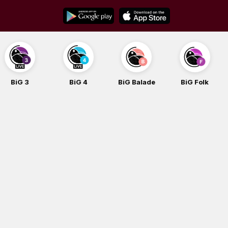
Skip
to
content
BiG 4
BiG Balade
BiG Folk
BiG iG