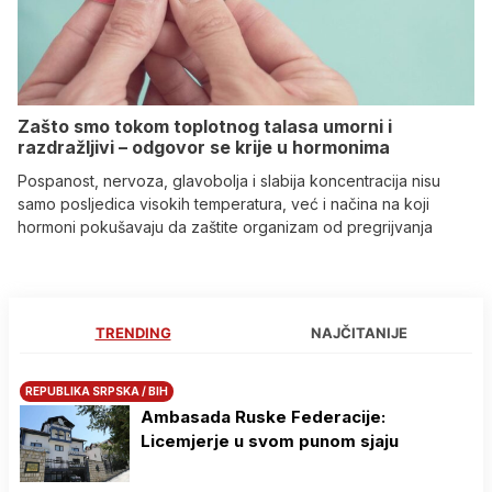
Zašto smo tokom toplotnog talasa umorni i
razdražljivi – odgovor se krije u hormonima
Pospanost, nervoza, glavobolja i slabija koncentracija nisu
samo posljedica visokih temperatura, već i načina na koji
hormoni pokušavaju da zaštite organizam od pregrijvanja
TRENDING
NAJČITANIJE
REPUBLIKA SRPSKA / BIH
Ambasada Ruske Federacije:
Licemjerje u svom punom sjaju