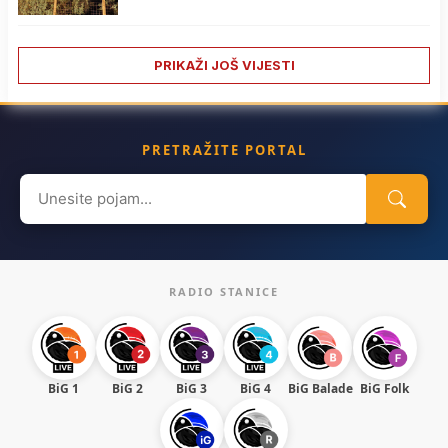
PRIKAŽI JOŠ VIJESTI
PRETRAŽITE PORTAL
Search
for:
RADIO STANICE
BiG 1
BiG 2
BiG 3
BiG 4
BiG Balade
BiG Folk