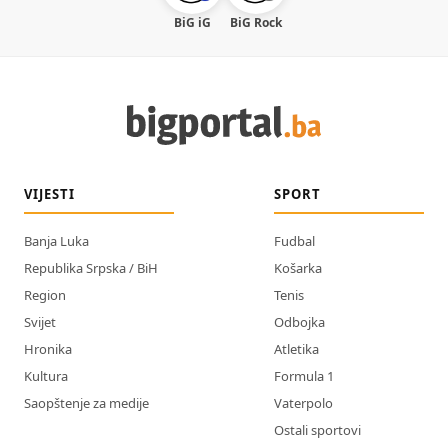
BiG iG
BiG Rock
VIJESTI
SPORT
Banja Luka
Fudbal
Republika Srpska / BiH
Košarka
Region
Tenis
Svijet
Odbojka
Hronika
Atletika
Kultura
Formula 1
Saopštenje za medije
Vaterpolo
Ostali sportovi