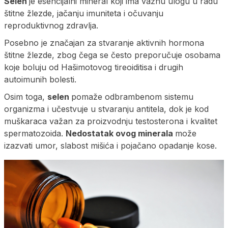
Selen
je esencijalni mineral koji ima važnu ulogu u radu
štitne žlezde, jačanju imuniteta i očuvanju
reproduktivnog zdravlja.
Posebno je značajan za stvaranje aktivnih hormona
štitne žlezde, zbog čega se često preporučuje osobama
koje boluju od Hašimotovog tireoiditisa i drugih
autoimunih bolesti.
Osim toga,
selen
pomaže odbrambenom sistemu
organizma i učestvuje u stvaranju antitela, dok je kod
muškaraca važan za proizvodnju testosterona i kvalitet
spermatozoida.
Nedostatak ovog minerala
može
izazvati umor, slabost mišića i pojačano opadanje kose.