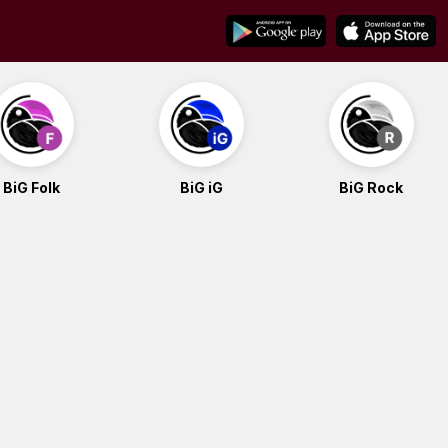
BiG Folk
BiG iG
BiG Rock