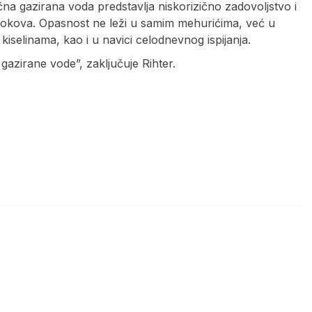
ična gazirana voda predstavlja niskorizično zadovoljstvo i
 sokova. Opasnost ne leži u samim mehurićima, već u
kiselinama, kao i u navici celodnevnog ispijanja.
azirane vode”, zaključuje Rihter.