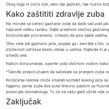
Zbog toga ni voćni sok, iako nije gaziran, nije nužno bolji
Kako zaštititi zdravlje zuba
Ne morate se odreći gazirane vode da biste sačuvali jak
napraviti veliku razliku. Dajte prednost običnoj gaziran
konzumirajte povremeno. Umesto da piće pijete satima, 
“Ako ćete piti gazirano piće, popijte ga i završite s tim, 
izloženost održava kiselo stanje u ustima. Najbolje ih je 
između jela.
Nakon konzumacije, isperite usta običnom vodom kako bi
“Takođe preporučujem da sačekate sa pranjem zuba nakon
Korišćenje slamke može smanjiti kontakt kiselog pića sa 
higijenu: perite zube dva puta dnevno pastom sa fluori
posećujte stomatologa. To će za vašu gleđ učiniti više 
Zaključak