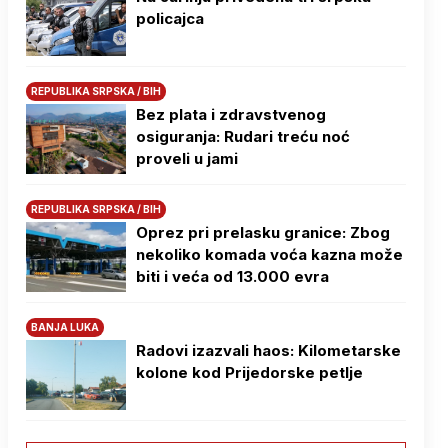
policajca
REPUBLIKA SRPSKA / BIH
Bez plata i zdravstvenog
osiguranja: Rudari treću noć
proveli u jami
REPUBLIKA SRPSKA / BIH
Oprez pri prelasku granice: Zbog
nekoliko komada voća kazna može
biti i veća od 13.000 evra
BANJA LUKA
Radovi izazvali haos: Kilometarske
kolone kod Prijedorske petlje