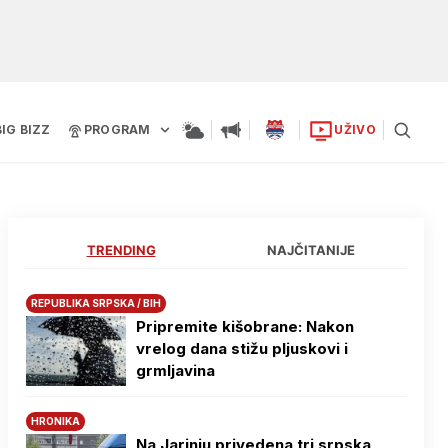
BIG BIZZ
PROGRAM
UŽIVO
TRENDING
NAJČITANIJE
REPUBLIKA SRPSKA / BIH
Pripremite kišobrane: Nakon
vrelog dana stižu pljuskovi i
grmljavina
HRONIKA
Na Јarinju privedena tri srpska