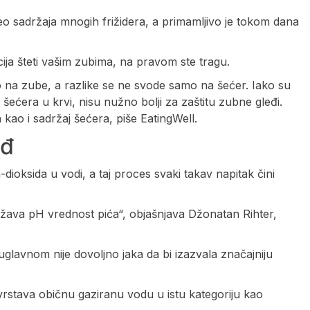
deo sadržaja mnogih frižidera, a primamljivo je tokom dana
cija šteti vašim zubima, na pravom ste tragu.
o na zube, a razlike se ne svode samo na šećer. Iako su
 šećera u krvi, nisu nužno bolji za zaštitu zubne gleđi.
 kao i sadržaj šećera, piše EatingWell.
eđ
dioksida u vodi, a taj proces svaki takav napitak čini
ižava pH vrednost pića“, objašnjava Džonatan Rihter,
 uglavnom nije dovoljno jaka da bi izazvala značajniju
vrstava običnu gaziranu vodu u istu kategoriju kao