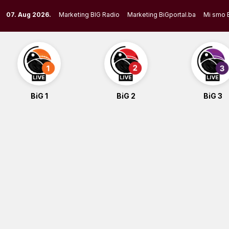
Skip
07. Aug 2026.
Marketing BIG Radio
Marketing BiGportal.ba
Mi smo 
to
content
BiG 1
BiG 2
BiG 3