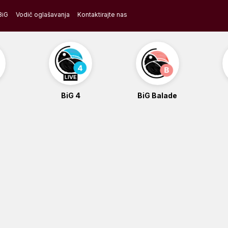
BiG
Vodič oglašavanja
Kontaktirajte nas
BiG 4
BiG Balade