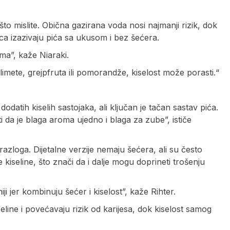
o mislite. Obična gazirana voda nosi najmanji rizik, dok
ica izazivaju pića sa ukusom i bez šećera.
”, kaže Niaraki.
imete, grejpfruta ili pomorandže, kiselost može porasti.“
atih kiselih sastojaka, ali ključan je tačan sastav pića.
i da je blaga aroma ujedno i blaga za zube”, ističe
tih razloga. Dijetalne verzije nemaju šećera, ali su često
 kiseline, što znači da i dalje mogu doprineti trošenju
i jer kombinuju šećer i kiselost”, kaže Rihter.
eline i povećavaju rizik od karijesa, dok kiselost samog