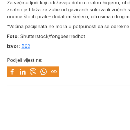
Za većinu ljudi koji održavaju dobru oralnu higijenu, ob
znatno je blaža za zube od gaziranih sokova ili voćnih
onome što ih prati – dodatom šećeru, citrusima i drugim 
“Većina pacijenata ne mora u potpunosti da se odrekne g
Foto:
Shutterstock/fongbeerredhot
Izvor:
B92
Podijeli vijest na: