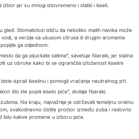
 izbor jer su mnogi istovremeno i slatki i kiseli.
u gleđ. Stomatolozi ističu da nekoliko malih navika može
oj vodi, a verzije sa ukusom citrusa ili drugim aromama
popijte ga odjednom.
umesto da ga pijuckate satima”, savetuje Niaraki, jer stalna
piti uz obroke kako bi se ograničila izloženost kiselini
ste isprali kiselinu i pomogli vraćanje neutralnog pH.
 što ste popili kiselo piće”, dodaje Niaraki.
zubima. Na kraju, najvažnije je održavati temeljnu oralnu
dom, svakodnevno čistite prostor između zuba i redovno
od bilo kakve promene u izboru pića.