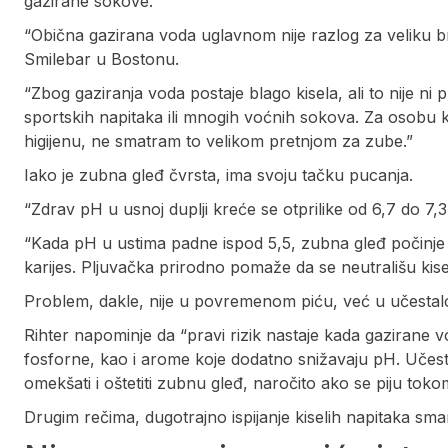
gazirane sokove.
“Obična gazirana voda uglavnom nije razlog za veliku br
Smilebar u Bostonu.
“Zbog gaziranja voda postaje blago kisela, ali to nije n
sportskih napitaka ili mnogih voćnih sokova. Za osobu 
higijenu, ne smatram to velikom pretnjom za zube.”
Iako je zubna gleđ čvrsta, ima svoju tačku pucanja.
“Zdrav pH u usnoj duplji kreće se otprilike od 6,7 do 7,3,
“Kada pH u ustima padne ispod 5,5, zubna gleđ počinje da 
karijes. Pljuvačka prirodno pomaže da se neutrališu kis
Problem, dakle, nije u povremenom piću, već u učestalos
Rihter napominje da “pravi rizik nastaje kada gazirane v
fosforne, kao i arome koje dodatno snižavaju pH. Učes
omekšati i oštetiti zubnu gleđ, naročito ako se piju tok
Drugim rečima, dugotrajno ispijanje kiselih napitaka sma