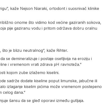
igu”, kaže Nejson Niaraki, ortodont i suosnivač klinike
i približno onome što vidimo kod većine gaziranih sokova,
koja pije gaziranu vodu i pritom održava dobru oralnu
 što je blizu neutralnog”, kaže Rihter.
se demineralizuje i postaje osetljivija na eroziju i
eline i vremenom vrati zdrava pH ravnoteža.”
ti kojom zube izlažemo kiselini.
ode sadrže dodate kiseline poput limunske, jabučne ili
talo izlaganje kiselim pićima može vremenom postepeno
om celog dana.”
njuje šansu da se gleđ oporavi između gutljaja.