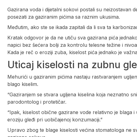
Gazirana voda i dijetalni sokovi postali su neizostavan 
posezati za gaziranim pićima sa raznim ukusima.
Međutim, ako ste se ikada zapitali da li sva ta karboniza
Kratak odgovor je da ne utiču sva gazirana pića jednak
napici bez šećera bolji za kontrolu telesne težine i nivoa
Kada je reč o eroziji zuba, kiselost pića jednako je važna
Uticaj kiselosti na zubnu gl
Mehurići u gaziranim pićima nastaju rastvaranjem ugljen-
blago kiselim.
“Gaziranjem se stvara ugljena kiselina koja neznatno sn
parodontolog i protetičar.
“Ipak, kiselost obične gazirane vode relativno je blaga i
eroziju gleđi pri uobičajenoj konzumaciji.”
Upravo zbog te blage kiselosti većina stomatologa ne s