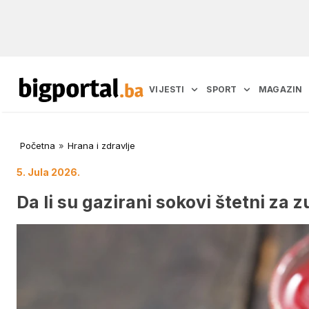
VIJESTI
SPORT
MAGAZIN
Početna
»
Hrana i zdravlje
5. Jula 2026.
Da li su gazirani sokovi štetni za