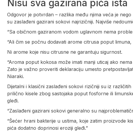
Nisu sva gazirana pića ista
Odgovor je potvrdan – razlika među njima veća je nego št
su zaslađeni gazirani sokovi najrizičniji. Najviše nedoum
“Sa običnom gaziranom vodom uglavnom nema problema
“Ali čim se počnu dodavati arome citrusa poput limuna, l
Ni arome koje nisu citrusne ne garantuju sigurnost.
“Aroma poput kokosa može imati manji uticaj ako nema dod
Zato je važno proveriti deklaraciju umesto pretpostavljat
Niaraki.
Dijetalni i klasični zaslađeni sokovi rizičniji su iz različi
prilično kisele zbog sastojaka poput fosforne ili limunske
gleđi.
“Zaslađeni gazirani sokovi generalno su najproblematičnij
“Šećer hrani bakterije u ustima, koje zatim proizvode kis
pića dodatno doprinosi eroziji gleđi.”