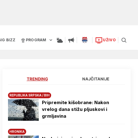
BIG BIZZ
PROGRAM
UŽIVO
TRENDING
NAJČITANIJE
REPUBLIKA SRPSKA / BIH
Pripremite kišobrane: Nakon
vrelog dana stižu pljuskovi i
grmljavina
HRONIKA