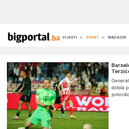
VIJESTI
SPORT
MAGAZIN
Barsel
Terzić
General
dobila 
potvrdio