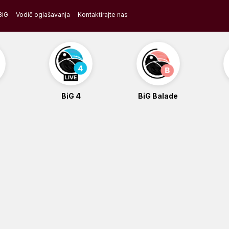
BiG
Vodič oglašavanja
Kontaktirajte nas
BiG 4
BiG Balade