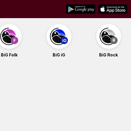
BiG Folk
BiG iG
BiG Rock