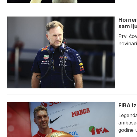
Horner
sam lj
Prvi čo
novinari
FIBA i
Legenda
ambasad
godine u