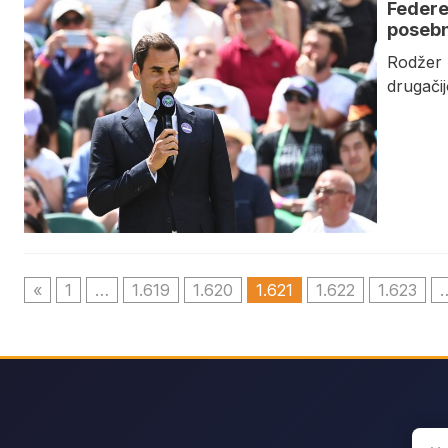
Federer
poseb
Rodžer 
drugačij
«
1
…
1.619
1.620
1.621
1.622
1.623
Sear