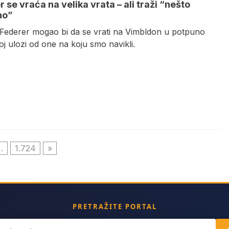
 se vraća na velika vrata – ali traži “nešto
no”
Federer mogao bi da se vrati na Vimbldon u potpuno
oj ulozi od one na koju smo navikli.
…
1.724
»
PRETRAŽITE PORTAL
ch