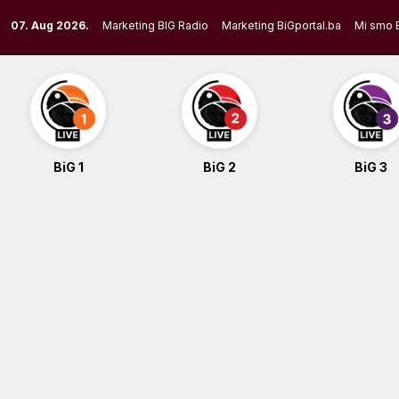
Skip
07. Aug 2026.
Marketing BIG Radio
Marketing BiGportal.ba
Mi smo 
to
content
BiG 1
BiG 2
BiG 3