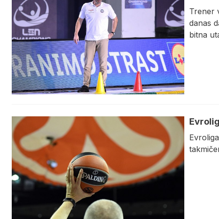
Trener 
danas d
bitna ut
Evroli
Evroliga
takmiče