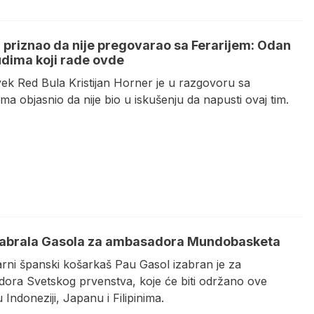
 priznao da nije pregovarao sa Ferarijem: Odan
udima koji rade ovde
vek Red Bula Kristijan Horner je u razgovoru sa
ma objasnio da nije bio u iskušenju da napusti ovaj tim.
zabrala Gasola za ambasadora Mundobasketa
rni španski košarkaš Pau Gasol izabran je za
ora Svetskog prvenstva, koje će biti održano ove
 Indoneziji, Japanu i Filipinima.