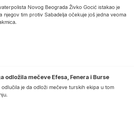
vaterpolista Novog Beograda Živko Gocić istakao je
a njegov tim protiv Sabadelja očekuje još jedna veoma
akmica.
ga odložila mečeve Efesa, Fenera i Burse
 odlučila je da odloži mečeve turskih ekipa u tom
nju.