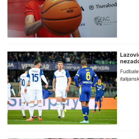
Lazovi
nezado
Fudbaler
italijans