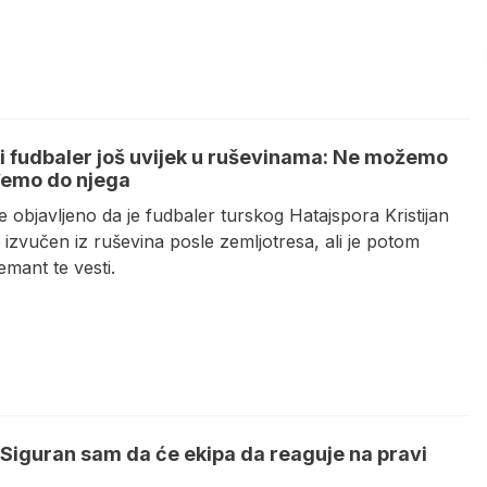
i fudbaler još uvijek u ruševinama: Ne možemo
emo do njega
e objavljeno da je fudbaler turskog Hatajspora Kristijan
 izvučen iz ruševina posle zemljotresa, ali je potom
emant te vesti.
 Siguran sam da će ekipa da reaguje na pravi