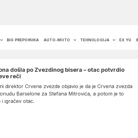
BIG PREPORUKA
AUTO-MOTO
TEHNOLOGIJA
EX YU
ona došla po Zvezdinog bisera – otac potvrdio
eve reči
ni direktor Crvene zvezde objavio je da je Crvena zvezda
ponudu Barselone za Stefana Mitrovića, a potom je to
 i igračev otac.