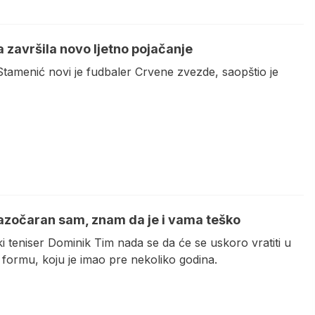
 završila novo ljetno pojačanje
tamenić novi je fudbaler Crvene zvezde, saopštio je
azočaran sam, znam da je i vama teško
ki teniser Dominik Tim nada se da će se uskoro vratiti u
 formu, koju je imao pre nekoliko godina.