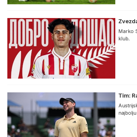
Zvezda
Marko S
klub.
Tim: R
Austrijs
najbolju