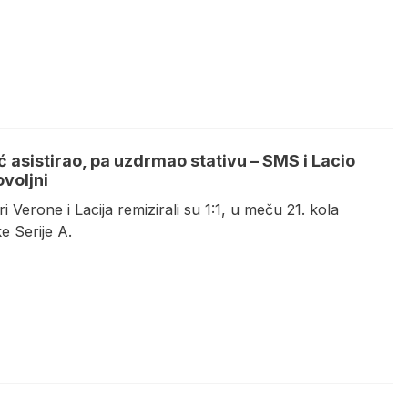
ć asistirao, pa uzdrmao stativu – SMS i Lacio
voljni
i Verone i Lacija remizirali su 1:1, u meču 21. kola
ke Serije A.