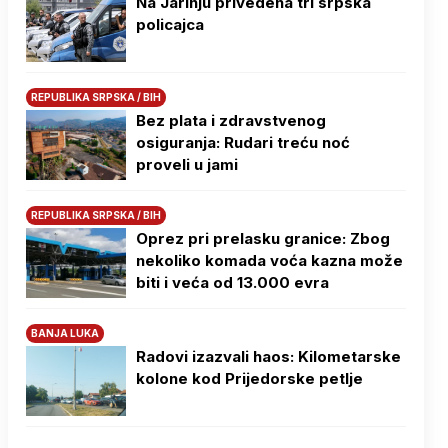
Na Јarinju privedena tri srpska
policajca
REPUBLIKA SRPSKA / BIH
Bez plata i zdravstvenog
osiguranja: Rudari treću noć
proveli u jami
REPUBLIKA SRPSKA / BIH
Oprez pri prelasku granice: Zbog
nekoliko komada voća kazna može
biti i veća od 13.000 evra
BANJA LUKA
Radovi izazvali haos: Kilometarske
kolone kod Prijedorske petlje