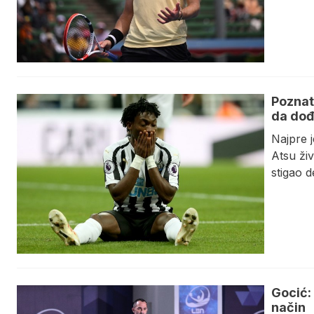
Poznat
da dođ
Najpre j
Atsu živ
stigao d
Gocić:
način