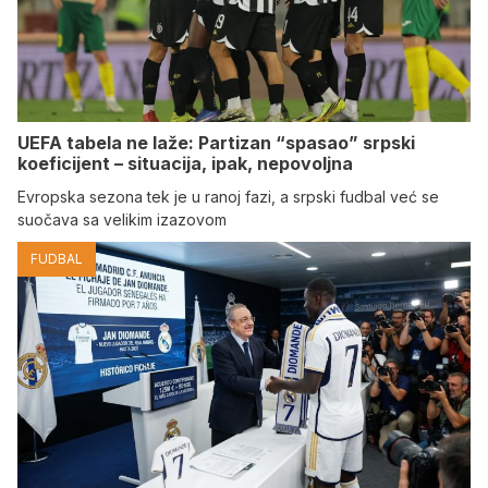
UEFA tabela ne laže: Partizan “spasao” srpski
koeficijent – situacija, ipak, nepovoljna
Evropska sezona tek je u ranoj fazi, a srpski fudbal već se
suočava sa velikim izazovom
FUDBAL