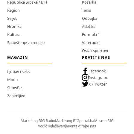
Republika Srpska / BiH
Košarka
Region
Tenis
Svijet
Odbojka
Hronika
Atletika
Kultura
Formula 1
Saopštenje za medije
Vaterpolo
Ostali sportovi
MAGAZIN
PRATITE NAS
Facebook
Ljubav i seks
Instagram
Moda
X / Twitter
ShowBiz
Zanimljivo
Marketing BIG Radio
Marketing BIGportal.ba
Mi smo BIG
Vodič oglašavanja
Kontaktirajte nas