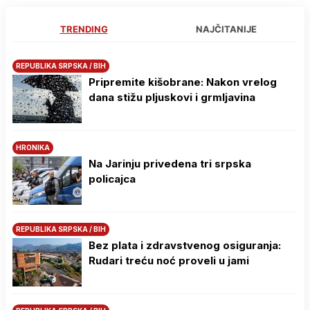
TRENDING
NAJČITANIJE
REPUBLIKA SRPSKA / BIH
Pripremite kišobrane: Nakon vrelog
dana stižu pljuskovi i grmljavina
HRONIKA
Na Јarinju privedena tri srpska
policajca
REPUBLIKA SRPSKA / BIH
Bez plata i zdravstvenog osiguranja:
Rudari treću noć proveli u jami