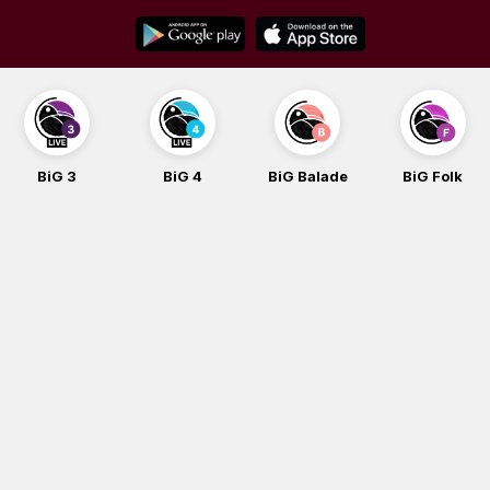
Skip
to
content
BiG 3
BiG 4
BiG Balade
BiG Folk