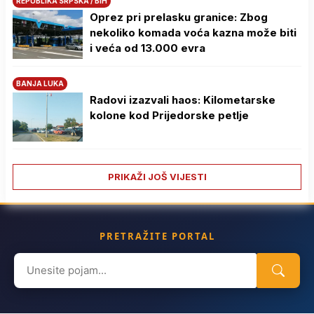
REPUBLIKA SRPSKA / BIH
Oprez pri prelasku granice: Zbog
nekoliko komada voća kazna može biti
i veća od 13.000 evra
BANJA LUKA
Radovi izazvali haos: Kilometarske
kolone kod Prijedorske petlje
PRIKAŽI JOŠ VIJESTI
PRETRAŽITE PORTAL
Search
for: