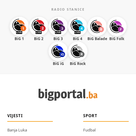
RADIO STANICE
BiG 1
BiG 2
BiG 3
BiG 4
BiG Balade
BiG Folk
BiG iG
BiG Rock
VIJESTI
SPORT
Banja Luka
Fudbal