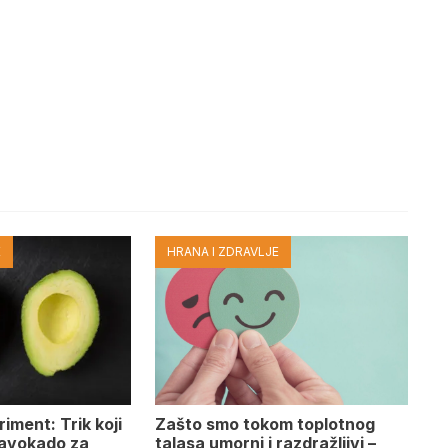
E
HRANA I ZDRAVLJE
iment: Trik koji
Zašto smo tokom toplotnog
 avokado za
talasa umorni i razdražljivi –