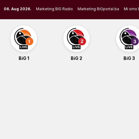
Skip
06. Aug 2026.
Marketing BIG Radio
Marketing BiGportal.ba
Mi smo 
to
content
BiG 1
BiG 2
BiG 3