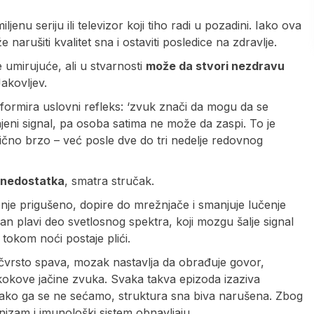
nu seriju ili televizor koji tiho radi u pozadini. Iako ova
arušiti kvalitet sna i ostaviti posledice na zdravlje.
 umirujuće, ali u stvarnosti
može da stvori nezdravu
akovljev.
ormira uslovni refleks: ‘zvuk znači da mogu da se
jeni signal, pa osoba satima ne može da zaspi. To je
ilično brzo – već posle dve do tri nedelje redovnog
a nedostatka
, smatra stručak.
enje prigušeno, dopire do mrežnjače i smanjuje lučenje
 plavi deo svetlosnog spektra, koji mozgu šalje signal
tokom noći postaje plići.
čvrsto spava, mozak nastavlja da obrađuje govor,
okove jačine zvuka. Svaka takva epizoda izaziva
 Iako ga se ne sećamo, struktura sna biva narušena. Zbog
izam i imunološki sistem obnavljaju.