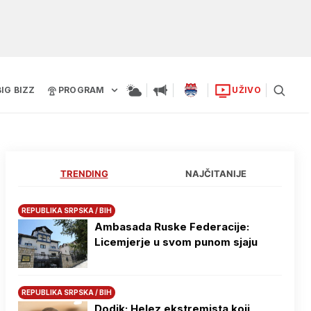
BIG BIZZ
PROGRAM
UŽIVO
TRENDING
NAJČITANIJE
REPUBLIKA SRPSKA / BIH
Ambasada Ruske Federacije:
Licemjerje u svom punom sjaju
REPUBLIKA SRPSKA / BIH
Dodik: Helez ekstremista koji