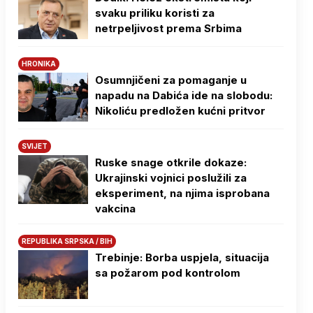
svaku priliku koristi za
netrpeljivost prema Srbima
HRONIKA
Osumnjičeni za pomaganje u
napadu na Dabića ide na slobodu:
Nikoliću predložen kućni pritvor
SVIJET
Ruske snage otkrile dokaze:
Ukrajinski vojnici poslužili za
eksperiment, na njima isprobana
vakcina
REPUBLIKA SRPSKA / BIH
Trebinje: Borba uspjela, situacija
sa požarom pod kontrolom