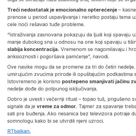
Treći nedostatak je emocionalno opterećenje
– kasne 
prenose u period uspavljivanja i neretko postaju tema u
cele noći rešavao tuđe probleme.
“Istraživanja zasnovana pokazuju da ljudi koji spavaju 
manje dubokog sna u odnosu na one koji spavaju u tišin
slabija koncentracija.
Vremenom se nagomilavaju i hroni
anksioznosti i pogoršava pamćenje”, navodi.
Ove navike mogu da se promene za tri do četiri nedelje.
umirujućim zvucima prirode ili opuštajućim podkastima sa
Istovremeno je korisno
postepeno smanjivati jačinu zv
nedelje dođe do potpunog isključivanja.
Dobro je uvesti i večernji ritual – topao tuš, prigušeno s
signale da je
vreme za odmor
. Tajmer za spavanje treba
sati pre buđenja. Ako nesanica bez televizora potraje du
somnologu kako bi se utvrdili njeni uzroci.
RTbalkan.