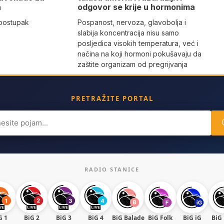
a
odgovor se krije u hormonima
 postupak
Pospanost, nervoza, glavobolja i
slabija koncentracija nisu samo
posljedica visokih temperatura, već i
načina na koji hormoni pokušavaju da
zaštite organizam od pregrijvanja
PRETRAŽITE PORTAL
ch
RADIO STANICE
G 1
BiG 2
BiG 3
BiG 4
BiG Balade
BiG Folk
BiG iG
BiG