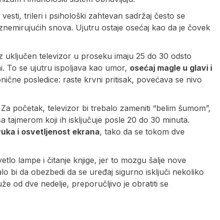
vesti, trileri i psihološki zahtevan sadržaj često se
znemirujućih snova. Ujutru ostaje osećaj kao da je čovek
uz uključen televizor u proseku imaju 25 do 30 odsto
i. To se ujutru ispoljava kao umor,
osećaj magle u glavi i
čne posledice: raste krvni pritisak, povećava se nivo
 Za početak, televizor bi trebalo zameniti “belim šumom”,
 tajmerom koji ih isključuje posle 20 do 30 minuta.
uka i osvetljenost ekrana
, tako da se tokom dve
vetlo lampe i čitanje knjige, jer to mozgu šalje nove
lo bi da obezbedi da se uređaj sigurno isključi nekoliko
že od dve nedelje, preporučljivo je obratiti se