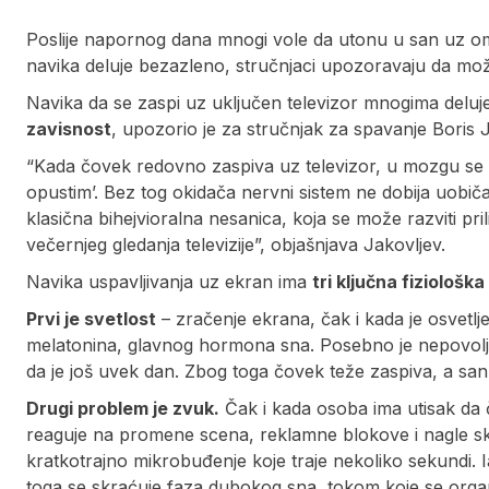
Poslije napornog dana mnogi vole da utonu u san uz omilje
navika deluje bezazleno, stručnjaci upozoravaju da može n
Navika da se zaspi uz uključen televizor mnogima deluje
zavisnost
, upozorio je za stručnjak za spavanje Boris J
“Kada čovek redovno zaspiva uz televizor, u mozgu se f
opustim’. Bez tog okidača nervni sistem ne dobija uobiča
klasična bihejvioralna nesanica, koja se može razviti pr
večernjeg gledanja televizije”, objašnjava Jakovljev.
Navika uspavljivanja uz ekran ima
tri ključna fiziološk
Prvi je svetlost
– zračenje ekrana, čak i kada je osvetlj
melatonina, glavnog hormona sna. Posebno je nepovoljan
da je još uvek dan. Zbog toga čovek teže zaspiva, a san 
Drugi problem je zvuk.
Čak i kada osoba ima utisak da 
reaguje na promene scena, reklamne blokove i nagle sk
kratkotrajno mikrobuđenje koje traje nekoliko sekundi.
toga se skraćuje faza dubokog sna, tokom koje se organ