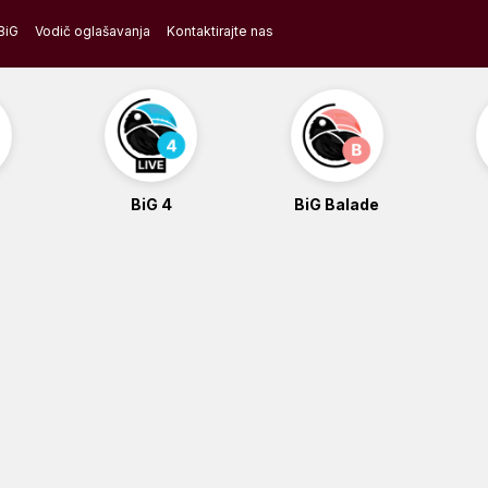
BiG
Vodič oglašavanja
Kontaktirajte nas
BiG 4
BiG Balade