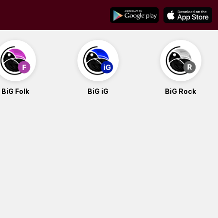
BiG Folk
BiG iG
BiG Rock