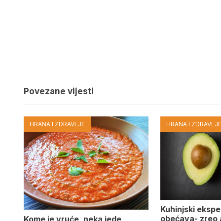
Povezane vijesti
HRANA I ZDRAVLJE
HRANA I ZDRAVLJ
Kuhinjski eksper
obećava- zreo
Kome je vruće, neka jede