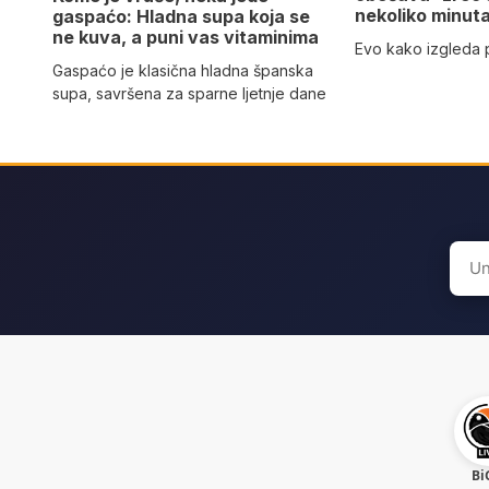
nekoliko minut
gaspaćo: Hladna supa koja se
ne kuva, a puni vas vitaminima
Evo kako izgleda
Gaspaćo je klasična hladna španska
supa, savršena za sparne ljetnje dane
Sear
for:
Bi