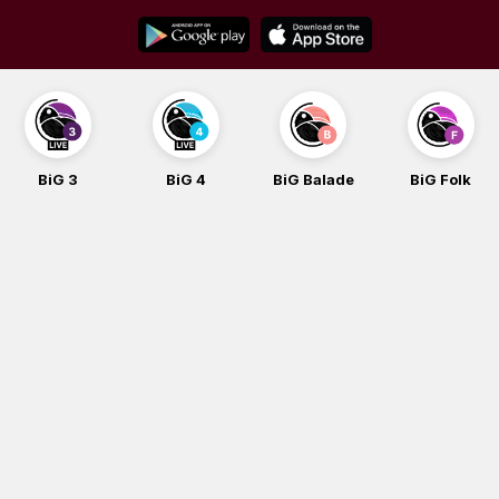
Skip
to
content
BiG 3
BiG 4
BiG Balade
BiG Folk