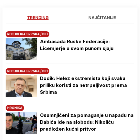
TRENDING
NAJČITANIJE
REPUBLIKA SRPSKA / BIH
Ambasada Ruske Federacije:
Licemjerje u svom punom sjaju
REPUBLIKA SRPSKA / BIH
Dodik: Helez ekstremista koji svaku
priliku koristi za netrpeljivost prema
Srbima
HRONIKA
Osumnjičeni za pomaganje u napadu na
Dabića ide na slobodu: Nikoliću
predložen kućni pritvor