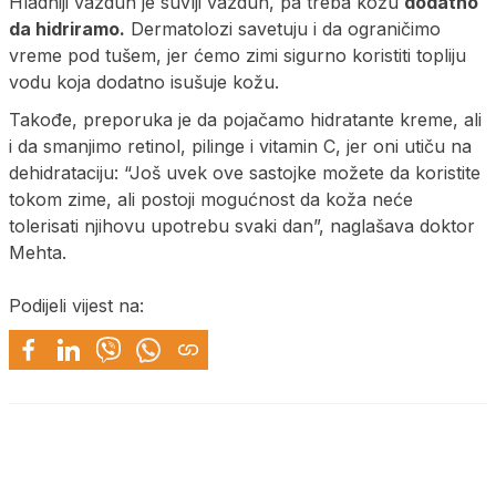
Hladniji vazduh je suvlji vazduh, pa treba kožu
dodatno
da hidriramo.
Dermatolozi savetuju i da ograničimo
vreme pod tušem, jer ćemo zimi sigurno koristiti topliju
vodu koja dodatno isušuje kožu.
Takođe, preporuka je da pojačamo hidratante kreme, ali
i da smanjimo retinol, pilinge i vitamin C, jer oni utiču na
dehidrataciju: “Još uvek ove sastojke možete da koristite
tokom zime, ali postoji mogućnost da koža neće
tolerisati njihovu upotrebu svaki dan”, naglašava doktor
Mehta.
Podijeli vijest na: