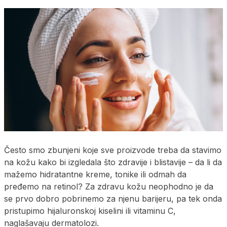
Često smo zbunjeni koje sve proizvode treba da stavimo
na kožu kako bi izgledala što zdravije i blistavije – da li da
mažemo hidratantne kreme, tonike ili odmah da
pređemo na retinol? Za zdravu kožu neophodno je da
se prvo dobro pobrinemo za njenu barijeru, pa tek onda
pristupimo hijaluronskoj kiselini ili vitaminu C,
naglašavaju dermatolozi.