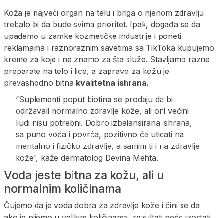
Koža je najveći organ na telu i briga o njenom zdravlju
trebalo bi da bude svima prioritet. Ipak, događa se da
upadamo u zamke kozmetičke industrije i poneti
reklamama i raznoraznim savetima sa TikToka kupujemo
kreme za koje i ne znamo za šta služe. Stavljamo razne
preparate na telo i lice, a zapravo za kožu je
prevashodno bitna
kvalitetna ishrana.
“Suplementi poput biotina se prodaju da bi
održavali normalno zdravlje kože, ali oni većini
ljudi nisu potrebni. Dobro izbalansirana ishrana,
sa puno voća i povrća, pozitivno će uticati na
mentalno i fizičko zdravlje, a samim ti i na zdravlje
kože”, kaže dermatolog Devina Mehta.
Voda jeste bitna za kožu, ali u
normalnim količinama
Čujemo da je voda dobra za zdravlje kože i čini se da
ako je pijemo u velikim količinama, rezultati neće izostati.