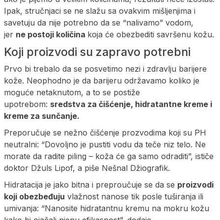
Ipak, stručnjaci se ne slažu sa ovakvim mišljenjima i
savetuju da nije potrebno da se “nalivamo” vodom,
jer
ne postoji količina
koja će obezbediti savršenu kožu.
Koji proizvodi su zapravo potrebni
Prvo bi trebalo da se posvetimo nezi i zdravlju barijere
kože. Neophodno je da barijeru održavamo koliko je
moguće netaknutom, a to se postiže
upotrebom:
sredstva za čišćenje, hidratantne kreme i
kreme za sunčanje.
Preporučuje se nežno čišćenje prozvodima koji su PH
neutralni: “Dovoljno je pustiti vodu da teče niz telo. Ne
morate da radite piling – koža će ga samo odraditi”, ističe
doktor Džuls Lipof, a piše Nešnal Džiografik.
Hidratacija je jako bitna i preproučuje se da se
proizvodi
koji obezbeđuju
vlažnost nanose tik posle tuširanja ili
umivanja: “Nanosite hidratantnu kremu na mokru kožu