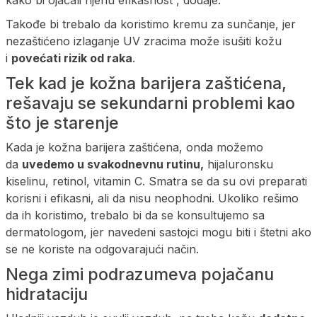
kako bi ojačali njenu efikasnost”, dodaje.
Takođe bi trebalo da koristimo kremu za sunčanje, jer
nezaštićeno izlaganje UV zracima može isušiti kožu
i
povećati rizik od raka
.
Tek kad je kožna barijera zaštićena,
rešavaju se sekundarni problemi kao
što je starenje
Kada je kožna barijera zaštićena, onda možemo
da
uvedemo u svakodnevnu rutinu,
hijaluronsku
kiselinu, retinol, vitamin C. Smatra se da su ovi preparati
korisni i efikasni, ali da nisu neophodni. Ukoliko rešimo
da ih koristimo, trebalo bi da se konsultujemo sa
dermatologom, jer navedeni sastojci mogu biti i štetni ako
se ne koriste na odgovarajući način.
Nega zimi podrazumeva pojačanu
hidrataciju