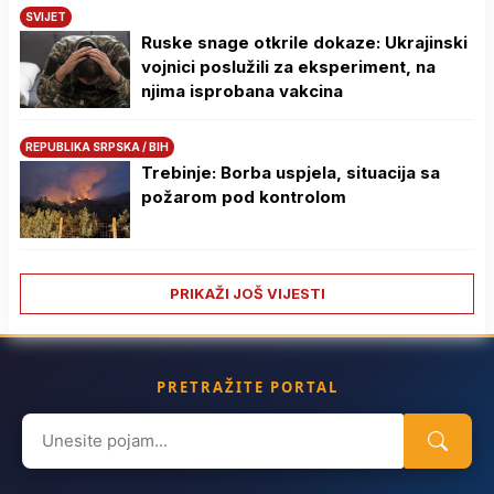
SVIJET
Ruske snage otkrile dokaze: Ukrajinski
vojnici poslužili za eksperiment, na
njima isprobana vakcina
REPUBLIKA SRPSKA / BIH
Trebinje: Borba uspjela, situacija sa
požarom pod kontrolom
PRIKAŽI JOŠ VIJESTI
PRETRAŽITE PORTAL
Search
for: