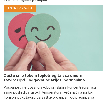
HRANA I ZDRAVLJE
Zašto smo tokom toplotnog talasa umorni i
razdražljivi – odgovor se krije u hormonima
Pospanost, nervoza, glavobolja i slabija koncentracija nisu
samo posljedica visokih temperatura, već i načina na koji
hormoni pokušavaju da zaštite organizam od pregrijvanja