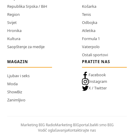
Republika Srpska / BiH
Košarka
Region
Tenis
Svijet
Odbojka
Hronika
Atletika
Kultura
Formula 1
Saopštenje za medije
Vaterpolo
Ostali sportovi
MAGAZIN
PRATITE NAS
Facebook
Ljubav i seks
Instagram
Moda
X / Twitter
ShowBiz
Zanimljivo
Marketing BIG Radio
Marketing BIGportal.ba
Mi smo BIG
Vodič oglašavanja
Kontaktirajte nas