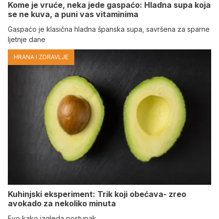
Kome je vruće, neka jede gaspaćo: Hladna supa koja
se ne kuva, a puni vas vitaminima
Gaspaćo je klasična hladna španska supa, savršena za sparne
ljetnje dane
HRANA I ZDRAVLJE
Kuhinjski eksperiment: Trik koji obećava- zreo
avokado za nekoliko minuta
Evo kako izgleda postupak