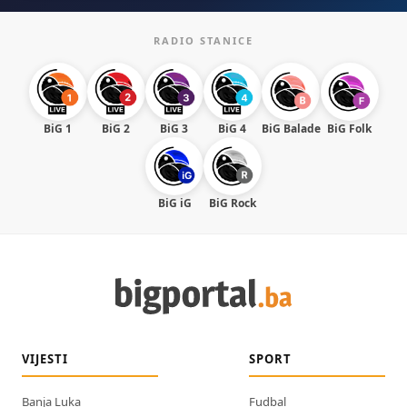
RADIO STANICE
BiG 1
BiG 2
BiG 3
BiG 4
BiG Balade
BiG Folk
BiG iG
BiG Rock
VIJESTI
SPORT
Banja Luka
Fudbal