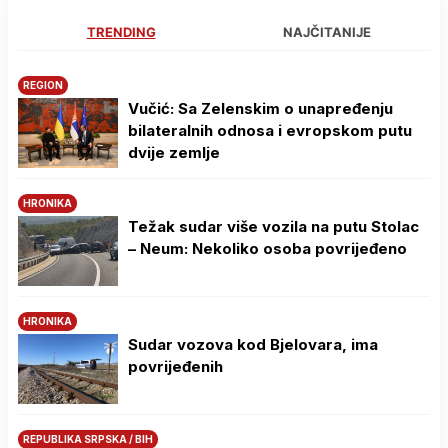
TRENDING
NAJČITANIJE
REGION
Vučić: Sa Zelenskim o unapređenju
bilateralnih odnosa i evropskom putu
dvije zemlje
HRONIKA
Težak sudar više vozila na putu Stolac
– Neum: Nekoliko osoba povrijeđeno
HRONIKA
Sudar vozova kod Bjelovara, ima
povrijeđenih
REPUBLIKA SRPSKA / BIH