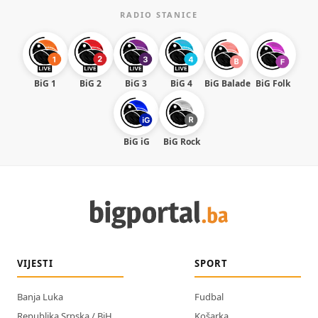
RADIO STANICE
BiG 1
BiG 2
BiG 3
BiG 4
BiG Balade
BiG Folk
BiG iG
BiG Rock
VIJESTI
SPORT
Banja Luka
Fudbal
Republika Srpska / BiH
Košarka