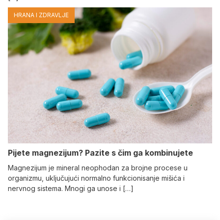
HRANA I ZDRAVLJE
Pijete magnezijum? Pazite s čim ga kombinujete
Magnezijum je mineral neophodan za brojne procese u
organizmu, uključujući normalno funkcionisanje mišića i
nervnog sistema. Mnogi ga unose i […]