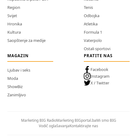
Region
Tenis
Svijet
Odbojka
Hronika
Atletika
Kultura
Formula 1
Saopštenje za medije
Vaterpolo
Ostali sportovi
MAGAZIN
PRATITE NAS
Facebook
Ljubav i seks
Instagram
Moda
X / Twitter
ShowBiz
Zanimljivo
Marketing BIG Radio
Marketing BIGportal.ba
Mi smo BIG
Vodič oglašavanja
Kontaktirajte nas