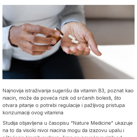
Najnovija istraživanja sugerišu da vitamin B3, poznat kao
niacin, može da poveća rizik od srčanih bolesti, što
otvara pitanje o potrebi regulacije i pažljivog pristupa
konzumaciji ovog vitamina
Studija objavljena u časopisu “Nature Medicine” ukazuje
na to da visoki nivoi niacina mogu da izazovu upalu i