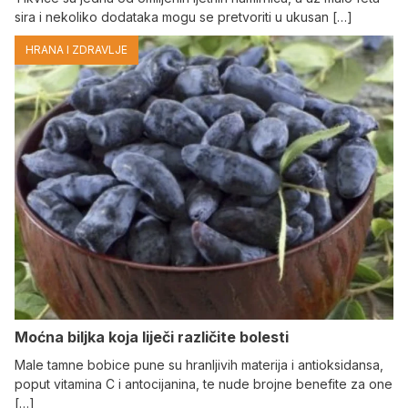
sira i nekoliko dodataka mogu se pretvoriti u ukusan […]
HRANA I ZDRAVLJE
Moćna biljka koja liječi različite bolesti
Male tamne bobice pune su hranljivih materija i antioksidansa,
poput vitamina C i antocijanina, te nude brojne benefite za one
[…]