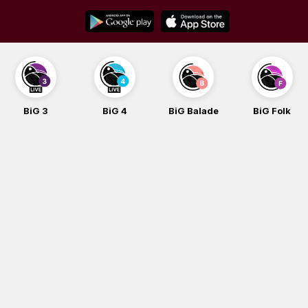
Skip
to
content
BiG 3
BiG 4
BiG Balade
BiG Folk