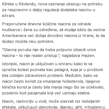
Klinike u Klivlendu, nova saznanja ukazuju na potrebu
za raspravom o daljoj regulaciji dodataka niacinu u
ishrani.
Preporučene dnevne količine niacina za odrasle
muškarce i žene su određene, ali studija ističe da većina
Amerikanaca već dobija dovoljno niacina iz hrane, te da
dodaci možda nisu potrebni.
“Glavna poruka nije da treba potpuno izbaciti unos
niacina – to nije realan pristup.”, naglašava Hejzen.
Istorijski, niacin je uključivan u ishranu kako bi se
sprečila bolest poznata kao pelagra, koja je u prošlosti
bila ozbiljan zdravstveni problem. Međutim, kako se
niacin često koristi za smanjenje holesterola, njegova
klinička korist je često bila manja nego što se očekivalo,
posebno kod pacijenata koji već uzimaju statine.
Niacin, rastvorljiv u vodi, može izazvati niz neželjenih
efekata, uključujući glavobolje, dijareju, giht, vrtoglavicu,