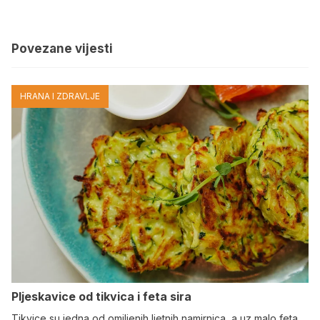
Povezane vijesti
HRANA I ZDRAVLJE
Pljeskavice od tikvica i feta sira
Tikvice su jedna od omiljenih ljetnih namirnica, a uz malo feta