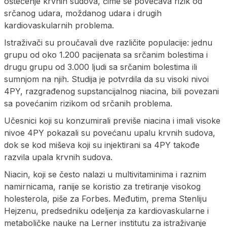
oštećenje krvnih sudova, čime se povećava rizik od
srčanog udara, moždanog udara i drugih
kardiovaskularnih problema.
Istraživači su proučavali dve različite populacije: jednu
grupu od oko 1.200 pacijenata sa srčanim bolestima i
drugu grupu od 3.000 ljudi sa srčanim bolestima ili
sumnjom na njih. Studija je potvrdila da su visoki nivoi
4PY, razgrađenog supstancijalnog niacina, bili povezani
sa povećanim rizikom od srčanih problema.
Učesnici koji su konzumirali previše niacina i imali visoke
nivoe 4PY pokazali su povećanu upalu krvnih sudova,
dok se kod miševa koji su injektirani sa 4PY takođe
razvila upala krvnih sudova.
Niacin, koji se često nalazi u multivitaminima i raznim
namirnicama, ranije se koristio za tretiranje visokog
holesterola, piše za Forbes. Međutim, prema Stenliju
Hejzenu, predsedniku odeljenja za kardiovaskularne i
metaboličke nauke na Lerner institutu za istraživanje