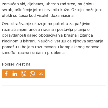
zamućen vid, dijabetes, ubrzan rad srca, mučninu,
svrab, oštećenje jetre i crvenilo kože. Ozbiljni neželjeni
efekti su češći kod visokih doza niacina.
Ovo istraživanje ukazuje na potrebu za pažljivim
razmatranjem unosa niacina i postavlja pitanje o
opravdanosti daljeg obogaćivanja brašna i žitarica
niacinom u ishrani. Naučnici veruju da njihova saznanja
pomažu u boljem razumevanju kompleksnog odnosa
između niacina i srčanih problema.
Podijeli vijest na: