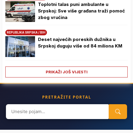
Toplotni talas puni ambulante u
Srpskoj: Sve više građana traži pomoć
zbog vrućina
REPUBLIKA SRPSKA / BIH
Deset najvećih poreskih dužnika u
Srpskoj duguju više od 84 miliona KM
PRIKAŽI JOŠ VIJESTI
PRETRAŽITE PORTAL
Search
for: