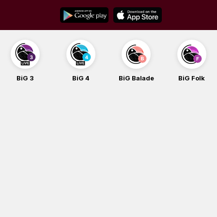
Skip
to
content
BiG 3
BiG 4
BiG Balade
BiG Folk