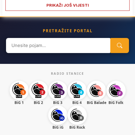
PRIKAŽI JOŠ VIJESTI
PRETRAŽITE PORTAL
Search
for:
RADIO STANICE
BiG 1
BiG 2
BiG 3
BiG 4
BiG Balade
BiG Folk
BiG iG
BiG Rock