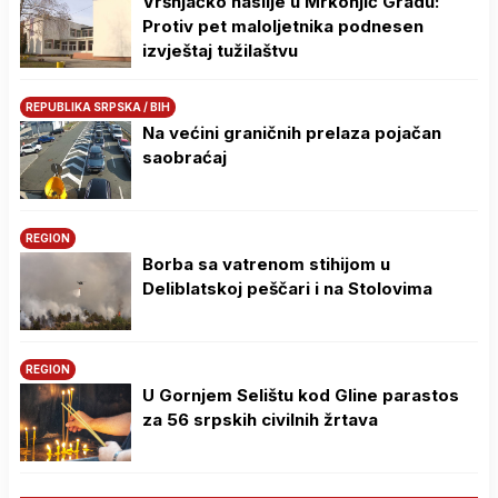
Vršnjačko nasilje u Mrkonjić Gradu:
Protiv pet maloljetnika podnesen
izvještaj tužilaštvu
REPUBLIKA SRPSKA / BIH
Na većini graničnih prelaza pojačan
saobraćaj
REGION
Borba sa vatrenom stihijom u
Deliblatskoj peščari i na Stolovima
REGION
U Gornjem Selištu kod Gline parastos
za 56 srpskih civilnih žrtava