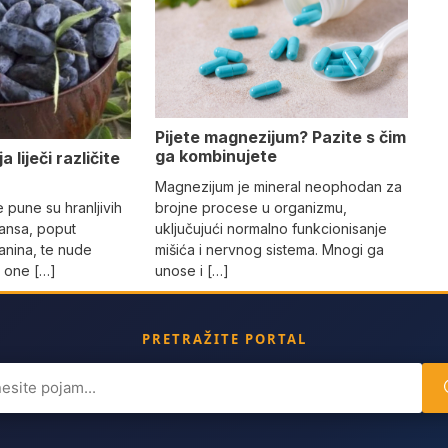
Pijete magnezijum? Pazite s čim
ga kombinujete
 liječi različite
Magnezijum je mineral neophodan za
brojne procese u organizmu,
pune su hranljivih
uključujući normalno funkcionisanje
dansa, poput
mišića i nervnog sistema. Mnogi ga
janina, te nude
unose i […]
a one […]
PRETRAŽITE PORTAL
ch