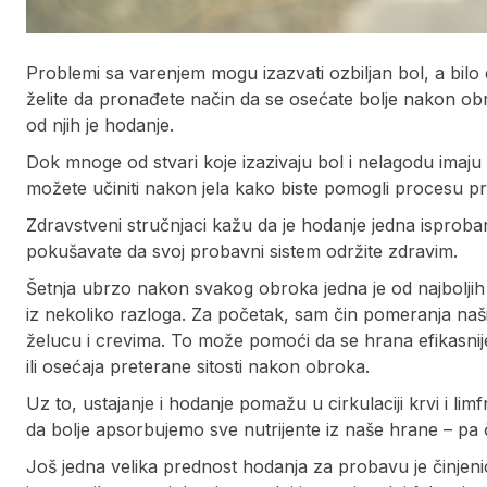
Problemi sa varenjem mogu izazvati ozbiljan bol, a bilo
želite da pronađete način da se osećate bolje nakon obro
od njih je hodanje.
Dok mnoge od stvari koje izazivaju bol i nelagodu imaj
možete učiniti nakon jela kako biste pomogli procesu pro
Zdravstveni stručnjaci kažu da je hodanje jedna isproban
pokušavate da svoj probavni sistem održite zdravim.
Šetnja ubrzo nakon svakog obroka jedna je od najboljih
iz nekoliko razloga. Za početak, sam čin pomeranja naš
želucu i crevima. To može pomoći da se hrana efikasnije
ili osećaja preterane sitosti nakon obroka.
Uz to, ustajanje i hodanje pomažu u cirkulaciji krvi i l
da bolje apsorbujemo sve nutrijente iz naše hrane – pa č
Još jedna velika prednost hodanja za probavu je činjen