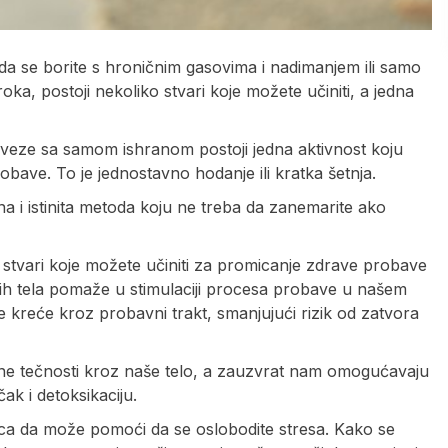
 da se borite s hroničnim gasovima i nadimanjem ili samo
ka, postoji nekoliko stvari koje možete učiniti, a jedna
u veze sa samom ishranom postoji jedna aktivnost koju
bave. To je jednostavno hodanje ili kratka šetnja.
a i istinita metoda koju ne treba da zanemarite ako
 stvari koje možete učiniti za promicanje zdrave probave
ih tela pomaže u stimulaciji procesa probave u našem
 kreće kroz probavni trakt, smanjujući rizik od zatvora
imfne tečnosti kroz naše telo, a zauzvrat nam omogućavaju
ak i detoksikaciju.
ica da može pomoći da se oslobodite stresa. Kako se