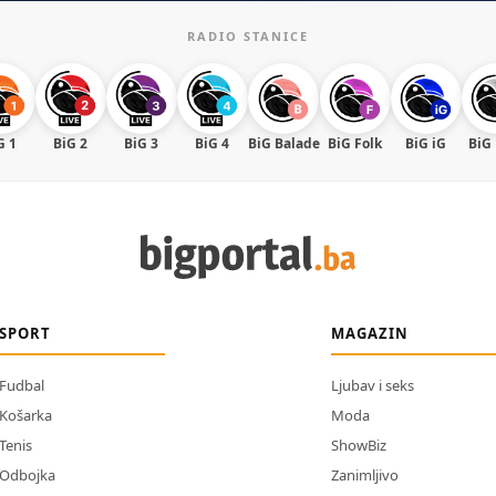
RADIO STANICE
G 1
BiG 2
BiG 3
BiG 4
BiG Balade
BiG Folk
BiG iG
BiG
SPORT
MAGAZIN
Fudbal
Ljubav i seks
Košarka
Moda
Tenis
ShowBiz
Odbojka
Zanimljivo