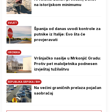
na istorijskom minimumu
SVIJET
Španija od danas uvodi kontrole za
putnike iz Italije: Evo šta će
provjeravati
HRONIKA
Vršnjačko nasilje u Mrkonjić Gradu:
Protiv pet maloljetnika podnesen
izvještaj tužilaštvu
REPUBLIKA SRPSKA / BIH
Na većini graničnih prelaza pojačan
saobraćaj