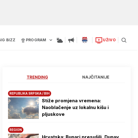
BIG BIZZ
PROGRAM
UŽIVO
TRENDING
NAJČITANIJE
REPUBLIKA SRPSKA / BIH
Stiže promjena vremena:
Naoblačenje uz lokalnu kišu i
pljuskove
REGION
Hrvatska: Bunari presušili, Dunav