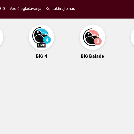
BiG
Vodič oglašavanja
Kontaktirajte nas
BiG 4
BiG Balade