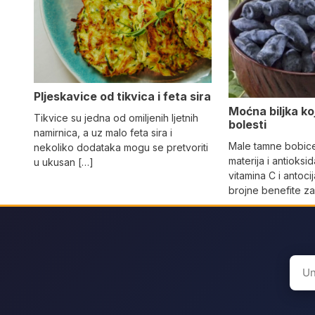
Pljeskavice od tikvica i feta sira
Moćna biljka koja
Tikvice su jedna od omiljenih ljetnih
bolesti
namirnica, a uz malo feta sira i
Male tamne bobice 
nekoliko dodataka mogu se pretvoriti
materija i antioksi
u ukusan […]
vitamina C i antoci
brojne benefite z
Sear
for: