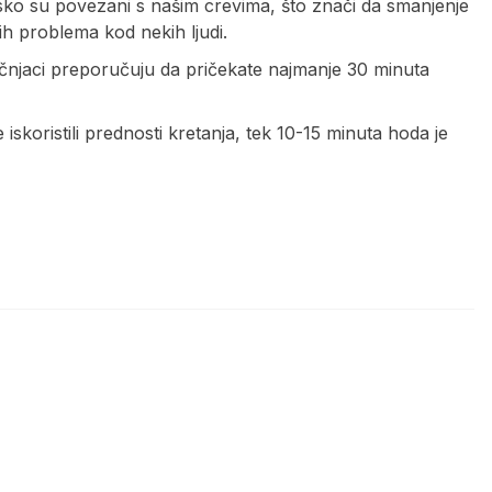
i usko su povezani s našim crevima, što znači da smanjenje
h problema kod nekih ljudi.
učnjaci preporučuju da pričekate najmanje 30 minuta
skoristili prednosti kretanja, tek 10-15 minuta hoda je