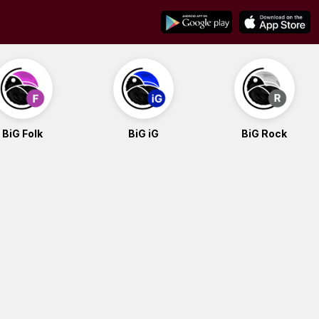
BiG Folk
BiG iG
BiG Rock