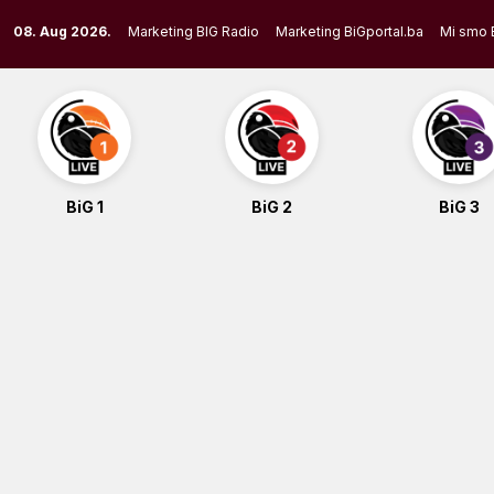
Skip
08. Aug 2026.
Marketing BIG Radio
Marketing BiGportal.ba
Mi smo 
to
content
BiG 1
BiG 2
BiG 3