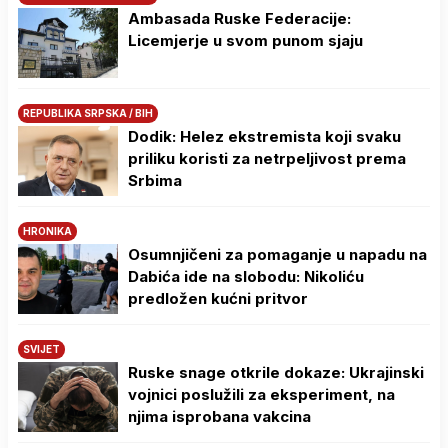
Ambasada Ruske Federacije:
Licemjerje u svom punom sjaju
REPUBLIKA SRPSKA / BIH
Dodik: Helez ekstremista koji svaku
priliku koristi za netrpeljivost prema
Srbima
HRONIKA
Osumnjičeni za pomaganje u napadu na
Dabića ide na slobodu: Nikoliću
predložen kućni pritvor
SVIJET
Ruske snage otkrile dokaze: Ukrajinski
vojnici poslužili za eksperiment, na
njima isprobana vakcina