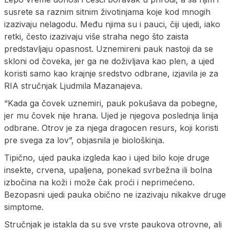
susrete sa raznim sitnim životinjama koje kod mnogih
izazivaju nelagodu. Među njima su i pauci, čiji ujedi, iako
retki, često izazivaju više straha nego što zaista
predstavljaju opasnost. Uznemireni pauk nastoji da se
skloni od čoveka, jer ga ne doživljava kao plen, a ujed
koristi samo kao krajnje sredstvo odbrane, izjavila je za
RIA stručnjak Ljudmila Mazanajeva.
“Kada ga čovek uznemiri, pauk pokušava da pobegne,
jer mu čovek nije hrana. Ujed je njegova poslednja linija
odbrane. Otrov je za njega dragocen resurs, koji koristi
pre svega za lov”, objasnila je biološkinja.
Tipično, ujed pauka izgleda kao i ujed bilo koje druge
insekte, crvena, upaljena, ponekad svrbežna ili bolna
izbočina na koži i može čak proći i neprimećeno.
Bezopasni ujedi pauka obično ne izazivaju nikakve druge
simptome.
Stručnjak je istakla da su sve vrste paukova otrovne, ali