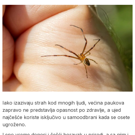
Iako izazivaju strah kod mnogih ljudi, većina paukova
zapravo ne predstavlja opasnost po zdravlje, a ujed
najčešće koriste isključivo u samoodbrani kada se osete
ugroženo.
Lepo vreme donosi i češći boravak u prirodi, a sa njim i