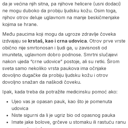
da je većina njih sitna, pa njihove helicere (usni dodaci)
ne mogu duboko da probiju ljudsku kožu. Osim toga,
njihov otrov deluje uglavnom na manje beskičmenjake
kojima se hrane.
Među paucima koji mogu da ugroze zdravlje čoveka
izdvajaju se
krstaš, kao i crna udovica
. Otrov prve vrste
obično nije smrtonosan i ljudi ga, u zavisnosti od
imuniteta, uglavnom dobro podnose. Smrtni slučajevi
nakon ujeda “crne udovice” postoje, ali su retki. Širom
sveta samo nekoliko vrsta paukova ima očnjake
dovoljno dugačke da probiju ljudsku kožu i otrov
dovoljno snažan da naškodi čoveku.
Ipak, kada treba da potražite medicinsku pomoć ako:
Ujeo vas je opasan pauk, kao što je pomenuta
udovica
Niste sigurni da li je ugriz bio od opasnog pauka
Imate jake bolove, grčeve u stomaku ili rastuću ranu