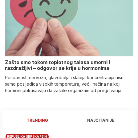
Zašto smo tokom toplotnog talasa umorni i
razdražljivi – odgovor se krije u hormonima
Pospanost, nervoza, glavobolja i slabija koncentracija nisu
samo posljedica visokih temperatura, već i načina na koji
hormoni pokušavaju da zaštite organizam od pregrijvanja
TRENDING
NAJČITANIJE
REPUBLIKA SRPSKA / BIH