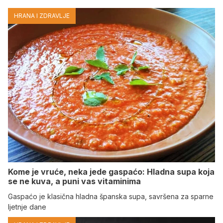
HRANA I ZDRAVLJE
Kome je vruće, neka jede gaspaćo: Hladna supa koja
se ne kuva, a puni vas vitaminima
Gaspaćo je klasična hladna španska supa, savršena za sparne
ljetnje dane