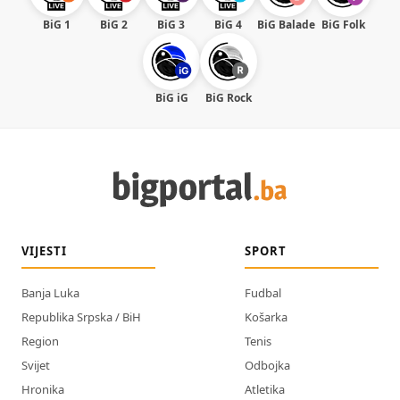
BiG 1
BiG 2
BiG 3
BiG 4
BiG Balade
BiG Folk
BiG iG
BiG Rock
VIJESTI
SPORT
Banja Luka
Fudbal
Republika Srpska / BiH
Košarka
Region
Tenis
Svijet
Odbojka
Hronika
Atletika