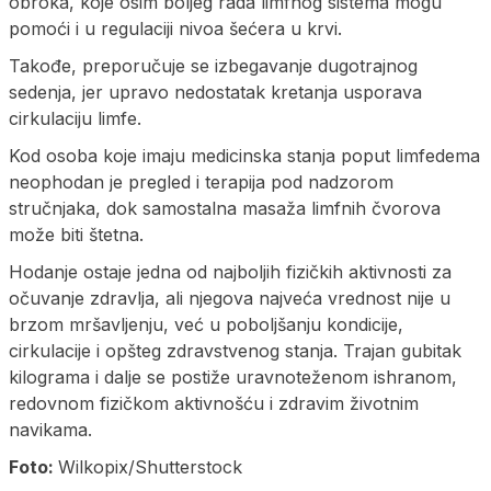
obroka, koje osim boljeg rada limfnog sistema mogu
pomoći i u regulaciji nivoa šećera u krvi.
Takođe, preporučuje se izbegavanje dugotrajnog
sedenja, jer upravo nedostatak kretanja usporava
cirkulaciju limfe.
Kod osoba koje imaju medicinska stanja poput limfedema
neophodan je pregled i terapija pod nadzorom
stručnjaka, dok samostalna masaža limfnih čvorova
može biti štetna.
Hodanje ostaje jedna od najboljih fizičkih aktivnosti za
očuvanje zdravlja, ali njegova najveća vrednost nije u
brzom mršavljenju, već u poboljšanju kondicije,
cirkulacije i opšteg zdravstvenog stanja. Trajan gubitak
kilograma i dalje se postiže uravnoteženom ishranom,
redovnom fizičkom aktivnošću i zdravim životnim
navikama.
Foto:
Wilkopix/Shutterstock