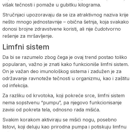
višak tečnosti i pomaže u gubitku kilograma.
Stručnjaci upozoravaju da se iza atraktivnog naziva krije
nešto mnogo jednostavnije – obična šetnja, koja svakako
donosi brojne zdravstvene koristi, ali nije čudotvorno
rešenje za mršavljenje.
Limfni sistem
Da bi se razumelo zbog čega je ovaj trend postao toliko
popularan, važno je znati kako funkcioniše limfni sistem.
On je važan deo imunološkog sistema i zadužen je za
održavanje ravnoteže tečnosti u organizmu, kao i zaštitu
od infekcija.
Za razliku od krvotoka, koji pokreće srce, limfni sistem
nema sopstvenu “pumpu”, pa njegovo funkcionisanje
zavisi od pokreta tela, odnosno rada mišića.
Svakim korakom aktiviraju se mišići nogu, posebno
listovi, koji deluju kao prirodna pumpa i potiskuju limfnu