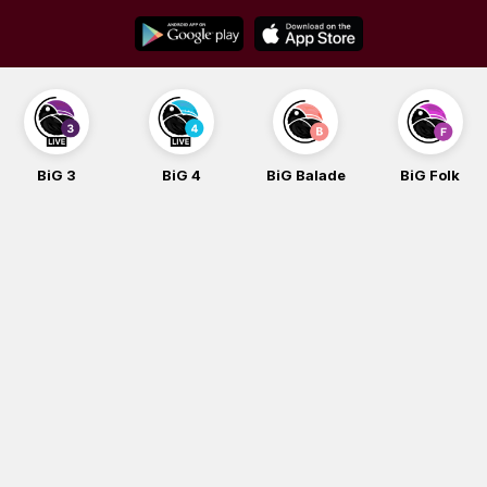
Skip
to
content
BiG 4
BiG Balade
BiG Folk
BiG iG