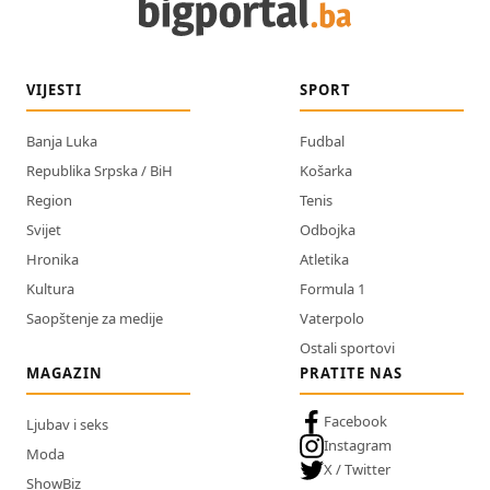
VIJESTI
SPORT
Banja Luka
Fudbal
Republika Srpska / BiH
Košarka
Region
Tenis
Svijet
Odbojka
Hronika
Atletika
Kultura
Formula 1
Saopštenje za medije
Vaterpolo
Ostali sportovi
MAGAZIN
PRATITE NAS
Facebook
Ljubav i seks
Instagram
Moda
X / Twitter
ShowBiz