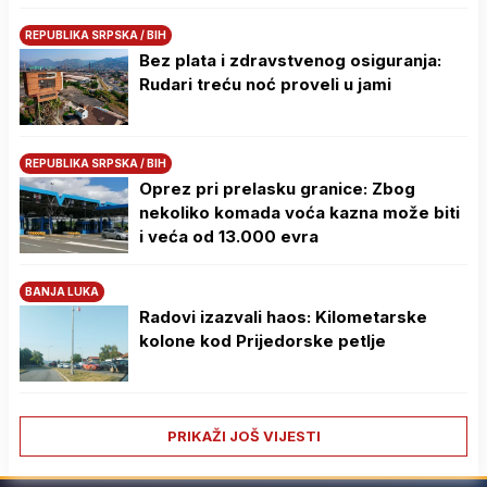
REPUBLIKA SRPSKA / BIH
Bez plata i zdravstvenog osiguranja:
Rudari treću noć proveli u jami
REPUBLIKA SRPSKA / BIH
Oprez pri prelasku granice: Zbog
nekoliko komada voća kazna može biti
i veća od 13.000 evra
BANJA LUKA
Radovi izazvali haos: Kilometarske
kolone kod Prijedorske petlje
PRIKAŽI JOŠ VIJESTI