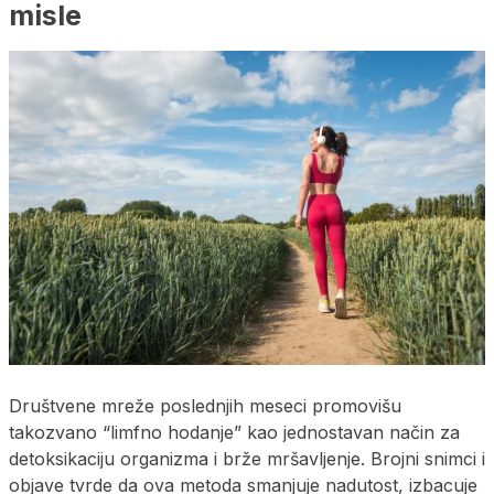
misle
Društvene mreže poslednjih meseci promovišu
takozvano “limfno hodanje” kao jednostavan način za
detoksikaciju organizma i brže mršavljenje. Brojni snimci i
objave tvrde da ova metoda smanjuje nadutost, izbacuje