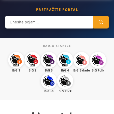
PRETRAŽITE PORTAL
Search
for:
RADIO STANICE
BiG 1
BiG 2
BiG 3
BiG 4
BiG Balade
BiG Folk
BiG iG
BiG Rock