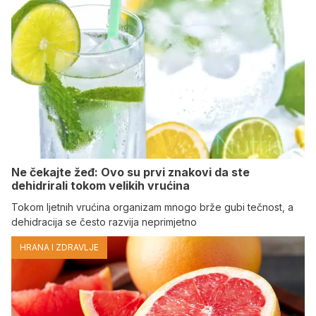
Ne čekajte žeđ: Ovo su prvi znakovi da ste
dehidrirali tokom velikih vrućina
Tokom ljetnih vrućina organizam mnogo brže gubi tečnost, a
dehidracija se često razvija neprimjetno
HRANA I ZDRAVLJE