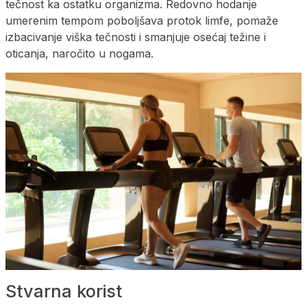
tečnost ka ostatku organizma. Redovno hodanje
umerenim tempom poboljšava protok limfe, pomaže
izbacivanje viška tečnosti i smanjuje osećaj težine i
oticanja, naročito u nogama.
Stvarna korist