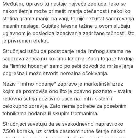
Međutim, upravo tu nastaje najveća zabluda. Iako se
nakon šetnje može primetiti manja otečenost i nekoliko
stotina grama manje na vagi, to nije rezultat sagorevanja
masnih naslaga. Gubitak telesne težine u ovom slučaju
uglavnom je posledica izbacivanja zadržane tečnosti, što
je privremen efekat.
Stručnjaci ističu da podsticanje rada limfnog sistema ne
sagoreva značajnu količinu kalorija. Zbog toga je tvrdnja
da “limfno hodanje” samo po sebi dovodi do mršavljenja
pogrešna i može stvoriti nerealna očekivanja.
Naziv “limfno hodanje” zapravo je marketinški izraz
kojim se promoviše ono što je odavno poznato – svaka
redovna šetnja pozitivno utiče na limfni sistem i
celokupno zdravlje. Zato nema potrebe za posebnim
tehnikama hodanja ili skupim tretmanima.
Stručnjaci savetuju da se svakodnevno napravi oko
7.500 koraka, uz kratke desetominutne šetnje nakon