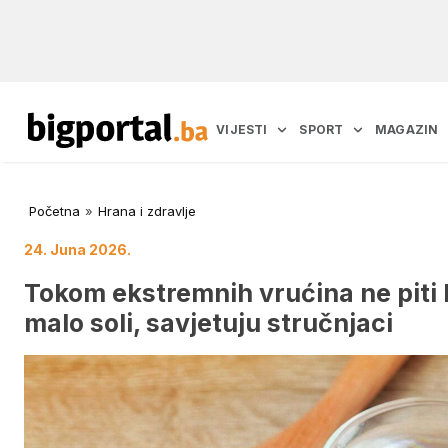
VIJESTI
SPORT
MAGAZIN
Početna
»
Hrana i zdravlje
24. Juna 2026.
Tokom ekstremnih vrućina ne piti h
malo soli, savjetuju stručnjaci