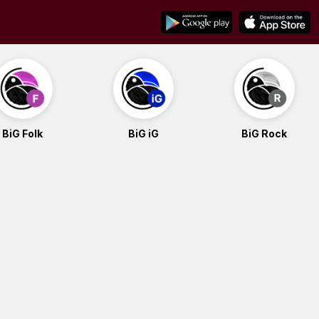
BiG Folk
BiG iG
BiG Rock