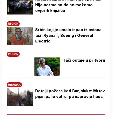
Nije normalno da ne možemo
ovjeriti knjižicu
REGION
Srbin koji je umalo ispao iz aviona
tuži Ryanair, Boeing i General
Electric
REGION
Tači ostaje u pritvoru
HRONIKA
Detalji požara kod Banjaluke: Mrtav
pijan palio vatru, pa napravio haos