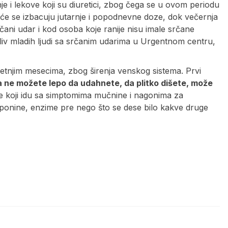
je i lekove koji su diuretici, zbog čega se u ovom periodu
šće se izbacuju jutarnje i popodnevne doze, dok večernja
čani udar i kod osoba koje ranije nisu imale srčane
liv mladih ljudi sa srčanim udarima u Urgentnom centru,
letnjim mesecima, zbog širenja venskog sistema. Prvi
a ne možete lepo da udahnete, da plitko dišete, može
te koji idu sa simptomima mučnine i nagonima za
troponine, enzime pre nego što se dese bilo kakve druge