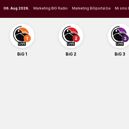
Skip
06. Aug 2026.
Marketing BIG Radio
Marketing BiGportal.ba
Mi smo 
to
content
BiG 1
BiG 2
BiG 3