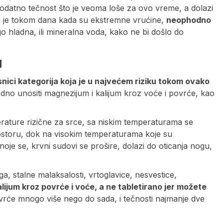
 dodatno tečnost što je veoma loše za ovo vreme, a dolazi
 da je tokom dana kada su ekstremne vrućine,
neophodno
o hladna, ili mineralna voda, kako ne bi došlo do
u
snici kategorija koja je u najvećem riziku tokom ovako
dno unositi magnezijum i kalijum kroz voće i povrće, kao
mperature rizične za srce, sa niskim temperaturama se
rostoru, dok na visokim temperaturama koje su
noje se, krvni sudovi se prošire, dolazi do oticanja nogu,
a, stalne malaksalosti, vrtoglavice, nesvestice,
lijum kroz povrće i voće, a ne tabletirano jer možete
vrće mnogo više nego do sada, i tečnosti najmanje dve