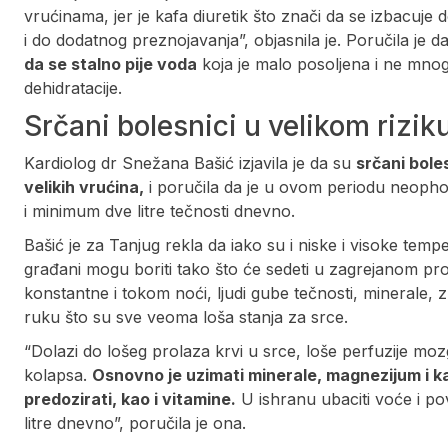
vrućinama, jer je kafa diuretik što znači da se izbacuje
i do dodatnog preznojavanja”, objasnila je. Poručila je
da se stalno pije voda
koja je malo posoljena i ne mnog
dehidratacije.
Srčani bolesnici u velikom rizik
Kardiolog dr Snežana Bašić izjavila je da su
srčani bole
velikih vrućina,
i poručila da je u ovom periodu neopho
i minimum dve litre tečnosti dnevno.
Bašić je za Tan‌jug rekla da iako su i niske i visoke te
građani mogu boriti tako što će sedeti u zagrejanom p
konstantne i tokom noći, ljudi gube tečnosti, minerale, z
ruku što su sve veoma loša stanja za srce.
“Dolazi do lošeg prolaza krvi u srce, loše perfuzije mozg
kolapsa.
Osnovno je uzimati minerale, magnezijum i ka
predozirati, kao i vitamine.
U ishranu ubaciti voće i po
litre dnevno”, poručila je ona.