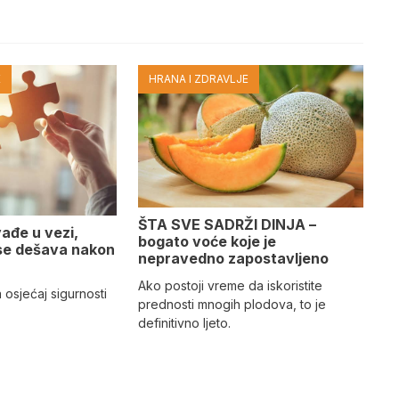
E
HRANA I ZDRAVLJE
ŠTA SVE SADRŽI DINJA –
ađe u vezi,
bogato voće koje je
 se dešava nakon
nepravedno zapostavljeno
Ako postoji vreme da iskoristite
 osjećaj sigurnosti
prednosti mnogih plodova, to je
definitivno ljeto.