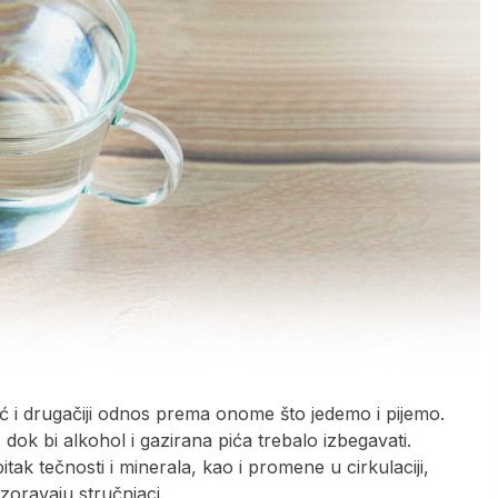
ć i drugačiji odnos prema onome što jedemo i pijemo.
ok bi alkohol i gazirana pića trebalo izbegavati.
ak tečnosti i minerala, kao i promene u cirkulaciji,
oravaju stručnjaci.