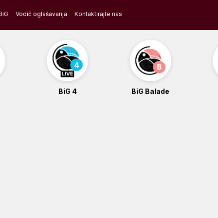
BiG
Vodič oglašavanja
Kontaktirajte nas
BiG 4
BiG Balade