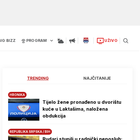
BIG BIZZ
PROGRAM
UŽIVO
TRENDING
NAJČITANIJE
HRONIKA
Tijelo žene pronađeno u dvorištu
kuće u Laktašima, naložena
obdukcija
REPUBLIKA SRPSKA / BIH
Rudari stupili u radnički neposluh: