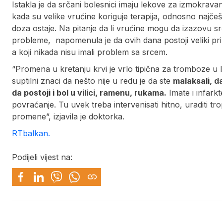
Istakla je da srčani bolesnici imaju lekove za izmokravan
kada su velike vrućine koriguje terapija, odnosno najče
doza ostaje. Na pitanje da li vrućine mogu da izazovu sr
probleme, napomenula je da ovih dana postoji veliki pri
a koji nikada nisu imali problem sa srcem.
“Promena u kretanju krvi je vrlo tipična za tromboze u 
suptilni znaci da nešto nije u redu je da ste
malaksali, d
da postoji i bol u vilici, ramenu, rukama.
Imate i infark
povraćanje. Tu uvek treba intervenisati hitno, uraditi 
promene”, izjavila je doktorka.
RTbalkan.
Podijeli vijest na: