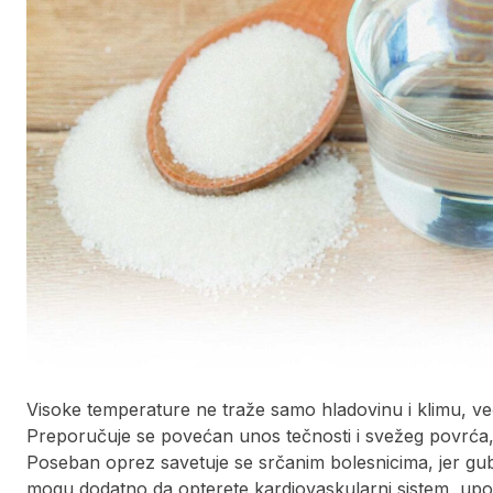
Visoke temperature ne traže samo hladovinu i klimu, ve
Preporučuje se povećan unos tečnosti i svežeg povrća, d
Poseban oprez savetuje se srčanim bolesnicima, jer gubit
mogu dodatno da opterete kardiovaskularni sistem, upoz