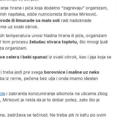
nje hrane i pića koja dodatno “zagrevaju” organizam,
ih napitaka, ističe nutricionista Branka Mirković.
ode ili limunade sa malo soli
radi nadoknade
tama uz svaki obrok.
kih temperatura unosi hladna hrana ili piće, organizam
 U tom procesu
želudac stvara toplotu,
što mnogi ljudi
 za organizam.
ve celera i bebi spanać
iz svaki obrok, kao i jaja koja se
i treba jesti pre svega
borovnice i maline uz neko
ba iz rerne, pečena bez ulja i onda imamo idealan
ole
i zabranila konzumiranje alkohola na ulicama zbog
 Mirković je rekla da je to dobar potez, zato što je
ine, zadržava se tečnost. Ne treba piti ni kafu po ovim