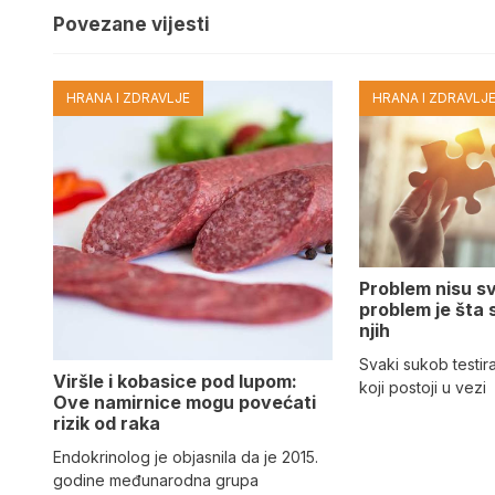
Povezane vijesti
HRANA I ZDRAVLJE
HRANA I ZDRAVLJ
Problem nisu sv
problem je šta
njih
Svaki sukob testira
Viršle i kobasice pod lupom:
koji postoji u vezi
Ove namirnice mogu povećati
rizik od raka
Endokrinolog je objasnila da je 2015.
godine međunarodna grupa