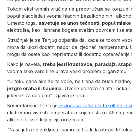
Tokom ekstremnih vrućina ne preporučuje se konzumira
poput sladoleda i veoma hladnih bezalkoholnih i alkoholn
Umesto toga,
savetuje se unos tečnosti, poput mlake v
elektrolita, kao i ishrana bogata svežim povrćem i sala
Stručnjak je za Tanjug objasnila da, kada se tokom viso
mora da uloži dodatni napor da izjednači temperaturu.
mogu da osete kao neprijatnost ili dodatno opterećenje
Kako je navela,
treba jesti krastavce, paradajz, štapo
veoma lako vare i ne prave veliki problem organizmu.
“U toku dana ako želite voće, ne treba da bude hladno, 
jezgro oraha ili badema.
Uveče ponovo salata i neka ri
jelovnik za ceo dan”, izjavila je ona.
Komentarišući to što je
Francuka zatvorila fakultete i šk
ekstremno visokih temperatura koje dostižu i 45 stepeni,
alkohol toksin koji greje organizam.
“Naša jetra se zaključa i samo se trudi da obradi te toks