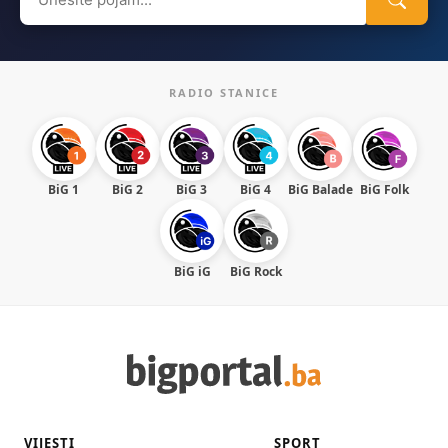
for:
RADIO STANICE
BiG 1
BiG 2
BiG 3
BiG 4
BiG Balade
BiG Folk
BiG iG
BiG Rock
VIJESTI
SPORT