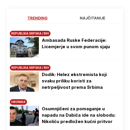
TRENDING
NAJČITANIJE
REPUBLIKA SRPSKA / BIH
Ambasada Ruske Federacije:
Licemjerje u svom punom sjaju
REPUBLIKA SRPSKA / BIH
Dodik: Helez ekstremista koji
svaku priliku koristi za
netrpeljivost prema Srbima
HRONIKA
Osumnjičeni za pomaganje u
napadu na Dabića ide na slobodu:
Nikoliću predložen kućni pritvor