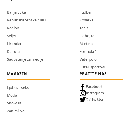
Banja Luka
Fudbal
Republika Srpska / BiH
Košarka
Region
Tenis
Svijet
Odbojka
Hronika
Atletika
Kultura
Formula 1
Saopštenje za medije
Vaterpolo
Ostali sportovi
MAGAZIN
PRATITE NAS
Facebook
Ljubav i seks
Instagram
Moda
X / Twitter
ShowBiz
Zanimljivo