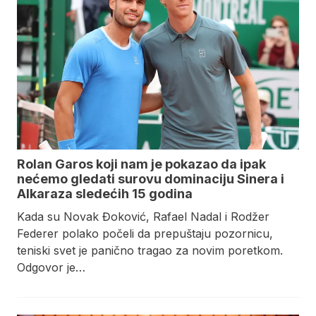
Rolan Garos koji nam je pokazao da ipak
nećemo gledati surovu dominaciju Sinera i
Alkaraza sledećih 15 godina
Kada su Novak Đoković, Rafael Nadal i Rodžer
Federer polako počeli da prepuštaju pozornicu,
teniski svet je panično tragao za novim poretkom.
Odgovor je…