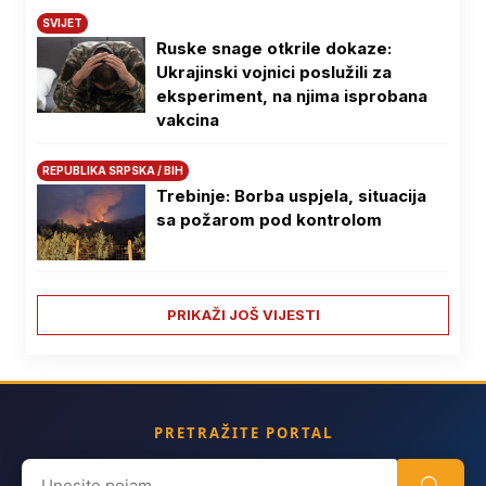
SVIJET
Ruske snage otkrile dokaze:
Ukrajinski vojnici poslužili za
eksperiment, na njima isprobana
vakcina
REPUBLIKA SRPSKA / BIH
Trebinje: Borba uspjela, situacija
sa požarom pod kontrolom
PRIKAŽI JOŠ VIJESTI
PRETRAŽITE PORTAL
Search