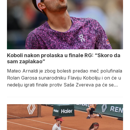
Koboli nakon prolaska u finale RG: “Skoro da
sam zaplakao”
Mateo Arnaldi je zbog bolesti predao meč polufinala
Rolan Garosa sunarodniku Flaviju Koboliju i on će u
nedelju igrati finale protiv Saše Zvereva pa će se…