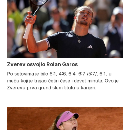
Zverev osvojio Rolan Garos
Po setovima je bilo 6:1, 4:6, 6:4, 6:7 /5:7/, 6:1, u
meču koji je trajao četiri časa i devet minuta. Ovo je
Zverevu prva grend slem titulu u karijeri.