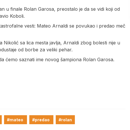
u finale Rolan Garosa, preostalo je da se vidi koji od
lavio Koboli.
astrofalne vesti: Mateo Arnaldi se povukao i predao meč
ikolić sa lica mesta javlja, Arnaldi zbog bolesti nije u
dustaje od borbe za veliki pehar.
i tada ćemo saznati ime novog šampiona Rolan Garosa.
#mateo
#predao
#rolan