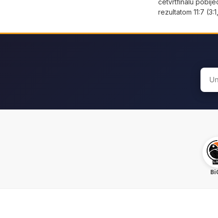
četvrtfinalu pobije
rezultatom 11:7 (3:1,
Sear
for:
Bi