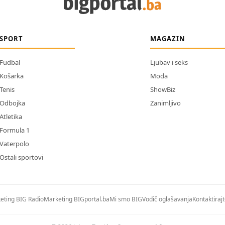
SPORT
MAGAZIN
Fudbal
Ljubav i seks
Košarka
Moda
Tenis
ShowBiz
Odbojka
Zanimljivo
Atletika
Formula 1
Vaterpolo
Ostali sportovi
eting BIG Radio
Marketing BIGportal.ba
Mi smo BIG
Vodič oglašavanja
Kontaktiraj