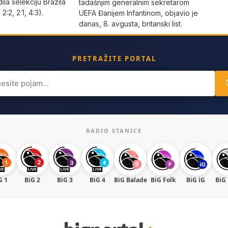
dila selekciju Brazila
tadašnjim generalnim sekretarom
 2:2, 2:1, 4:3).
UEFA Đanijem Infantinom, objavio je
danas, 8. avgusta, britanski list.
PRETRAŽITE PORTAL
ch
RADIO STANICE
G 1
BiG 2
BiG 3
BiG 4
BiG Balade
BiG Folk
BiG iG
BiG