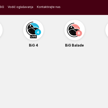
BiG
Vodič oglašavanja
Kontaktirajte nas
BiG 4
BiG Balade