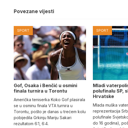
Povezane vijesti
SPORT
SPORT
Gof, Osaka i Benčić u osmini
Mladi vaterpolis
finala turnira u Torontu
polufinalu SP, s
Hrvatske
Američka teniserka Koko Gof plasirala
Mlada muška vate
se u osminu finala VTA turnira u
reprezentacija Srbi
Torontu, pošto je danas u trećem kolu
polufinale Svjetsk
pobijedila Grkinju Mariju Sakari
do 16 godina), po
rezultatom 6:1, 6:4.