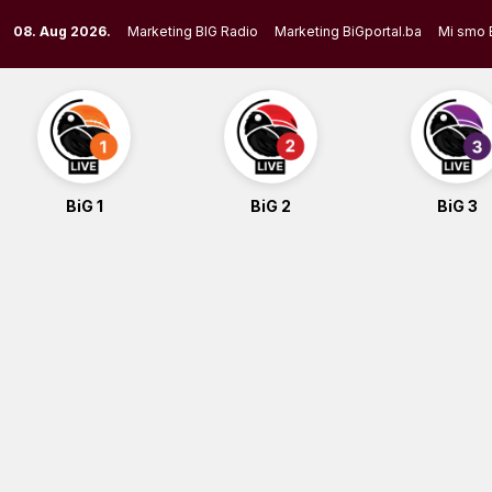
Skip
08. Aug 2026.
Marketing BIG Radio
Marketing BiGportal.ba
Mi smo 
to
content
BiG 1
BiG 2
BiG 3