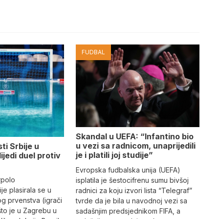
FUDBAL
Skandal u UEFA: “Infantino bio
u vezi sa radnicom, unaprijedili
ti Srbije u
je i platili joj studije”
lijedi duel protiv
Evropska fudbalska unija (UEFA)
rpolo
isplatila je šestocifrenu sumu bivšoj
je plasirala se u
radnici za koju izvori lista “Telegraf”
og prvenstva (igrači
tvrde da je bila u navodnoj vezi sa
što je u Zagrebu u
sadašnjim predsjednikom FIFA, a