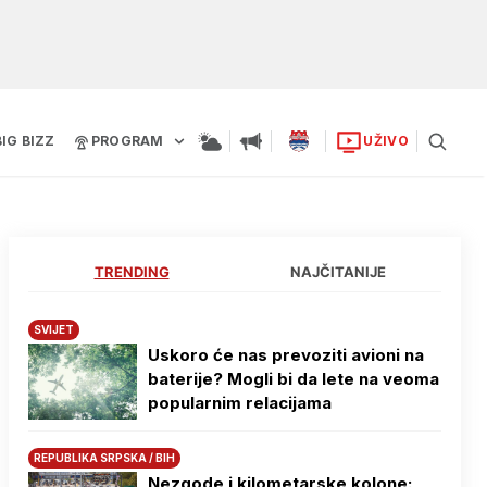
BIG BIZZ
PROGRAM
UŽIVO
TRENDING
NAJČITANIJE
SVIJET
Uskoro će nas prevoziti avioni na
baterije? Mogli bi da lete na veoma
popularnim relacijama
REPUBLIKA SRPSKA / BIH
Nezgode i kilometarske kolone: