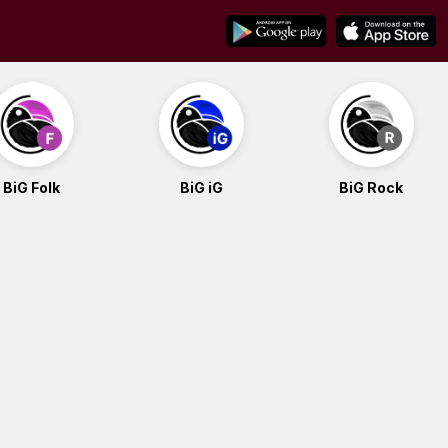
BiG Folk
BiG iG
BiG Rock