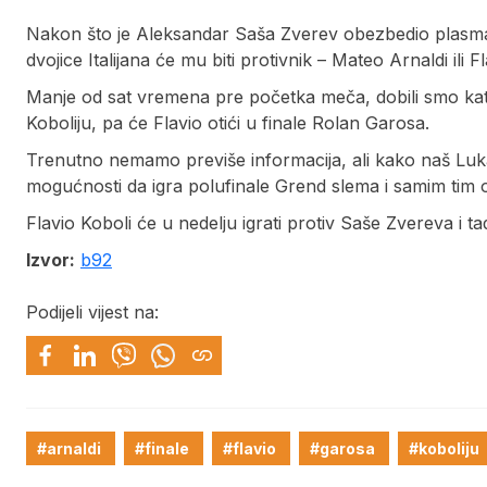
Nakon što je Aleksandar Saša Zverev obezbedio plasman 
dvojice Italijana će mu biti protivnik – Mateo Arnaldi ili F
Manje od sat vremena pre početka meča, dobili smo kat
Koboliju, pa će Flavio otići u finale Rolan Garosa.
Trenutno nemamo previše informacija, ali kako naš Luka N
mogućnosti da igra polufinale Grend slema i samim tim o
Flavio Koboli će u nedelju igrati protiv Saše Zvereva 
Izvor:
b92
Podijeli vijest na:
#arnaldi
#finale
#flavio
#garosa
#koboliju