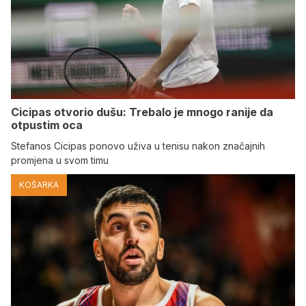
Cicipas otvorio dušu: Trebalo je mnogo ranije da
otpustim oca
Stefanos Cicipas ponovo uživa u tenisu nakon značajnih
promjena u svom timu
KOŠARKA