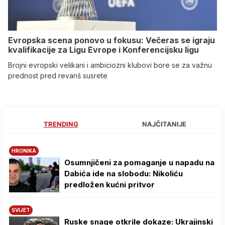
Evropska scena ponovo u fokusu: Večeras se igraju
kvalifikacije za Ligu Evrope i Konferencijsku ligu
Brojni evropski velikani i ambiciozni klubovi bore se za važnu
prednost pred revanš susrete
TRENDING
NAJČITANIJE
HRONIKA
Osumnjičeni za pomaganje u napadu na
Dabića ide na slobodu: Nikoliću
predložen kućni pritvor
SVIJET
Ruske snage otkrile dokaze: Ukrajinski