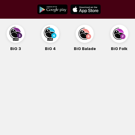
Skip
to
content
BiG 3
BiG 4
BiG Balade
BiG Folk