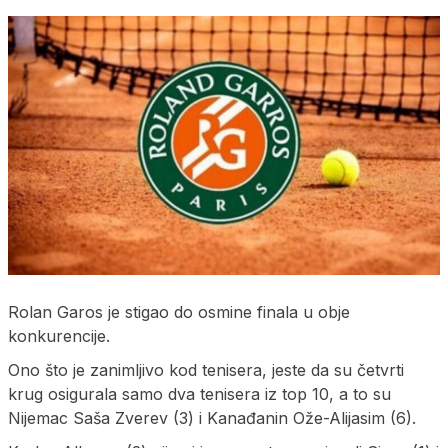
Rolan Garos je stigao do osmine finala u obje
konkurencije.
Ono što je zanimljivo kod tenisera, jeste da su četvrti
krug osigurala samo dva tenisera iz top 10, a to su
Nijemac Saša Zverev (3) i Kanađanin Ože-Alijasim (6).