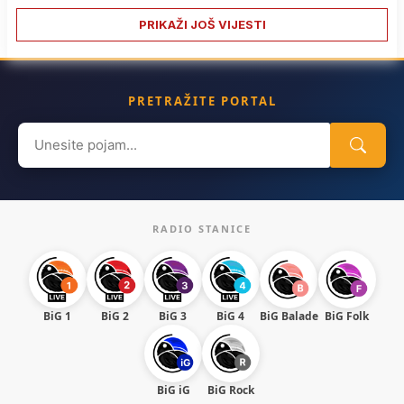
PRIKAŽI JOŠ VIJESTI
PRETRAŽITE PORTAL
Search
for:
RADIO STANICE
BiG 1
BiG 2
BiG 3
BiG 4
BiG Balade
BiG Folk
BiG iG
BiG Rock