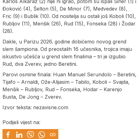
Karlos Alkaraz (2) nije ni igrao, potom su ispali Siner (1) i
Đoković (4), Šelton (5), De Minor (7), Medvedev (8),
Fric (9) i Bublik (10). Od nositelja su ostali još Koboli (10),
Rubljov (11), Menšik (26), Rud (15), Fonseka (28) i Žodar
(28).
Dakle, u Parizu 2026. godine dobićemo novog grend
slem šampiona. Od preostalih 16 učesnika, trojica imaju
iskustvo učešća u grend slem finalima – tri je izgubio
Rud, dva Zverev, jedno Beretini.
Parovi osmine finala: Huan Manuel Serundolo – Beretini,
Tijafo – Arnaldi, Ože-Alijasim – Tabilo, Koboli – Svajda,
Menšik – Rubljov, Rud – Fonseka, Hodar – Karenjo
Busta, De Jong – Zverev.
Izvor teksta: nezavisne.com
Podijeli vijest na: