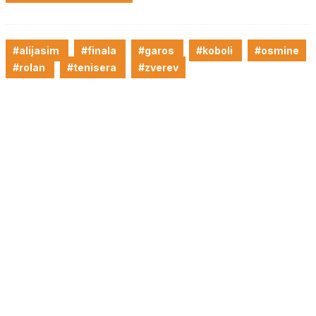
#alijasim
#finala
#garos
#koboli
#osmine
#rolan
#tenisera
#zverev