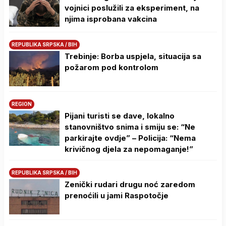
vojnici poslužili za eksperiment, na
njima isprobana vakcina
REPUBLIKA SRPSKA / BIH
Trebinje: Borba uspjela, situacija sa
požarom pod kontrolom
REGION
Pijani turisti se dave, lokalno
stanovništvo snima i smiju se: “Ne
parkirajte ovdje” – Policija: “Nema
krivičnog djela za nepomaganje!”
REPUBLIKA SRPSKA / BIH
Zenički rudari drugu noć zaredom
prenoćili u jami Raspotočje