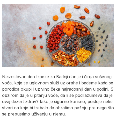
Neizostavan deo trpeze za Badnji dan je i činija sušenog
voća, koje se uglavnom služi uz orahe i bademe kada se
porodica okupi i uz vino čeka najradosniji dan u godini. S
obzirom da je u pitanju voće, da li se podrazumeva da je
ovaj dezert zdrav? Iako je sigurno korisno, postoje neke
stvari na koje bi trebalo da obratimo pažnju pre nego što
se prepustimo uživanju u njemu.