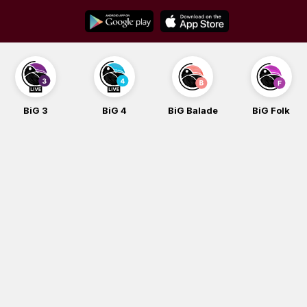
Skip
to
content
BiG 3
BiG 4
BiG Balade
BiG Folk