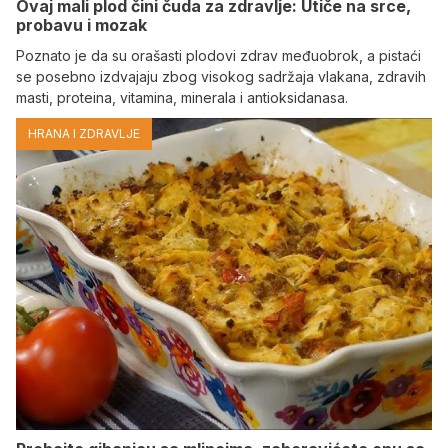
Ovaj mali plod čini čuda za zdravlje: Utiče na srce,
probavu i mozak
Poznato je da su orašasti plodovi zdrav međuobrok, a pistaći
se posebno izdvajaju zbog visokog sadržaja vlakana, zdravih
masti, proteina, vitamina, minerala i antioksidanasa.
HRANA I ZDRAVLJE