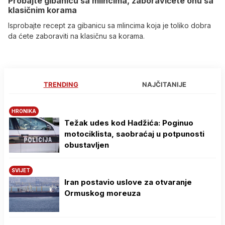
Probajte gibanicu sa mlincima, zaboravićete onu sa
klasičnim korama
Isprobajte recept za gibanicu sa mlincima koja je toliko dobra
da ćete zaboraviti na klasičnu sa korama.
TRENDING
NAJČITANIJE
HRONIKA
Težak udes kod Hadžića: Poginuo
motociklista, saobraćaj u potpunosti
obustavljen
SVIJET
Iran postavio uslove za otvaranje
Ormuskog moreuza