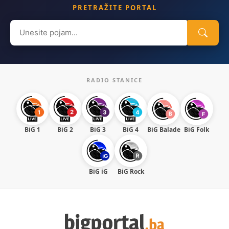
PRETRAŽITE PORTAL
Search
for:
RADIO STANICE
BiG 1
BiG 2
BiG 3
BiG 4
BiG Balade
BiG Folk
BiG iG
BiG Rock