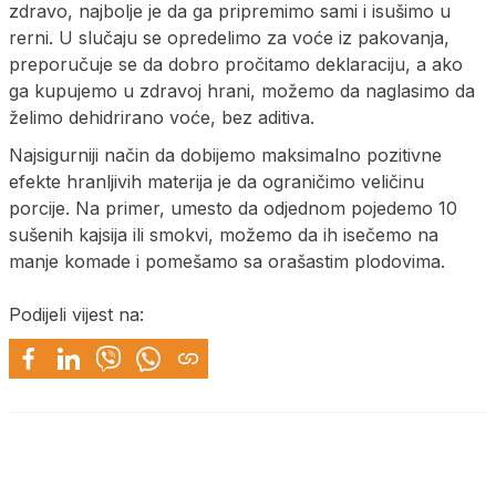
zdravo, najbolje je da ga pripremimo sami i isušimo u
rerni. U slučaju se opredelimo za voće iz pakovanja,
preporučuje se da dobro pročitamo deklaraciju, a ako
ga kupujemo u zdravoj hrani, možemo da naglasimo da
želimo dehidrirano voće, bez aditiva.
Najsigurniji način da dobijemo maksimalno pozitivne
efekte hranljivih materija je da ograničimo veličinu
porcije. Na primer, umesto da odjednom pojedemo 10
sušenih kajsija ili smokvi, možemo da ih isečemo na
manje komade i pomešamo sa orašastim plodovima.
Podijeli vijest na: