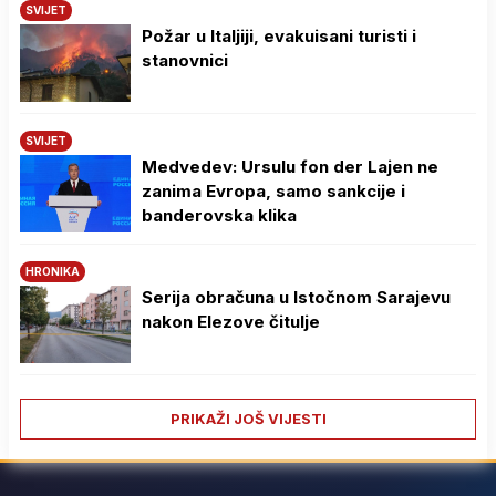
SVIJET
Požar u Italjiji, evakuisani turisti i
stanovnici
SVIJET
Medvedev: Ursulu fon der Lajen ne
zanima Evropa, samo sankcije i
banderovska klika
HRONIKA
Serija obračuna u Istočnom Sarajevu
nakon Elezove čitulje
PRIKAŽI JOŠ VIJESTI