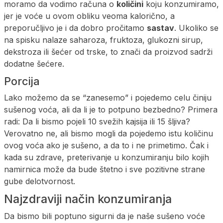
moramo da vodimo računa o
količini
koju konzumiramo,
jer je voće u ovom obliku veoma kalorično, a
preporučljivo je i da dobro pročitamo
sastav
. Ukoliko se
na spisku nalaze saharoza, fruktoza, glukozni sirup,
dekstroza ili šećer od trske, to znači da proizvod sadrži
dodatne šećere.
Porcija
Lako možemo da se “zanesemo” i pojedemo celu činiju
sušenog voća, ali da li je to potpuno bezbedno? Primera
radi: Da li bismo pojeli 10 svežih kajsija ili 15 šljiva?
Verovatno ne, ali bismo mogli da pojedemo istu količinu
ovog voća ako je sušeno, a da to i ne primetimo. Čak i
kada su zdrave, preterivanje u konzumiranju bilo kojih
namirnica može da bude štetno i sve pozitivne strane
gube delotvornost.
Najzdraviji način konzumiranja
Da bismo bili poptuno sigurni da je naše sušeno voće