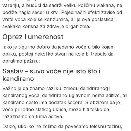
varenju, a budući da sadrži veliku količinu vlakana, ne
podiže naglo šećer u krvi. Pojedinačni efekti zavise od
vrste voća koje se konzumira, ali je ova poslastica
svakako korisna za zdravlje organizma.
Oprez i umerenost
Iako je sigurno dobro da jedemo voće u bilo kojem
obliku, postoji nekoliko stvari na koje bi trebalo da
obratimo pažnju:
Sastav – suvo voće nije isto što i
kandirano
Važno je da znamo razliku između dehidriranog i
kandiranog voća: dehidrirano uglavnom nema aditive, ali
kandirano često ima dodatak šećera. S obzirom da je
voće prirodno slatkog ukusa, može biti teško da
razaznamo da li ima aditiva.
Dakle, ukoliko ne želimo da povećamo telesnu težinu,