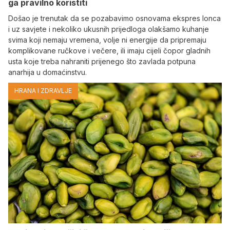
ga pravilno koristiti
Došao je trenutak da se pozabavimo osnovama ekspres lonca
i uz savjete i nekoliko ukusnih prijedloga olakšamo kuhanje
svima koji nemaju vremena, volje ni energije da pripremaju
komplikovane ručkove i večere, ili imaju cijeli čopor gladnih
usta koje treba nahraniti prijenego što zavlada potpuna
anarhija u domaćinstvu.
HRANA I ZDRAVLJE