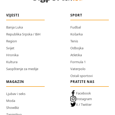
VIJESTI
SPORT
Banja Luka
Fudbal
Republika Srpska / BiH
Košarka
Region
Tenis
Svijet
Odbojka
Hronika
Atletika
Kultura
Formula 1
Saopštenje za medije
Vaterpolo
Ostali sportovi
MAGAZIN
PRATITE NAS
Facebook
Ljubav i seks
Instagram
Moda
X / Twitter
ShowBiz
Zanimljivo