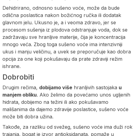
Dehidrirano, odnosno sušeno voće, može da bude
odlična poslastica nakon božićnog ručka ili dodatak
glavnom jelu. Ukusno je, a i veoma zdravo, jer se
procesom sušenja iz plodova odstranjuje voda, dok se
zadržavaju sve hranljive materije, čija je koncentracija
mnogo veća. Zbog toga sušeno voće ima intenzivniji
ukus i manju veličinu, a uvek se preporučuje kao dobra
opcija za one koji pokušavaju da prate zdraviji režim
ishrane.
Dobrobiti
Drugim rečima,
dobijamo više
hranljivih sastojaka
u
manjem obliku
. Ako želimo da povećamo unos ugljenih
hidrata, dobijemo na težini ili ako pokušavamo
mališanima da dajemo zdravije poslastice, sušeno voće
može biti dobra užina.
Takođe, za razliku od svežeg, sušeno voće ima duži rok
trajanja, bogat je izvor antioksidanata, pomaže u