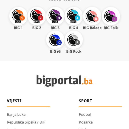
BiG 1
BiG 2
BiG 3
BiG 4
BiG Balade
BiG Folk
BiG iG
BiG Rock
VIJESTI
SPORT
Banja Luka
Fudbal
Republika Srpska / BiH
Košarka