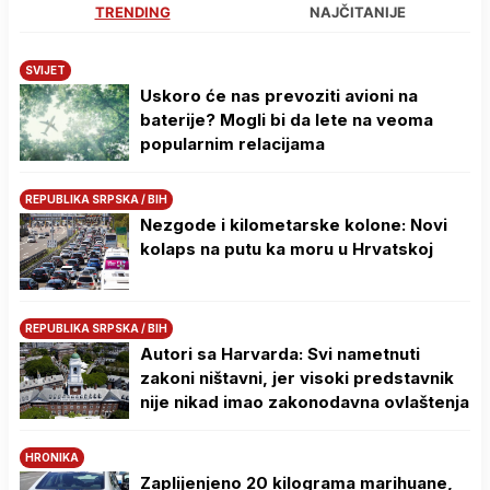
TRENDING
NAJČITANIJE
SVIJET
Uskoro će nas prevoziti avioni na
baterije? Mogli bi da lete na veoma
popularnim relacijama
REPUBLIKA SRPSKA / BIH
Nezgode i kilometarske kolone: Novi
kolaps na putu ka moru u Hrvatskoj
REPUBLIKA SRPSKA / BIH
Autori sa Harvarda: Svi nametnuti
zakoni ništavni, jer visoki predstavnik
nije nikad imao zakonodavna ovlaštenja
HRONIKA
Zaplijenjeno 20 kilograma marihuane,