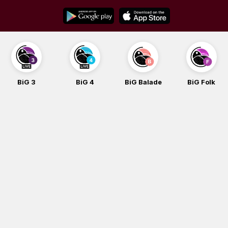
Skip
to
content
BiG 3
BiG 4
BiG Balade
BiG Folk