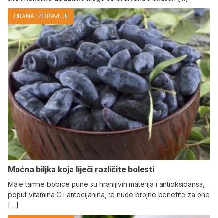
HRANA I ZDRAVLJE
Moćna biljka koja liječi različite bolesti
Male tamne bobice pune su hranljivih materija i antioksidansa,
poput vitamina C i antocijanina, te nude brojne benefite za one
[…]