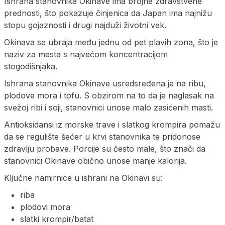
Ishrana stanovnika Okinave ima brojne zdravstvene
prednosti, što pokazuje činjenica da Japan ima najnižu
stopu gojaznosti i drugi najduži životni vek.
Okinava se ubraja među jednu od pet plavih zona, što je
naziv za mesta s najvećom koncentracijom
stogodišnjaka.
Ishrana stanovnika Okinave usredsređena je na ribu,
plodove mora i tofu. S obzirom na to da je naglasak na
svežoj ribi i soji, stanovnici unose malo zasićenih masti.
Antioksidansi iz morske trave i slatkog krompira pomažu
da se regulište šećer u krvi stanovnika te pridonose
zdravlju probave. Porcije su često male, što znači da
stanovnici Okinave obično unose manje kalorija.
Ključne namirnice u ishrani na Okinavi su:
riba
plodovi mora
slatki krompir/batat