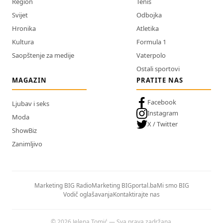
Region
Tenis
Svijet
Odbojka
Hronika
Atletika
Kultura
Formula 1
Saopštenje za medije
Vaterpolo
Ostali sportovi
MAGAZIN
PRATITE NAS
Facebook
Ljubav i seks
Instagram
Moda
X / Twitter
ShowBiz
Zanimljivo
Marketing BIG Radio
Marketing BIGportal.ba
Mi smo BIG
Vodič oglašavanja
Kontaktirajte nas
© 2026 Jelena Tomić — Sva prava zadržana.