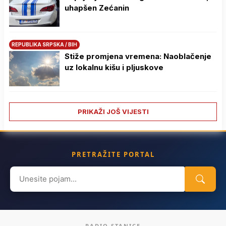
uhapšen Zećanin
REPUBLIKA SRPSKA / BIH
Stiže promjena vremena: Naoblačenje
uz lokalnu kišu i pljuskove
PRIKAŽI JOŠ VIJESTI
PRETRAŽITE PORTAL
Search
for:
RADIO STANICE