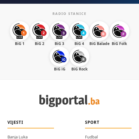
RADIO STANICE
BiG 1
BiG 2
BiG 3
BiG 4
BiG Balade
BiG Folk
BiG iG
BiG Rock
VIJESTI
SPORT
Banja Luka
Fudbal