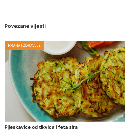
Povezane vijesti
HRANA I ZDRAVLJE
Pljeskavice od tikvica i feta sira