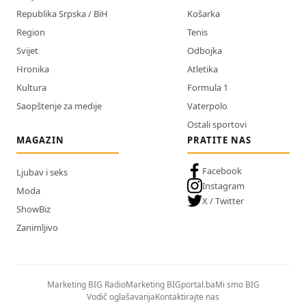
Republika Srpska / BiH
Košarka
Region
Tenis
Svijet
Odbojka
Hronika
Atletika
Kultura
Formula 1
Saopštenje za medije
Vaterpolo
Ostali sportovi
MAGAZIN
PRATITE NAS
Facebook
Ljubav i seks
Instagram
Moda
X / Twitter
ShowBiz
Zanimljivo
Marketing BIG Radio
Marketing BIGportal.ba
Mi smo BIG
Vodič oglašavanja
Kontaktirajte nas