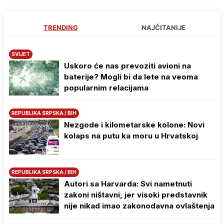
TRENDING
NAJČITANIJE
SVIJET
Uskoro će nas prevoziti avioni na
baterije? Mogli bi da lete na veoma
popularnim relacijama
REPUBLIKA SRPSKA / BIH
Nezgode i kilometarske kolone: Novi
kolaps na putu ka moru u Hrvatskoj
REPUBLIKA SRPSKA / BIH
Autori sa Harvarda: Svi nametnuti
zakoni ništavni, jer visoki predstavnik
nije nikad imao zakonodavna ovlaštenja