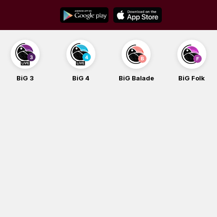
Skip
to
content
BiG 3
BiG 4
BiG Balade
BiG Folk