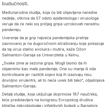
budućnosti.
Međunarodna studija, koja će biti objavljena naredne
nedelje, otkriva da 57 odsto epidemiologa i virusologa
veruje da će neki soj pričjeg gripa uzrokovati narednu
pandemiju.
Uverenje da je grip najveća pandemijska pretnja
zasnovano je na dugoročnom istraživanju koje pokazuje
da taj virus stalno evoluira i mutira, kaže Džon
Salmanton-Garsija sa Univerziteta u Kelnu.
„Svake zime je sezona gripa. Mogli bismo da ih
objasnimo kao male pandemije. One su manje ili više
kontrolisane jer različiti sojevi koji ih izazivaju nisu
dovoljno virulentni, ali to neće uvek biti tako“, objašnjava
Salmanton-Garsija.
Detalji studije, koja uključuje doprinose 187 naučnika,
biće predstavljeni na kongresu Evropskog društva
kliničke mikrobiologije i infektivnih bolesti u Barseloni