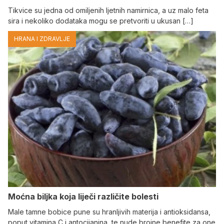
Tikvice su jedna od omiljenih ljetnih namirnica, a uz malo feta
sira i nekoliko dodataka mogu se pretvoriti u ukusan […]
HRANA I ZDRAVLJE
Moćna biljka koja liječi različite bolesti
Male tamne bobice pune su hranljivih materija i antioksidansa,
poput vitamina C i antocijanina, te nude brojne benefite za one