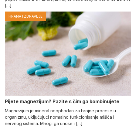
[…]
HRANA I ZDRAVLJE
Pijete magnezijum? Pazite s čim ga kombinujete
Magnezijum je mineral neophodan za brojne procese u
organizmu, uključujući normalno funkcionisanje mišića i
nervnog sistema. Mnogi ga unose i […]