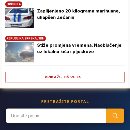
HRONIKA
Zaplijenjeno 20 kilograma marihuane,
uhapšen Zećanin
REPUBLIKA SRPSKA / BIH
Stiže promjena vremena: Naoblačenje
uz lokalnu kišu i pljuskove
PRIKAŽI JOŠ VIJESTI
PRETRAŽITE PORTAL
Search
for: