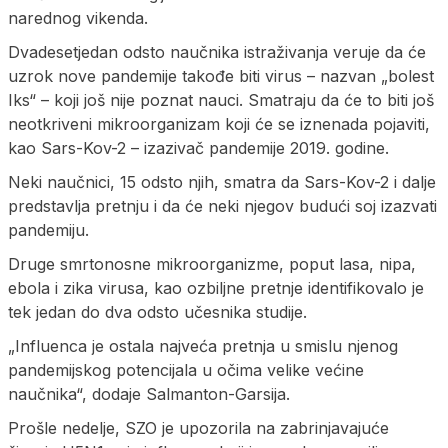
narednog vikenda.
Dvadesetjedan odsto naučnika istraživanja veruje da će
uzrok nove pandemije takođe biti virus – nazvan „bolest
Iks“ – koji još nije poznat nauci. Smatraju da će to biti još
neotkriveni mikroorganizam koji će se iznenada pojaviti,
kao Sars-Kov-2 – izazivač pandemije 2019. godine.
Neki naučnici, 15 odsto njih, smatra da Sars-Kov-2 i dalje
predstavlja pretnju i da će neki njegov budući soj izazvati
pandemiju.
Druge smrtonosne mikroorganizme, poput lasa, nipa,
ebola i zika virusa, kao ozbiljne pretnje identifikovalo je
tek jedan do dva odsto učesnika studije.
„Influenca je ostala najveća pretnja u smislu njenog
pandemijskog potencijala u očima velike većine
naučnika“, dodaje Salmanton-Garsija.
Prošle nedelje, SZO je upozorila na zabrinjavajuće