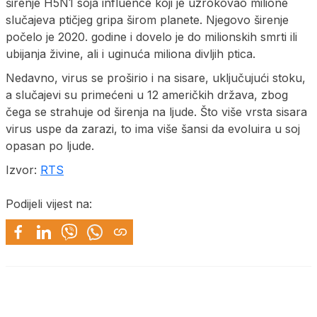
širenje H5N1 soja influence koji je uzrokovao milione
slučajeva ptičjeg gripa širom planete. Njegovo širenje
počelo je 2020. godine i dovelo je do milionskih smrti ili
ubijanja živine, ali i uginuća miliona divljih ptica.
Nedavno, virus se proširio i na sisare, uključujući stoku,
a slučajevi su primećeni u 12 američkih država, zbog
čega se strahuje od širenja na ljude. Što više vrsta sisara
virus uspe da zarazi, to ima više šansi da evoluira u soj
opasan po ljude.
Izvor:
RTS
Podijeli vijest na: