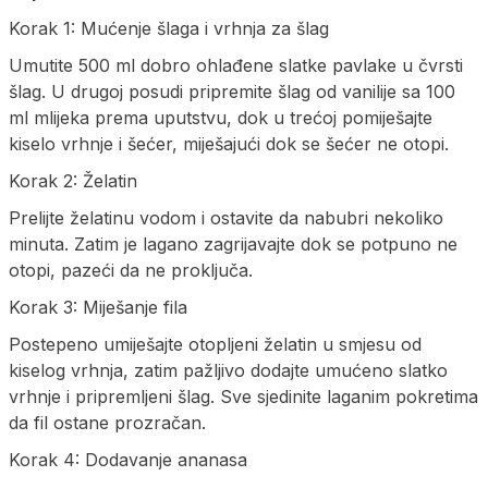
Korak 1: Mućenje šlaga i vrhnja za šlag
Umutite 500 ml dobro ohlađene slatke pavlake u čvrsti
šlag. U drugoj posudi pripremite šlag od vanilije sa 100
ml mlijeka prema uputstvu, dok u trećoj pomiješajte
kiselo vrhnje i šećer, miješajući dok se šećer ne otopi.
Korak 2: Želatin
Prelijte želatinu vodom i ostavite da nabubri nekoliko
minuta. Zatim je lagano zagrijavajte dok se potpuno ne
otopi, pazeći da ne proključa.
Korak 3: Miješanje fila
Postepeno umiješajte otopljeni želatin u smjesu od
kiselog vrhnja, zatim pažljivo dodajte umućeno slatko
vrhnje i pripremljeni šlag. Sve sjedinite laganim pokretima
da fil ostane prozračan.
Korak 4: Dodavanje ananasa