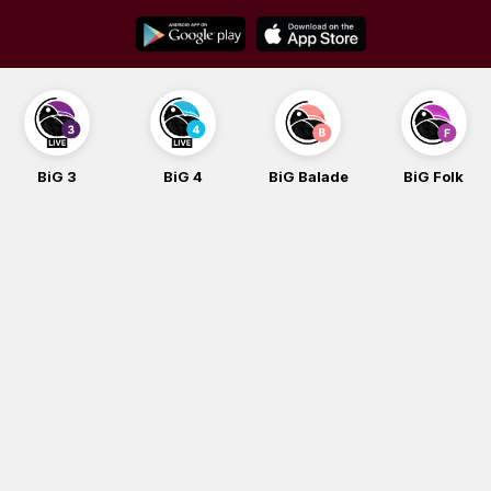
Skip
to
content
3
BiG 4
BiG Balade
BiG Folk
BiG