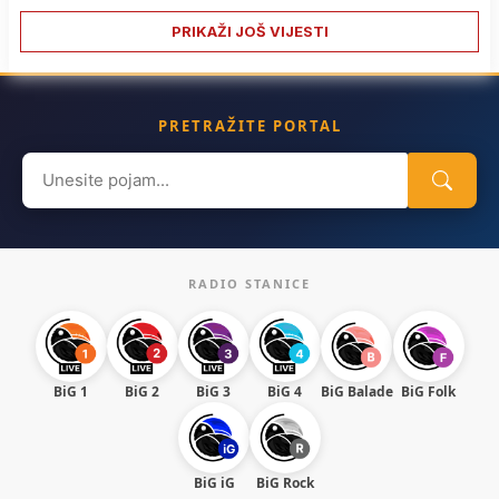
PRIKAŽI JOŠ VIJESTI
PRETRAŽITE PORTAL
Search
for:
RADIO STANICE
BiG 1
BiG 2
BiG 3
BiG 4
BiG Balade
BiG Folk
BiG iG
BiG Rock