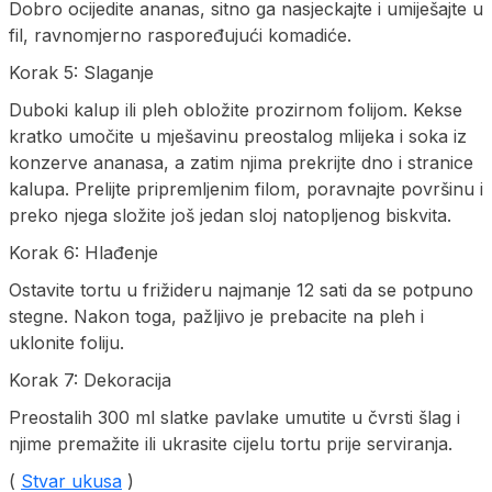
Dobro ocijedite ananas, sitno ga nasjeckajte i umiješajte u
fil, ravnomjerno raspoređujući komadiće.
Korak 5: Slaganje
Duboki kalup ili pleh obložite prozirnom folijom. Kekse
kratko umočite u mješavinu preostalog mlijeka i soka iz
konzerve ananasa, a zatim njima prekrijte dno i stranice
kalupa. Prelijte pripremljenim filom, poravnajte površinu i
preko njega složite još jedan sloj natopljenog biskvita.
Korak 6: Hlađenje
Ostavite tortu u frižideru najmanje 12 sati da se potpuno
stegne. Nakon toga, pažljivo je prebacite na pleh i
uklonite foliju.
Korak 7: Dekoracija
Preostalih 300 ml slatke pavlake umutite u čvrsti šlag i
njime premažite ili ukrasite cijelu tortu prije serviranja.
(
Stvar ukusa
)