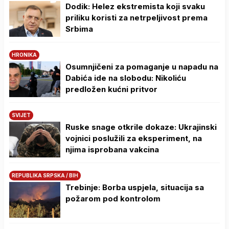
Dodik: Helez ekstremista koji svaku
priliku koristi za netrpeljivost prema
Srbima
HRONIKA
Osumnjičeni za pomaganje u napadu na
Dabića ide na slobodu: Nikoliću
predložen kućni pritvor
SVIJET
Ruske snage otkrile dokaze: Ukrajinski
vojnici poslužili za eksperiment, na
njima isprobana vakcina
REPUBLIKA SRPSKA / BIH
Trebinje: Borba uspjela, situacija sa
požarom pod kontrolom