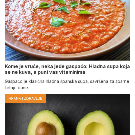
Kome je vruće, neka jede gaspaćo: Hladna supa koja
se ne kuva, a puni vas vitaminima
Gaspaćo je klasična hladna španska supa, savršena za sparne
ljetnje dane
HRANA I ZDRAVLJE