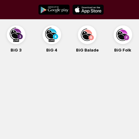
Skip
to
content
BiG 3
BiG 4
BiG Balade
BiG Folk