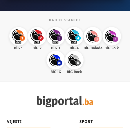
RADIO STANICE
BiG 1
BiG 2
BiG 3
BiG 4
BiG Balade
BiG Folk
BiG iG
BiG Rock
VIJESTI
SPORT