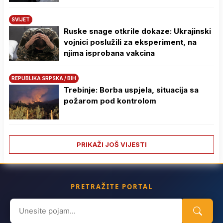
SVIJET
Ruske snage otkrile dokaze: Ukrajinski
vojnici poslužili za eksperiment, na
njima isprobana vakcina
REPUBLIKA SRPSKA / BIH
Trebinje: Borba uspjela, situacija sa
požarom pod kontrolom
PRIKAŽI JOŠ VIJESTI
PRETRAŽITE PORTAL
Search
for: