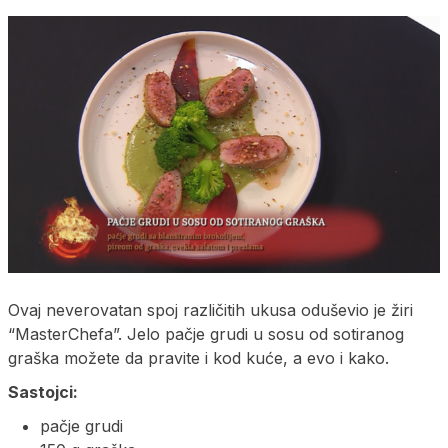
Ovaj neverovatan spoj različitih ukusa oduševio je žiri
“MasterChefa”. Jelo pačje grudi u sosu od sotiranog
graška možete da pravite i kod kuće, a evo i kako.
Sastojci:
pačje grudi