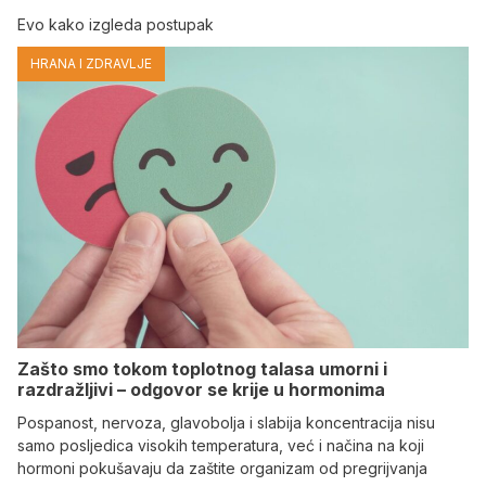
Evo kako izgleda postupak
HRANA I ZDRAVLJE
Zašto smo tokom toplotnog talasa umorni i
razdražljivi – odgovor se krije u hormonima
Pospanost, nervoza, glavobolja i slabija koncentracija nisu
samo posljedica visokih temperatura, već i načina na koji
hormoni pokušavaju da zaštite organizam od pregrijvanja