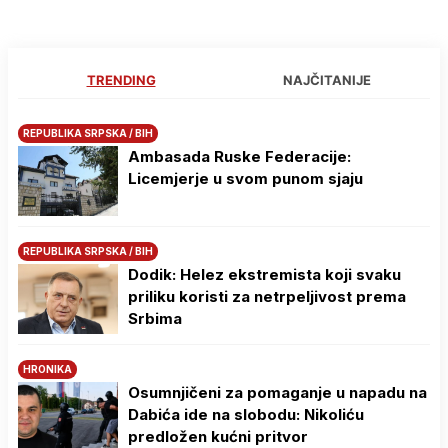
TRENDING
NAJČITANIJE
REPUBLIKA SRPSKA / BIH
Ambasada Ruske Federacije:
Licemjerje u svom punom sjaju
REPUBLIKA SRPSKA / BIH
Dodik: Helez ekstremista koji svaku
priliku koristi za netrpeljivost prema
Srbima
HRONIKA
Osumnjičeni za pomaganje u napadu na
Dabića ide na slobodu: Nikoliću
predložen kućni pritvor