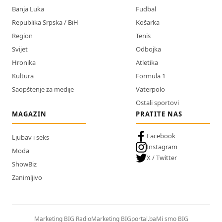
Banja Luka
Fudbal
Republika Srpska / BiH
Košarka
Region
Tenis
Svijet
Odbojka
Hronika
Atletika
Kultura
Formula 1
Saopštenje za medije
Vaterpolo
Ostali sportovi
MAGAZIN
PRATITE NAS
Facebook
Ljubav i seks
Instagram
Moda
X / Twitter
ShowBiz
Zanimljivo
Marketing BIG Radio
Marketing BIGportal.ba
Mi smo BIG