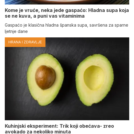
Kome je vruće, neka jede gaspaćo: Hladna supa koja
se ne kuva, a puni vas vitaminima
Gaspaćo je klasična hladna španska supa, savršena za sparne
ljetnje dane
HRANA I ZDRAVLJE
Kuhinjski eksperiment: Trik koji obećava- zreo
avokado za nekoliko minuta