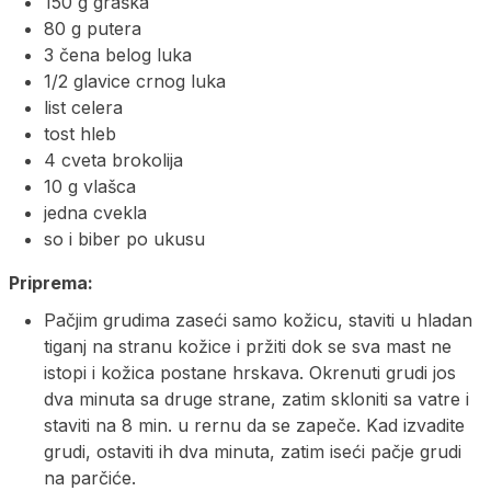
150 g graška
80 g putera
3 čena belog luka
1/2 glavice crnog luka
list celera
tost hleb
4 cveta brokolija
10 g vlašca
jedna cvekla
so i biber po ukusu
Priprema:
Pačjim grudima zaseći samo kožicu, staviti u hladan
tiganj na stranu kožice i pržiti dok se sva mast ne
istopi i kožica postane hrskava. Okrenuti grudi jos
dva minuta sa druge strane, zatim skloniti sa vatre i
staviti na 8 min. u rernu da se zapeče. Kad izvadite
grudi, ostaviti ih dva minuta, zatim iseći pačje grudi
na parčiće.