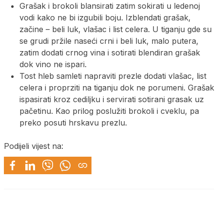
Grašak i brokoli blansirati zatim sokirati u ledenoj
vodi kako ne bi izgubili boju. Izblendati grašak,
začine – beli luk, vlašac i list celera. U tiganju gde su
se grudi pržile naseći crni i beli luk, malo putera,
zatim dodati crnog vina i sotirati blendiran grašak
dok vino ne ispari.
Tost hleb samleti napraviti prezle dodati vlašac, list
celera i proprziti na tiganju dok ne porumeni. Grašak
ispasirati kroz cediljku i servirati sotirani grasak uz
pačetinu. Kao prilog poslužiti brokoli i cveklu, pa
preko posuti hrskavu prezlu.
Podijeli vijest na: