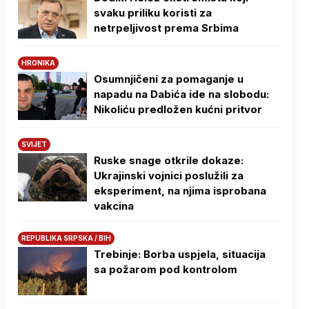
svaku priliku koristi za
netrpeljivost prema Srbima
HRONIKA
Osumnjičeni za pomaganje u
napadu na Dabića ide na slobodu:
Nikoliću predložen kućni pritvor
SVIJET
Ruske snage otkrile dokaze:
Ukrajinski vojnici poslužili za
eksperiment, na njima isprobana
vakcina
REPUBLIKA SRPSKA / BIH
Trebinje: Borba uspjela, situacija
sa požarom pod kontrolom