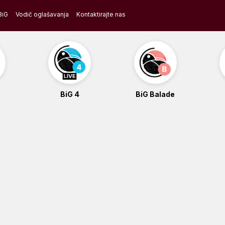
BiG
Vodič oglašavanja
Kontaktirajte nas
BiG 4
BiG Balade