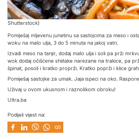
Shutterstock)
Pomiješaj mljevenu junetinu sa sastojcima za meso i osta
woku na malo ulja, 3 do 5 minuta na jakoj vatri.
Izvadi meso na tanjir, dodaj malo ulja i soli pa prži mrk
wok dodaj očišćene shiitake narezane na trakice, pa prži 
špinat, posoli i kratko proprži. Kratko poprži i klice grah
Pomiješaj sastojke za umak. Jaja ispeci na oko. Raspored
Uživaj u ovom ukusnom i raznolikom obroku!
Ultra.ba
Podijeli vijest na: