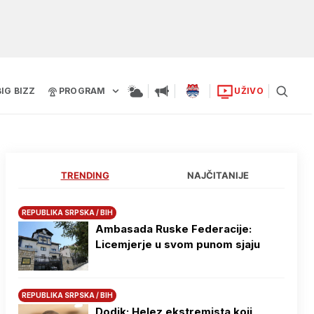
BIG BIZZ
PROGRAM
UŽIVO
TRENDING
NAJČITANIJE
REPUBLIKA SRPSKA / BIH
Ambasada Ruske Federacije:
Licemjerje u svom punom sjaju
REPUBLIKA SRPSKA / BIH
Dodik: Helez ekstremista koji