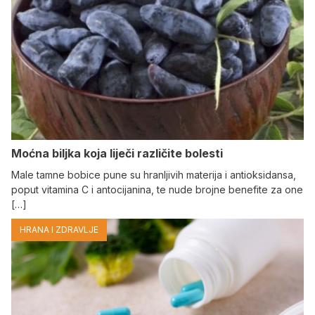
Moćna biljka koja liječi različite bolesti
Male tamne bobice pune su hranljivih materija i antioksidansa,
poput vitamina C i antocijanina, te nude brojne benefite za one
[…]
HRANA I ZDRAVLJE