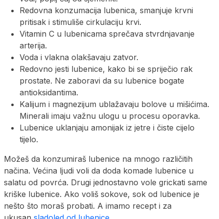
Redovna konzumacija lubenica, smanjuje krvni
pritisak i stimuliše cirkulaciju krvi.
Vitamin C u lubenicama sprečava stvrdnjavanje
arterija.
Voda i vlakna olakšavaju zatvor.
Redovno jesti lubenice, kako bi se spriječio rak
prostate. Ne zaboravi da su lubenice bogate
antioksidantima.
Kalijum i magnezijum ublažavaju bolove u mišićima.
Minerali imaju važnu ulogu u procesu oporavka.
Lubenice uklanjaju amonijak iz jetre i čiste cijelo
tijelo.
Možeš da konzumiraš lubenice na mnogo različitih
načina. Većina ljudi voli da doda komade lubenice u
salatu od povrća. Drugi jednostavno vole grickati same
kriške lubenice. Ako voliš sokove, sok od lubenice je
nešto što moraš probati. A imamo recept i za
ukusan
sladoled od lubenice
.