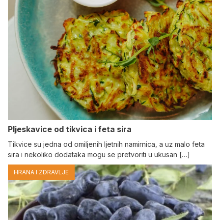
Pljeskavice od tikvica i feta sira
Tikvice su jedna od omiljenih ljetnih namirnica, a uz malo feta
sira i nekoliko dodataka mogu se pretvoriti u ukusan […]
HRANA I ZDRAVLJE