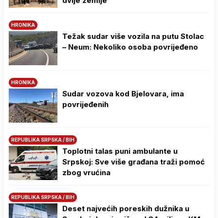
dvije zemlje
HRONIKA
Težak sudar više vozila na putu Stolac
– Neum: Nekoliko osoba povrijeđeno
HRONIKA
Sudar vozova kod Bjelovara, ima
povrijeđenih
REPUBLIKA SRPSKA / BIH
Toplotni talas puni ambulante u
Srpskoj: Sve više građana traži pomoć
zbog vrućina
REPUBLIKA SRPSKA / BIH
Deset najvećih poreskih dužnika u