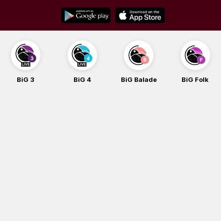
Skip
to
content
BiG 3
BiG 4
BiG Balade
BiG Folk