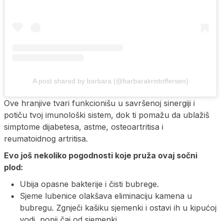
A post shared by barbara (@barbarakristoffersen)
Ove hranjive tvari funkcionišu u savršenoj sinergiji i
potiču tvoj imunološki sistem, dok ti pomažu da ublažiš
simptome dijabetesa, astme, osteoartritisa i
reumatoidnog artritisa.
Evo još nekoliko pogodnosti koje pruža ovaj sočni
plod:
Ubija opasne bakterije i čisti bubrege.
Sjeme lubenice olakšava eliminaciju kamena u
bubregu. Zgnječi kašiku sjemenki i ostavi ih u kipućoj
vodi, popij čaj od sjemenki.