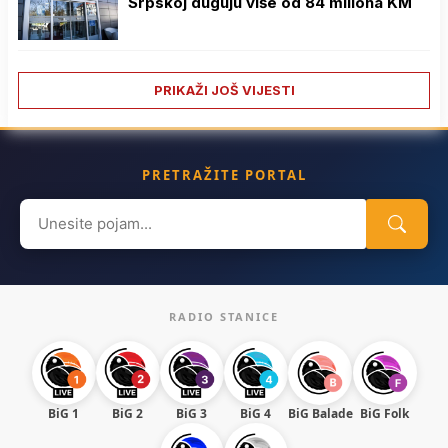
Srpskoj duguju više od 84 miliona KM
PRIKAŽI JOŠ VIJESTI
PRETRAŽITE PORTAL
Search
for:
RADIO STANICE
BiG 1
BiG 2
BiG 3
BiG 4
BiG Balade
BiG Folk