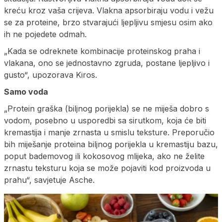
kreću kroz vaša crijeva. Vlakna apsorbiraju vodu i vežu
se za proteine, brzo stvarajući ljepljivu smjesu osim ako
ih ne pojedete odmah.
„Kada se odreknete kombinacije proteinskog praha i
vlakana, ono se jednostavno zgruda, postane ljepljivo i
gusto“, upozorava Kiros.
Samo voda
„Protein graška (biljnog porijekla) se ne miješa dobro s
vodom, posebno u usporedbi sa sirutkom, koja će biti
kremastija i manje zrnasta u smislu teksture. Preporučio
bih miješanje proteina biljnog porijekla u kremastiju bazu,
poput bademovog ili kokosovog mlijeka, ako ne želite
zrnastu teksturu koja se može pojaviti kod proizvoda u
prahu“, savjetuje Asche.