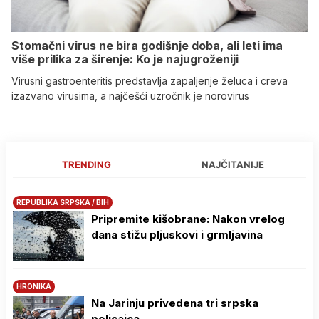
Stomačni virus ne bira godišnje doba, ali leti ima
više prilika za širenje: Ko je najugroženiji
Virusni gastroenteritis predstavlja zapaljenje želuca i creva
izazvano virusima, a najčešći uzročnik je norovirus
TRENDING
NAJČITANIJE
REPUBLIKA SRPSKA / BIH
Pripremite kišobrane: Nakon vrelog
dana stižu pljuskovi i grmljavina
HRONIKA
Na Јarinju privedena tri srpska
policajca