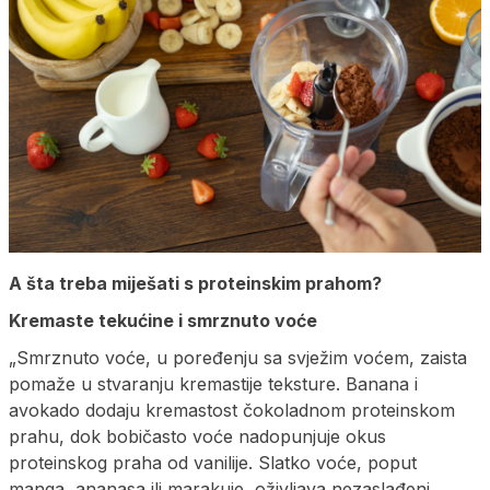
A šta treba miješati s proteinskim prahom?
Kremaste tekućine i smrznuto voće
„Smrznuto voće, u poređenju sa svježim voćem, zaista
pomaže u stvaranju kremastije teksture. Banana i
avokado dodaju kremastost čokoladnom proteinskom
prahu, dok bobičasto voće nadopunjuje okus
proteinskog praha od vanilije. Slatko voće, poput
manga, ananasa ili marakuje, oživljava nezaslađeni