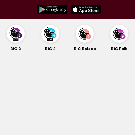
Skip
to
content
BiG 4
BiG Balade
BiG Folk
BiG iG