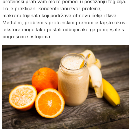
proteinski prah vam može pomoći u postizanju tog cilja.
To je praktičan, koncentrirani izvor proteina,
makronutrijenata koji podržava obnovu ćelija i tkiva.
Međutim, problem s proteinskim prahom je taj što okus i
tekstura mogu lako postati odbojni ako ga pomiješate s
pogrešnim sastojcima.