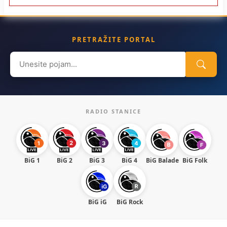
PRETRAŽITE PORTAL
Search
for:
RADIO STANICE
BiG 1
BiG 2
BiG 3
BiG 4
BiG Balade
BiG Folk
BiG iG
BiG Rock