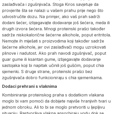
zaslađivača i zgušnjivača. Stoga Kiros savjetuje da
provjerite šta se nalazi u vašem prahu prije nego što
udvostručite dozu. Na primjer, ako vaš prah sadrži
dodani šećer, izbjegavajte dodavanje još šećera, meda ili
drugih izvora šećera. Mnogi proteinski prašci također
sadrže niskokalorične šećerne alkohole, poput eritritola.
Nemojte ih miješati s proizvodima koji također sadrže
šećerne alkohole, jer ovi zaslađivači mogu uzrokovati
plinove i nadutost. Ako prah navodi zgušnjivač, poput
guar gume ili ksantan gume, izbjegavajte dodavanje
sastojaka koji bi napitak učinili još gušćim, poput chia
sjemenki. S druge strane, proteinski prašci bez
zgušnjivača dobro funkcioniraju s chia sjemenkama.
Dodaci prehrani s vlaknima
Kombiniranje proteinskog praha s dodatkom vlakana
moglo bi vam pomoći da dobijete najviše hranjivih tvari u
jednom obroku. Ali to bi se moglo pretvoriti u ljepljivu
situaciju. Rastvorljiva vlakna apsorbiraju vodu dok se