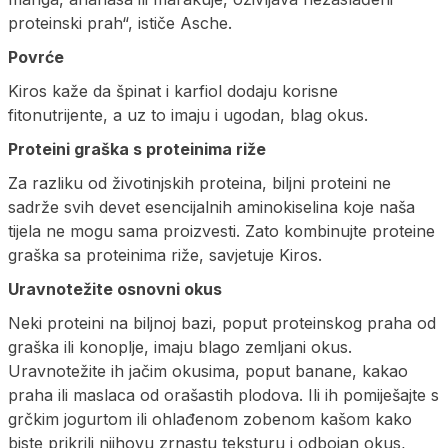
proteinski prah“, ističe Asche.
Povrće
Kiros kaže da špinat i karfiol dodaju korisne
fitonutrijente, a uz to imaju i ugodan, blag okus.
Proteini graška s proteinima riže
Za razliku od životinjskih proteina, biljni proteini ne
sadrže svih devet esencijalnih aminokiselina koje naša
tijela ne mogu sama proizvesti. Zato kombinujte proteine ​​
graška sa proteinima riže, savjetuje Kiros.
Uravnotežite osnovni okus
Neki proteini na biljnoj bazi, poput proteinskog praha od
graška ili konoplje, imaju blago zemljani okus.
Uravnotežite ih jačim okusima, poput banane, kakao
praha ili maslaca od orašastih plodova. Ili ih pomiješajte s
grčkim jogurtom ili ohlađenom zobenom kašom kako
biste prikrili njihovu zrnastu teksturu i odbojan okus,