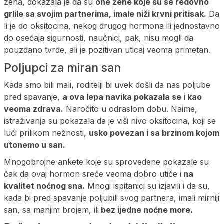
žena, dokazala je da su
one žene koje su se redovno
grlile sa svojim partnerima, imale niži krvni pritisak.
Da
li je do oksitocina, nekog drugog hormona ili jednostavno
do osećaja sigurnosti, naučnici, pak, nisu mogli da
pouzdano tvrde, ali je pozitivan uticaj veoma primetan.
Poljupci za miran san
Kada smo bili mali, roditelji bi uvek došli da nas poljube
pred spavanje,
a ova lepa navika pokazala se i kao
veoma zdrava.
Naročito u odraslom dobu. Naime,
istraživanja su pokazala da je viši nivo oksitocina, koji se
luči prilikom nežnosti,
usko povezan i sa brzinom kojom
utonemo u san.
Mnogobrojne ankete koje su sprovedene pokazale su
čak da ovaj hormon sreće veoma dobro utiče i
na
kvalitet noćnog sna.
Mnogi ispitanici su izjavili i da su,
kada bi pred spavanje poljubili svog partnera, imali mirniji
san, sa manjim brojem, ili
bez ijedne noćne more.