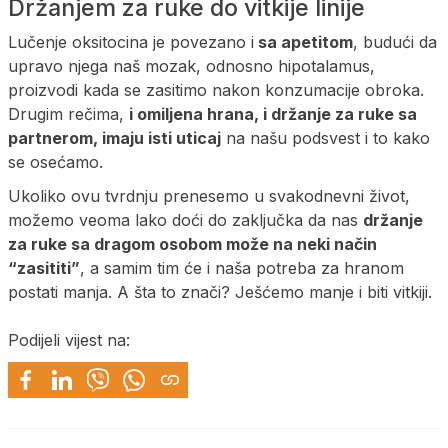
Držanjem za ruke do vitkije linije
Lučenje oksitocina je povezano i
sa apetitom
, budući da
upravo njega naš mozak, odnosno hipotalamus,
proizvodi kada se zasitimo nakon konzumacije obroka.
Drugim rečima,
i omiljena hrana, i držanje za ruke sa
partnerom, imaju isti uticaj
na našu podsvest i to kako
se osećamo.
Ukoliko ovu tvrdnju prenesemo u svakodnevni život,
možemo veoma lako doći do zaključka da nas
držanje
za ruke sa dragom osobom može na neki način
“zasititi”
, a samim tim će i naša potreba za hranom
postati manja. A šta to znači? Ješćemo manje i biti vitkiji.
Podijeli vijest na: