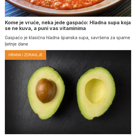
Kome je vruće, neka jede gaspaćo: Hladna supa koja
se ne kuva, a puni vas vitaminima
Gaspaćo je klasična hladna španska supa, savršena za sparne
ljetnje dane
HRANA I ZDRAVLJE