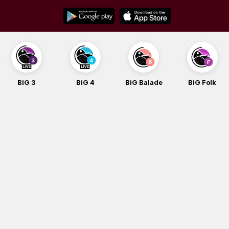
Skip
to
content
BiG 3
BiG 4
BiG Balade
BiG Folk