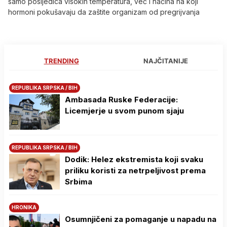
samo posljedica visokih temperatura, već i načina na koji
hormoni pokušavaju da zaštite organizam od pregrijvanja
TRENDING
NAJČITANIJE
REPUBLIKA SRPSKA / BIH
Ambasada Ruske Federacije:
Licemjerje u svom punom sjaju
REPUBLIKA SRPSKA / BIH
Dodik: Helez ekstremista koji svaku
priliku koristi za netrpeljivost prema
Srbima
HRONIKA
Osumnjičeni za pomaganje u napadu na