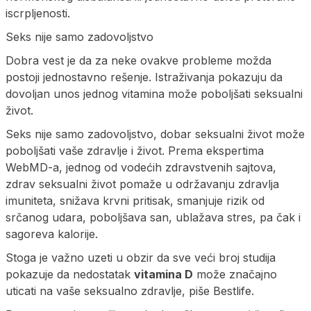
iscrpljenosti.
Seks nije samo zadovoljstvo
Dobra vest je da za neke ovakve probleme možda
postoji jednostavno rešenje. Istraživanja pokazuju da
dovoljan unos jednog vitamina može poboljšati seksualni
život.
Seks nije samo zadovoljstvo, dobar seksualni život može
poboljšati vaše zdravlje i život. Prema ekspertima
WebMD-a, jednog od vodećih zdravstvenih sajtova,
zdrav seksualni život pomaže u održavanju zdravlja
imuniteta, snižava krvni pritisak, smanjuje rizik od
srčanog udara, poboljšava san, ublažava stres, pa čak i
sagoreva kalorije.
Stoga je važno uzeti u obzir da sve veći broj studija
pokazuje da nedostatak
vitamina D
može značajno
uticati na vaše seksualno zdravlje, piše Bestlife.