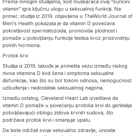
Prema mnogim studijama, kod muškaraca ovaj “sunčev
vitamin” igra ključnu ulogu u seksualnoj funkciji. Na
primer, studija iz 2019. objavljena u TheWorld Journal of
Men's Health pokazala je da vitamin D povećava
pokretljivost spermatozoida, promoviše plodnost i
pomaže u poboljšanju funkcije testisa kroz proizvodnju
polnih hormona.
Protok krvi
Studija iz 2019. takođe je primetila vezu između niskog
nivoa vitamina D kod žena i simptoma seksualne
disfunkcije, kao što su bol tokom odnosa, nemogućnost
uzbuđenja i nedostatak seksualnog nagona.
Između ostalog, Cleveland Heart Lab izveštava da
vitamin D pomaže u povećanju protoka krvi do genitalija
poboljšavajući oblogu zidova krvnih sudova, što
podržava protok krvi i smanjuje upalu.
Da biste održali svoje seksualno zdravlje, unosite