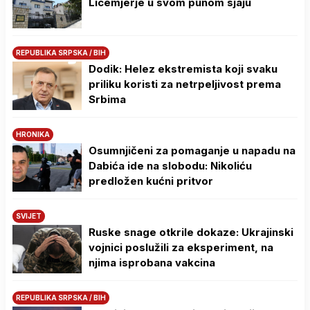
Licemjerje u svom punom sjaju
REPUBLIKA SRPSKA / BIH
Dodik: Helez ekstremista koji svaku
priliku koristi za netrpeljivost prema
Srbima
HRONIKA
Osumnjičeni za pomaganje u napadu na
Dabića ide na slobodu: Nikoliću
predložen kućni pritvor
SVIJET
Ruske snage otkrile dokaze: Ukrajinski
vojnici poslužili za eksperiment, na
njima isprobana vakcina
REPUBLIKA SRPSKA / BIH