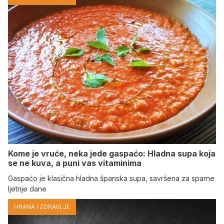
Kome je vruće, neka jede gaspaćo: Hladna supa koja
se ne kuva, a puni vas vitaminima
Gaspaćo je klasična hladna španska supa, savršena za sparne
ljetnje dane
HRANA I ZDRAVLJE