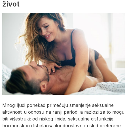
život
Mnogi ljudi ponekad primećuju smanjenje seksualne
aktivnosti u odnosu na raniji period, a razlozi za to mogu
biti višestruki: od niskog libida, seksualne disfunkcije,
hormonskog disbalansa ili jednostavno usled preterane