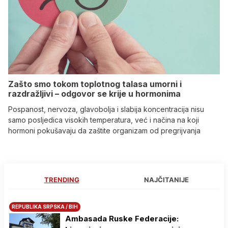
Zašto smo tokom toplotnog talasa umorni i
razdražljivi – odgovor se krije u hormonima
Pospanost, nervoza, glavobolja i slabija koncentracija nisu
samo posljedica visokih temperatura, već i načina na koji
hormoni pokušavaju da zaštite organizam od pregrijvanja
TRENDING
NAJČITANIJE
REPUBLIKA SRPSKA / BIH
Ambasada Ruske Federacije: