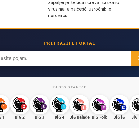
zapaljenje želuca i creva izazvano
virusima, a najčešći uzročnik je
norovirus
PRETRAŽITE PORTAL
ch
RADIO STANICE
G 1
BiG 2
BiG 3
BiG 4
BiG Balade
BiG Folk
BiG iG
BiG