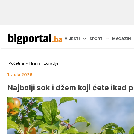
VIJESTI
SPORT
MAGAZIN
Početna
»
Hrana i zdravlje
1. Jula 2026.
Najbolji sok i džem koji ćete ikad p