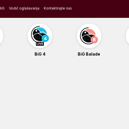
BiG
Vodič oglašavanja
Kontaktirajte nas
BiG 4
BiG Balade