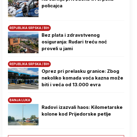
policajca
REPUBLIKA SRPSKA / BIH
Bez plata i zdravstvenog
osiguranja: Rudari treću noć
proveli u jami
REPUBLIKA SRPSKA / BIH
Oprez pri prelasku granice: Zbog
nekoliko komada voća kazna može
biti i veća od 13.000 evra
BANJA LUKA
Radovi izazvali haos: Kilometarske
kolone kod Prijedorske petlje