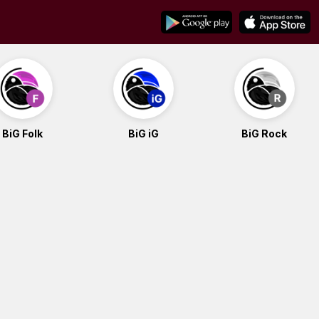
BiG Folk
BiG iG
BiG Rock