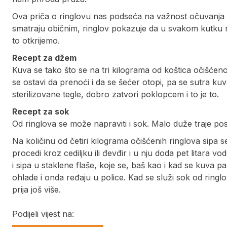
Ova priča o ringlovu nas podseća na važnost očuvanja t
smatraju običnim, ringlov pokazuje da u svakom kutku
to otkrijemo.
Recept za džem
Kuva se tako što se na tri kilograma od koštica očišćen
se ostavi da prenoći i da se šećer otopi, pa se sutra kuv
sterilizovane tegle, dobro zatvori poklopcem i to je to.
Recept za sok
Od ringlova se može napraviti i sok. Malo duže traje postu
Na količinu od četiri kilograma očišćenih ringlova sipa 
procedi kroz cediljku ili đevđir i u nju doda pet litara 
i sipa u staklene flaše, koje se, baš kao i kad se kuva p
ohlade i onda ređaju u police. Kad se služi sok od ringl
prija još više.
Podijeli vijest na: