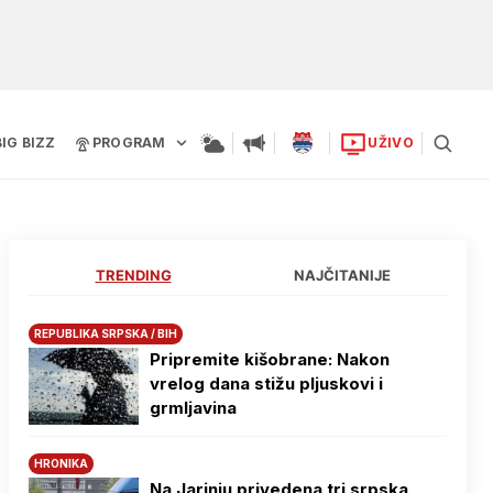
BIG BIZZ
PROGRAM
UŽIVO
TRENDING
NAJČITANIJE
REPUBLIKA SRPSKA / BIH
Pripremite kišobrane: Nakon
vrelog dana stižu pljuskovi i
grmljavina
HRONIKA
Na Јarinju privedena tri srpska