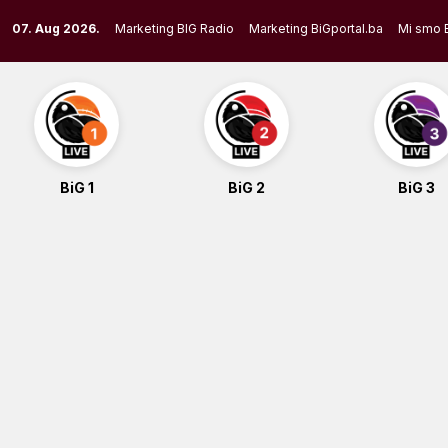
Skip
07. Aug 2026.
Marketing BIG Radio
Marketing BiGportal.ba
Mi smo 
to
content
BiG 1
BiG 2
BiG 3