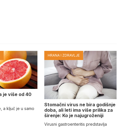
E
HRANA I ZDRAVLJE
a je više od 40
Stomačni virus ne bira godišnje
e, a ključ je u samo
doba, ali leti ima više prilika za
širenje: Ko je najugroženiji
Virusni gastroenteritis predstavlja