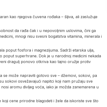
aran kao njegova čuvena rođaka – šljiva, ali zaslužuje
sobnost da rađa čak i u nepovoljnim uslovima, čini ga
medicini, mnogi nisu svesni bogatstva vitamina, minerala i
ala poput fosfora i magnezijuma. Sadrži etarska ulja,
ešto poput superhrane. Dok je u narodnoj medicini nekada
iveni dragulj ponovo otkriva kao tajno oružje protiv
jega se može napraviti gotovo sve – džemovi, sokovi, pa
su sokovi osvežavajući napitci koji nam pružaju sve
oja nosi aromu divljeg voća, iako je možda zanemarena u
koji cene prirodne blagodeti i žele da iskoriste sve što