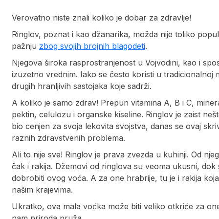
Verovatno niste znali koliko je dobar za zdravlje!
Ringlov, poznat i kao džanarika, možda nije toliko popul
pažnju
zbog svojih brojnih blagodeti
.
Njegova široka rasprostranjenost u Vojvodini, kao i spo
izuzetno vrednim. Iako se često koristi u tradicionalnoj 
drugih hranljivih sastojaka koje sadrži.
A koliko je samo zdrav! Prepun vitamina A, B i C, miner
pektin, celulozu i organske kiseline. Ringlov je zaist n
bio cenjen za svoja lekovita svojstva, danas se ovaj skr
raznih zdravstvenih problema.
Ali to nije sve! Ringlov je prava zvezda u kuhinji. Od n
čak i rakija. Džemovi od ringlova su veoma ukusni, dok 
dobrobiti ovog voća. A za one hrabrije, tu je i rakija k
našim krajevima.
Ukratko, ova mala voćka može biti veliko otkriće za one 
nam priroda pruža.