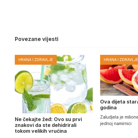
Povezane vijesti
HRANA I ZDRAVLJE
HRANA I ZDRAVLJ
Ova dijeta star
godina
Zaludjela je milion
Ne čekajte žeđ: Ovo su prvi
jednoj namirnici
znakovi da ste dehidrirali
tokom velikih vrućina