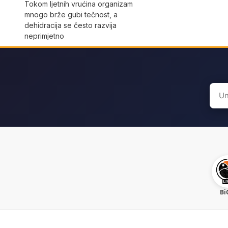
Tokom ljetnih vrućina organizam
mnogo brže gubi tečnost, a
dehidracija se često razvija
neprimjetno
Sear
for:
Bi