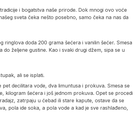
radicije i bogatstva naše prirode. Dok mnogi ovo voće
 našeg sveta čeka nešto posebno, samo čeka na nas da
og ringlova doda 200 grama šećera i vanilin šećer. Smesa
a do željene gustine. Kao i svaki drugi džem, sipa se u
pak, ali se isplati.
se pet decilitara vode, dva limuntusa i prokuva. Smesa se
vode, kilogram šećera i još jednom prokuva. Opet se procedi
aradajz, zatrpaju u ćebad ili stare kapute, ostave da se
ova, pola ide soka, a pola vode a kad je sve rashlađeno,