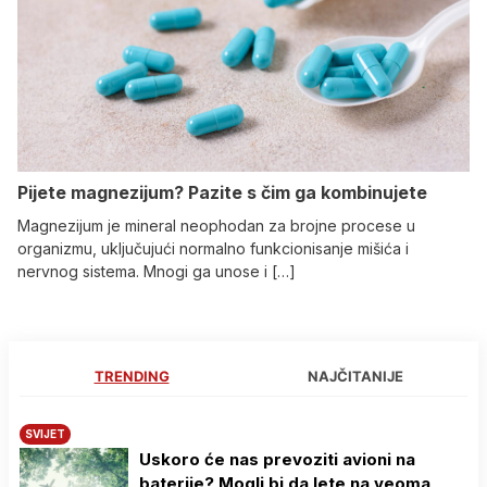
Pijete magnezijum? Pazite s čim ga kombinujete
Magnezijum je mineral neophodan za brojne procese u
organizmu, uključujući normalno funkcionisanje mišića i
nervnog sistema. Mnogi ga unose i […]
TRENDING
NAJČITANIJE
SVIJET
Uskoro će nas prevoziti avioni na
baterije? Mogli bi da lete na veoma