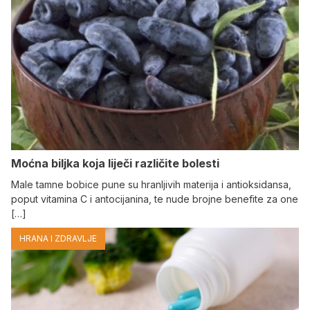
Moćna biljka koja liječi različite bolesti
Male tamne bobice pune su hranljivih materija i antioksidansa,
poput vitamina C i antocijanina, te nude brojne benefite za one
[…]
HRANA I ZDRAVLJE