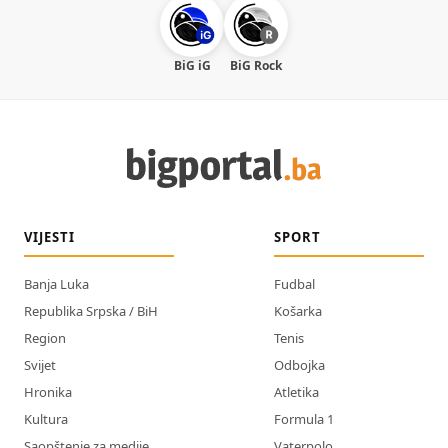
BiG iG
BiG Rock
VIJESTI
SPORT
Banja Luka
Fudbal
Republika Srpska / BiH
Košarka
Region
Tenis
Svijet
Odbojka
Hronika
Atletika
Kultura
Formula 1
Saopštenje za medije
Vaterpolo