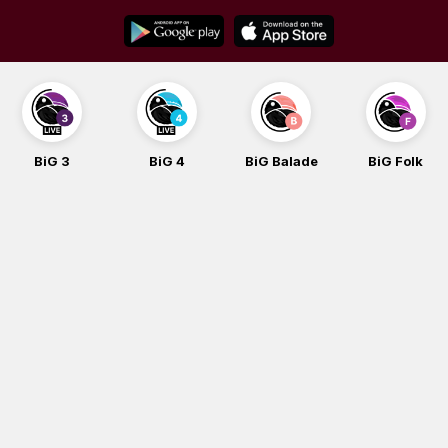
Skip
to
content
BiG 3
BiG 4
BiG Balade
BiG Folk