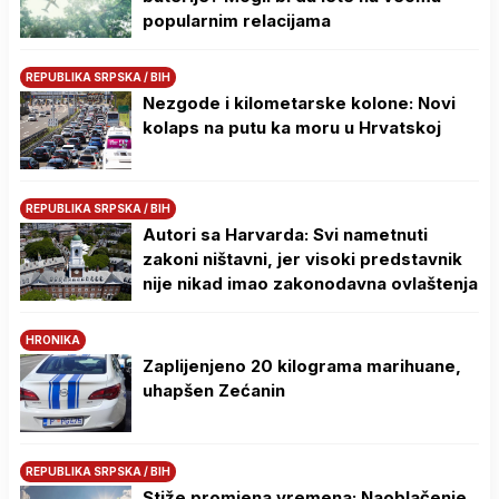
popularnim relacijama
REPUBLIKA SRPSKA / BIH
Nezgode i kilometarske kolone: Novi
kolaps na putu ka moru u Hrvatskoj
REPUBLIKA SRPSKA / BIH
Autori sa Harvarda: Svi nametnuti
zakoni ništavni, jer visoki predstavnik
nije nikad imao zakonodavna ovlaštenja
HRONIKA
Zaplijenjeno 20 kilograma marihuane,
uhapšen Zećanin
REPUBLIKA SRPSKA / BIH
Stiže promjena vremena: Naoblačenje