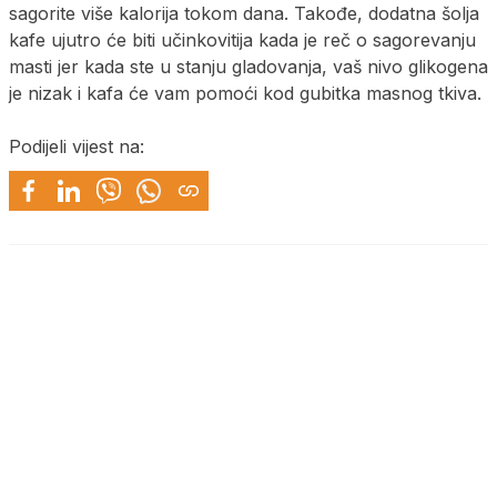
sagorite više kalorija tokom dana. Takođe, dodatna šolja
kafe ujutro će biti učinkovitija kada je reč o sagorevanju
masti jer kada ste u stanju gladovanja, vaš nivo glikogena
je nizak i kafa će vam pomoći kod gubitka masnog tkiva.
Podijeli vijest na: