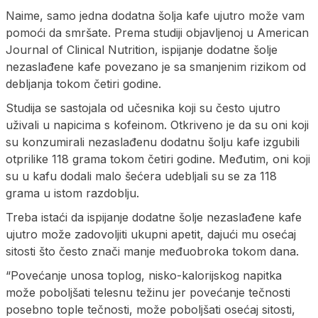
Naime, samo jedna dodatna šolja kafe ujutro može vam
pomoći da smršate. Prema studiji objavljenoj u American
Journal of Clinical Nutrition, ispijanje dodatne šolje
nezaslađene kafe povezano je sa smanjenim rizikom od
debljanja tokom četiri godine.
Studija se sastojala od učesnika koji su često ujutro
uživali u napicima s kofeinom. Otkriveno je da su oni koji
su konzumirali nezaslađenu dodatnu šolju kafe izgubili
otprilike 118 grama tokom četiri godine. Međutim, oni koji
su u kafu dodali malo šećera udebljali su se za 118
grama u istom razdoblju.
Treba istaći da ispijanje dodatne šolje nezaslađene kafe
ujutro može zadovoljiti ukupni apetit, dajući mu osećaj
sitosti što često znači manje međuobroka tokom dana.
“Povećanje unosa toplog, nisko-kalorijskog napitka
može poboljšati telesnu težinu jer povećanje tečnosti
posebno tople tečnosti, može poboljšati osećaj sitosti,