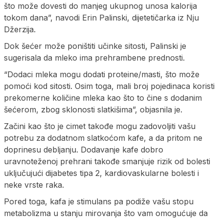
što može dovesti do manjeg ukupnog unosa kalorija
tokom dana”, navodi Erin Palinski, dijetetičarka iz Nju
Džerzija.
Dok šećer može poništiti učinke sitosti, Palinski je
sugerisala da mleko ima prehrambene prednosti.
“Dodaci mleka mogu dodati proteine/masti, što može
pomoći kod sitosti. Osim toga, mali broj pojedinaca koristi
prekomerne količine mleka kao što to čine s dodanim
šećerom, zbog sklonosti slatkišima”, objasnila je.
Začini kao što je cimet takođe mogu zadovoljiti vašu
potrebu za dodatnom slatkoćom kafe, a da pritom ne
doprinesu debljanju. Dodavanje kafe dobro
uravnoteženoj prehrani takođe smanjuje rizik od bolesti
uključujući dijabetes tipa 2, kardiovaskularne bolesti i
neke vrste raka.
Pored toga, kafa je stimulans pa podiže vašu stopu
metabolizma u stanju mirovanja što vam omogućuje da