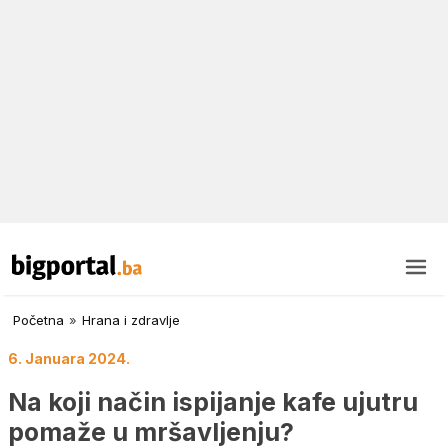
Početna
»
Hrana i zdravlje
6. Januara 2024.
Na koji način ispijanje kafe ujutru
pomaže u mršavljenju?