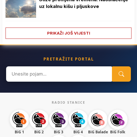
uz lokalnu kišu i pljuskove
PRIKAŽI JOŠ VIJESTI
PRETRAŽITE PORTAL
Search
for:
RADIO STANICE
BiG 1
BiG 2
BiG 3
BiG 4
BiG Balade
BiG Folk