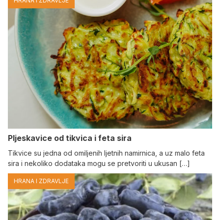
HRANA I ZDRAVLJE
Pljeskavice od tikvica i feta sira
Tikvice su jedna od omiljenih ljetnih namirnica, a uz malo feta
sira i nekoliko dodataka mogu se pretvoriti u ukusan […]
HRANA I ZDRAVLJE