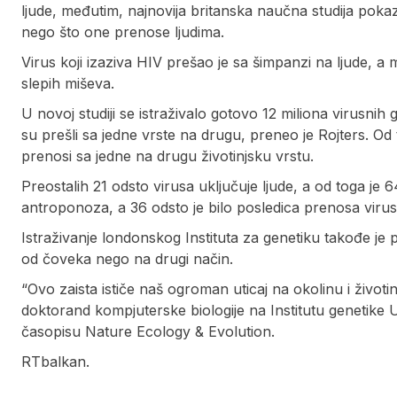
ljude, međutim, najnovija britanska naučna studija pokaza
nego što one prenose ljudima.
Virus koji izaziva HIV prešao je sa šimpanzi na ljude, a
slepih miševa.
U novoj studiji se istraživalo gotovo 12 miliona virusnih
su prešli sa jedne vrste na drugu, preneo je Rojters. Od t
prenosi sa jedne na drugu životinjsku vrstu.
Preostalih 21 odsto virusa uključuje ljude, a od toga je 6
antroponoza, a 36 odsto je bilo posledica prenosa virusa
Istraživanje londonskog Instituta za genetiku takođe je 
od čoveka nego na drugi način.
“Ovo zaista ističe naš ogroman uticaj na okolinu i životi
doktorand kompjuterske biologije na Institutu genetike U
časopisu Nature Ecology & Evolution.
RTbalkan.