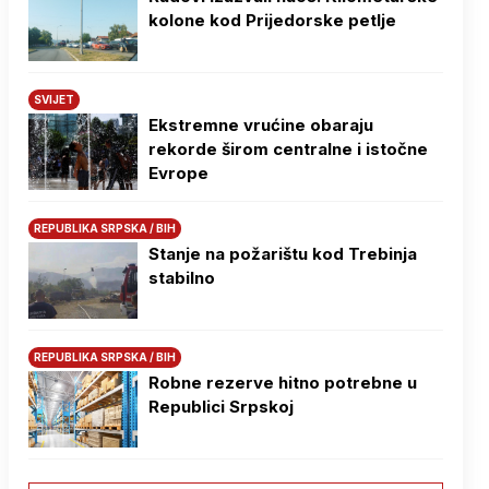
kolone kod Prijedorske petlje
SVIJET
Ekstremne vrućine obaraju
rekorde širom centralne i istočne
Evrope
REPUBLIKA SRPSKA / BIH
Stanje na požarištu kod Trebinja
stabilno
REPUBLIKA SRPSKA / BIH
Robne rezerve hitno potrebne u
Republici Srpskoj