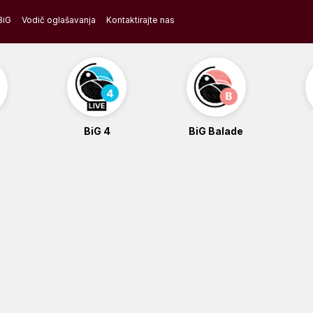
BiG
Vodič oglašavanja
Kontaktirajte nas
BiG 4
BiG Balade