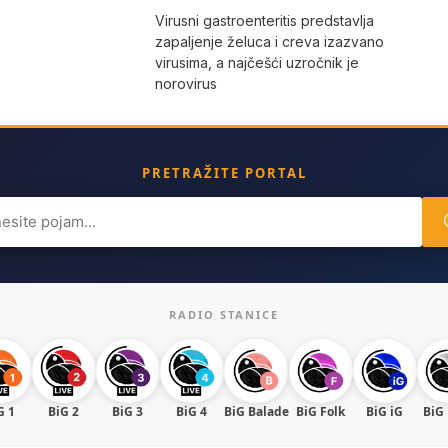
Virusni gastroenteritis predstavlja
zapaljenje želuca i creva izazvano
virusima, a najčešći uzročnik je
norovirus
PRETRAŽITE PORTAL
ch
RADIO STANICE
G 1
BiG 2
BiG 3
BiG 4
BiG Balade
BiG Folk
BiG iG
BiG