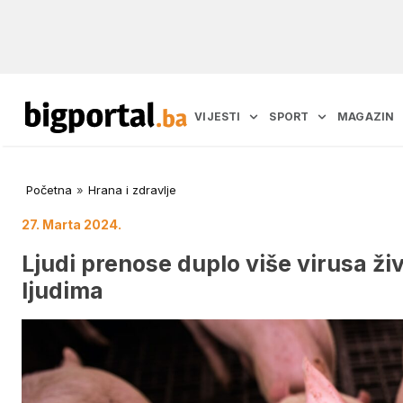
VIJESTI
SPORT
MAGAZIN
Početna
»
Hrana i zdravlje
27. Marta 2024.
Ljudi prenose duplo više virusa ž
ljudima