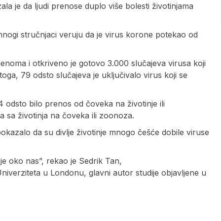
la je da ljudi prenose duplo više bolesti životinjama
 mnogi stručnjaci veruju da je virus korone potekao od
 genoma i otkriveno je gotovo 3.000 slučajeva virusa koji
oga, 79 odsto slučajeva je uključivalo virus koji se
4 odsto bilo prenos od čoveka na životinje ili
 sa životinja na čoveka ili zoonoza.
pokazalo da su divlje životinje mnogo češće dobile viruse
nje oko nas”, rekao je Sedrik Tan,
niverziteta u Londonu, glavni autor studije objavljene u