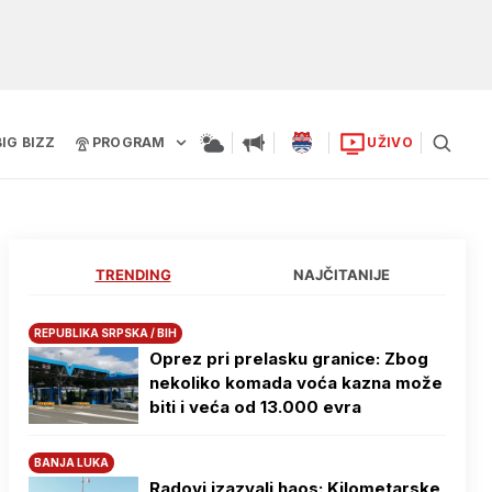
BIG BIZZ
PROGRAM
UŽIVO
TRENDING
NAJČITANIJE
REPUBLIKA SRPSKA / BIH
Oprez pri prelasku granice: Zbog
nekoliko komada voća kazna može
biti i veća od 13.000 evra
BANJA LUKA
Radovi izazvali haos: Kilometarske