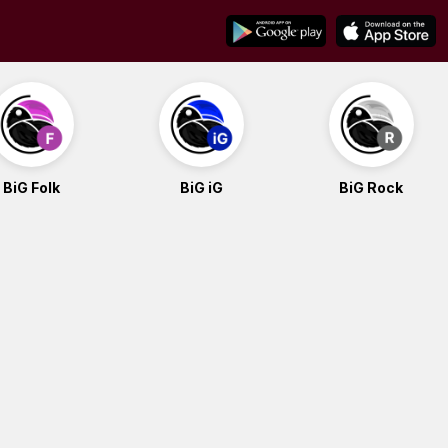
BiG Folk
BiG iG
BiG Rock