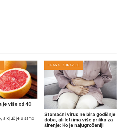
E
HRANA I ZDRAVLJE
a je više od 40
Stomačni virus ne bira godišnje
e, a ključ je u samo
doba, ali leti ima više prilika za
širenje: Ko je najugroženiji