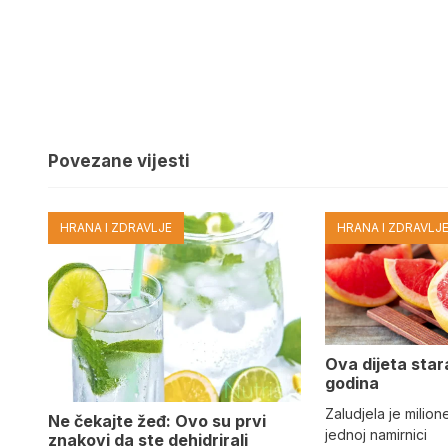
Povezane vijesti
HRANA I ZDRAVLJE
HRANA I ZDRAVLJ
Ova dijeta star
godina
Zaludjela je milion
Ne čekajte žeđ: Ovo su prvi
jednoj namirnici
znakovi da ste dehidrirali