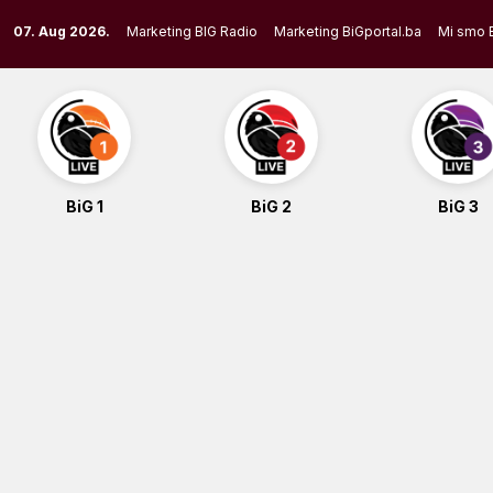
Skip
07. Aug 2026.
Marketing BIG Radio
Marketing BiGportal.ba
Mi smo 
to
content
BiG 1
BiG 2
BiG 3