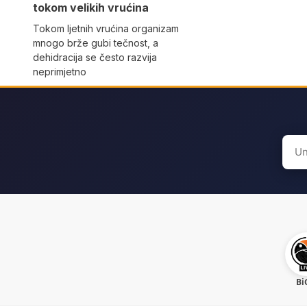
tokom velikih vrućina
Tokom ljetnih vrućina organizam
mnogo brže gubi tečnost, a
dehidracija se često razvija
neprimjetno
Sear
for:
Bi