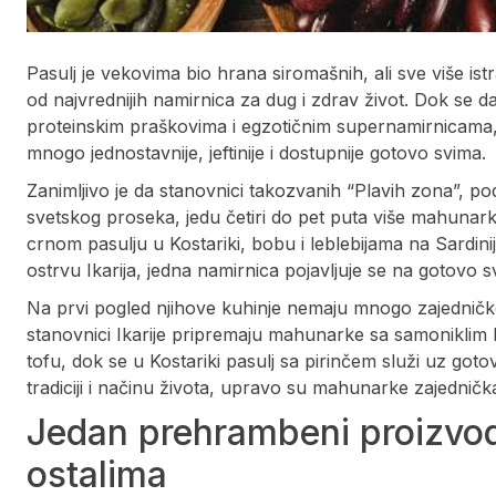
Pasulj je vekovima bio hrana siromašnih, ali sve više i
od najvrednijih namirnica za dug i zdrav život. Dok se d
proteinskim praškovima i egzotičnim supernamirnicama, l
mnogo jednostavnije, jeftinije i dostupnije gotovo svima.
Zanimljivo je da stanovnici takozvanih “Plavih zona”, po
svetskog proseka, jedu četiri do pet puta više mahunark
crnom pasulju u Kostariki, bobu i leblebijama na Sardini
ostrvu Ikarija, jedna namirnica pojavljuje se na gotovo s
Na prvi pogled njihove kuhinje nemaju mnogo zajedničko
stanovnici Ikarije pripremaju mahunarke sa samoniklim 
tofu, dok se u Kostariki pasulj sa pirinčem služi uz got
tradiciji i načinu života, upravo su mahunarke zajedničk
Jedan prehrambeni proizvod
ostalima