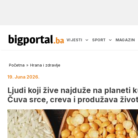
VIJESTI
SPORT
MAGAZIN
Početna
»
Hrana i zdravlje
19. Juna 2026.
Ljudi koji žive najduže na planeti 
Čuva srce, creva i produžava živo