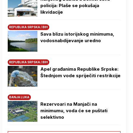
policija: Plaše se pokušaja
likvidacije
REPUBLIKA SRPSKA / BIH
Sava blizu istorijskog minimuma,
vodosnabdijevanje uredno
REPUBLIKA SRPSKA / BIH
Apel građanima Republike Srpske:
Štednjom vode spriječiti restrikcije
BANJA LUKA
Rezervoari na Manjači na
minimumu, voda će se puštati
selektivno