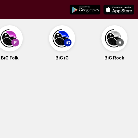
BiG Folk
BiG iG
BiG Rock