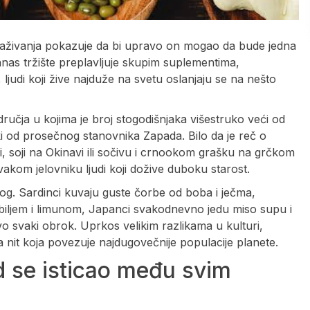
straživanja pokazuje da bi upravo on mogao da bude jedna
anas tržište preplavljuje skupim suplementima,
judi koji žive najduže na svetu oslanjaju se na nešto
dručja u kojima je broj stogodišnjaka višestruko veći od
i od prosečnog stanovnika Zapada. Bilo da je reč o
ji, soji na Okinavi ili sočivu i crnookom grašku na grčkom
vakom jelovniku ljudi koji dožive duboku starost.
g. Sardinci kuvaju guste čorbe od boba i ječma,
biljem i limunom, Japanci svakodnevno jedu miso supu i
ovo svaki obrok. Uprkos velikim razlikama u kulturi,
a nit koja povezuje najdugovečnije populacije planete.
 se isticao među svim