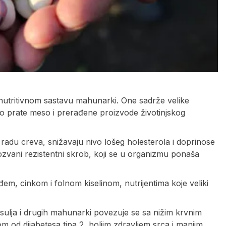
 nutritivnom sastavu mahunarki. One sadrže velike
esto prate meso i prerađene proizvode životinjskog
adu creva, snižavaju nivo lošeg holesterola i doprinose
ozvani rezistentni skrob, koji se u organizmu ponaša
, cinkom i folnom kiselinom, nutrijentima koje veliki
ulja i drugih mahunarki povezuje se sa nižim krvnim
m od dijabetesa tipa 2, boljim zdravljem srca i manjim