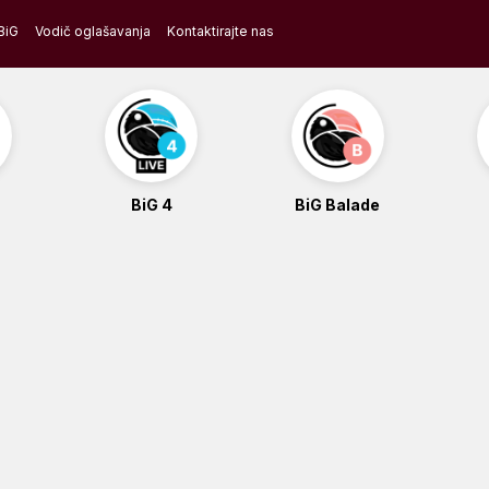
BiG
Vodič oglašavanja
Kontaktirajte nas
BiG 4
BiG Balade