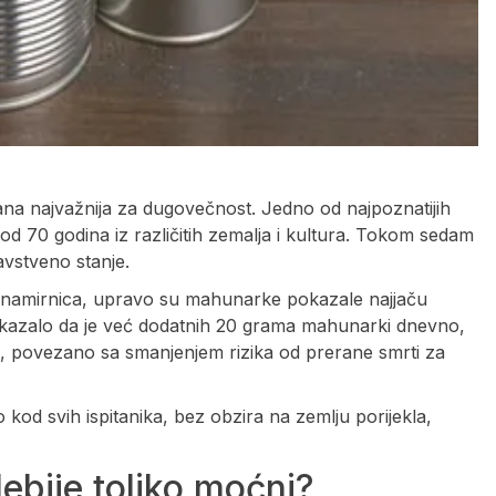
ana najvažnija za dugovečnost. Jedno od najpoznatijih
 od 70 godina iz različitih zemalja i kultura. Tokom sedam
ravstveno stanje.
upa namirnica, upravo su mahunarke pokazale najjaču
okazalo da je već dodatnih 20 grama mahunarki dnevno,
, povezano sa smanjenjem rizika od prerane smrti za
o kod svih ispitanika, bez obzira na zemlju porijekla,
lebije toliko moćni?