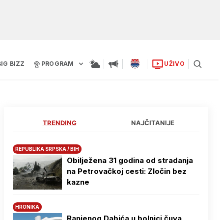
BIG BIZZ
PROGRAM
UŽIVO
TRENDING
NAJČITANIJE
REPUBLIKA SRPSKA / BIH
Obilježena 31 godina od stradanja
na Petrovačkoj cesti: Zločin bez
kazne
HRONIKA
Ranjenog Dabića u bolnici čuva