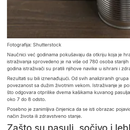
Fotografija: Shutterstock
Naučnici već godinama pokušavaju da otkriju koja je hr
istraživanja sprovedeno je na više od 780 osoba starijih
godina istraživači su pratili njihove navike u ishrani i zd
Rezultati su bili iznenađujući. Od svih analiziranih gr
povezanost sa dužim životnim vekom. Istraživanje je p
što odgovara otprilike dvema kašikama kuvanog pasulja
oko 7 do 8 odsto.
Posebno je zanimljiva činjenica da se isti obrazac pojavi
način života ili zdravstveno stanje.
Zašto su pasulj, sočivo i leb