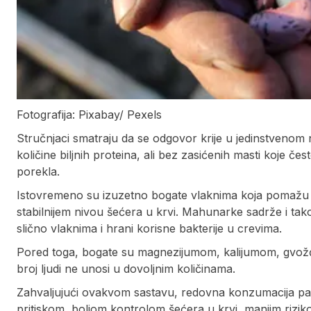
Fotografija: Pixabay/ Pexels
Stručnjaci smatraju da se odgovor krije u jedinstvenom
količine biljnih proteina, ali bez zasićenih masti koje č
porekla.
Istovremeno su izuzetno bogate vlaknima koja pomažu r
stabilnijem nivou šećera u krvi. Mahunarke sadrže i tak
slično vlaknima i hrani korisne bakterije u crevima.
Pored toga, bogate su magnezijumom, kalijumom, gvožđem
broj ljudi ne unosi u dovoljnim količinama.
Zahvaljujući ovakvom sastavu, redovna konzumacija pas
pritiskom, boljom kontrolom šećera u krvi, manjim riziko