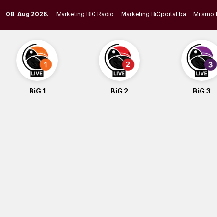
Skip
08. Aug 2026.
Marketing BIG Radio
Marketing BiGportal.ba
Mi smo 
to
content
BiG 1
BiG 2
BiG 3