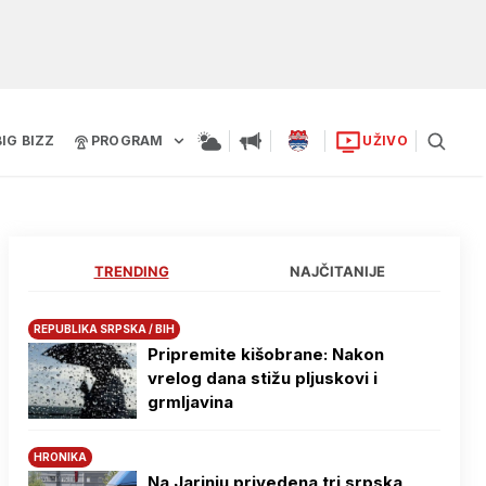
BIG BIZZ
PROGRAM
UŽIVO
TRENDING
NAJČITANIJE
REPUBLIKA SRPSKA / BIH
Pripremite kišobrane: Nakon
vrelog dana stižu pljuskovi i
grmljavina
HRONIKA
Na Јarinju privedena tri srpska