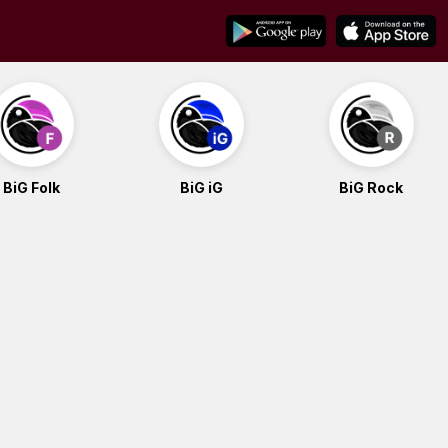
BiG Folk
BiG iG
BiG Rock