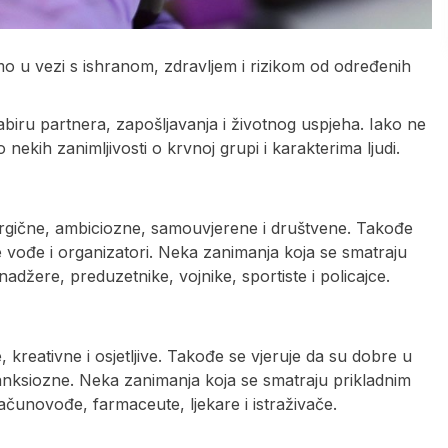
mo u vezi s ishranom, zdravljem i rizikom od određenih
biru partnera, zapošljavanja i životnog uspjeha. Iako ne
o nekih zanimljivosti o krvnoj grupi i karakterima ljudi.
gične, ambiciozne, samouvjerene i društvene. Takođe
e vođe i organizatori. Neka zanimanja koja se smatraju
žere, preduzetnike, vojnike, sportiste i policajce.
reativne i osjetljive. Takođe se vjeruje da su dobre u
li anksiozne. Neka zanimanja koja se smatraju prikladnim
čunovođe, farmaceute, ljekare i istraživače.