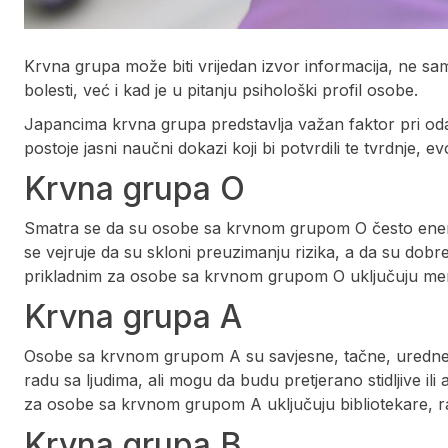
Krvna grupa može biti vrijedan izvor informacija, ne sa
bolesti, već i kad je u pitanju psihološki profil osobe.
Japancima krvna grupa predstavlja važan faktor pri oda
postoje jasni naučni dokazi koji bi potvrdili te tvrdnje, ev
Krvna grupa O
Smatra se da su osobe sa krvnom grupom O često ener
se vejruje da su skloni preuzimanju rizika, a da su dobr
prikladnim za osobe sa krvnom grupom O uključuju menad
Krvna grupa A
Osobe sa krvnom grupom A su savjesne, tačne, uredne, k
radu sa ljudima, ali mogu da budu pretjerano stidljive i
za osobe sa krvnom grupom A uključuju bibliotekare, ra
Krvna grupa B