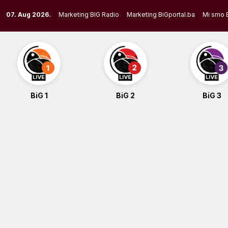
Skip
07. Aug 2026.
Marketing BIG Radio
Marketing BiGportal.ba
Mi smo 
to
content
BiG 1
BiG 2
BiG 3