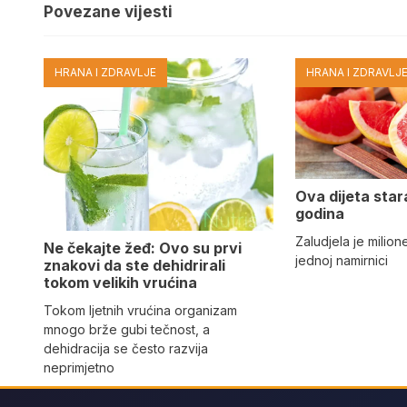
Povezane vijesti
HRANA I ZDRAVLJE
HRANA I ZDRAVLJ
Ova dijeta star
godina
Zaludjela je milion
Ne čekajte žeđ: Ovo su prvi
jednoj namirnici
znakovi da ste dehidrirali
tokom velikih vrućina
Tokom ljetnih vrućina organizam
mnogo brže gubi tečnost, a
dehidracija se često razvija
neprimjetno