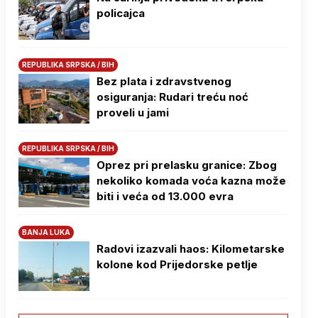
policajca
REPUBLIKA SRPSKA / BIH
Bez plata i zdravstvenog
osiguranja: Rudari treću noć
proveli u jami
REPUBLIKA SRPSKA / BIH
Oprez pri prelasku granice: Zbog
nekoliko komada voća kazna može
biti i veća od 13.000 evra
BANJA LUKA
Radovi izazvali haos: Kilometarske
kolone kod Prijedorske petlje