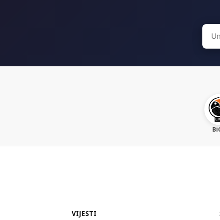
Sear
for:
Bi
VIJESTI