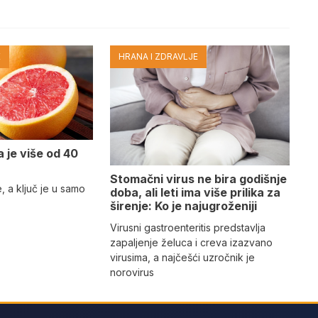
E
HRANA I ZDRAVLJE
a je više od 40
Stomačni virus ne bira godišnje
e, a ključ je u samo
doba, ali leti ima više prilika za
širenje: Ko je najugroženiji
Virusni gastroenteritis predstavlja
zapaljenje želuca i creva izazvano
virusima, a najčešći uzročnik je
norovirus