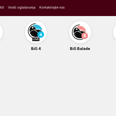
BiG
Vodič oglašavanja
Kontaktirajte nas
BiG 4
BiG Balade