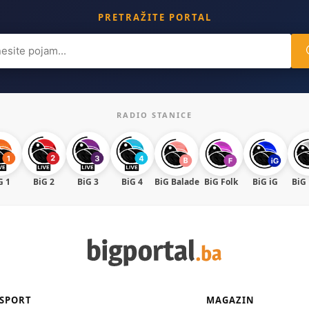
PRETRAŽITE PORTAL
ch
RADIO STANICE
G 1
BiG 2
BiG 3
BiG 4
BiG Balade
BiG Folk
BiG iG
BiG
SPORT
MAGAZIN