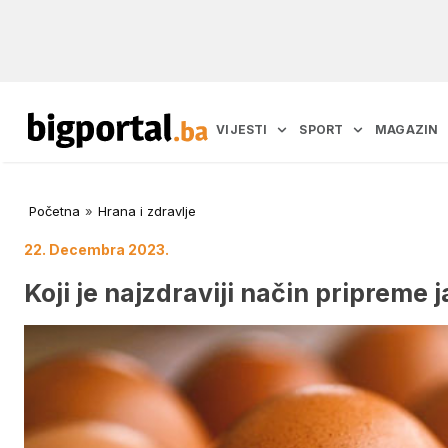
VIJESTI
SPORT
MAGAZIN
Početna
»
Hrana i zdravlje
22. Decembra 2023.
Koji je najzdraviji način pripreme j