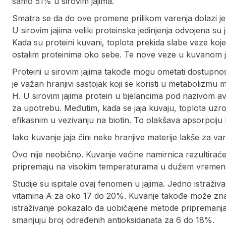
samo 51% u sirovim jajima.
Smatra se da do ove promene prilikom varenja dolazi je
U sirovim jajima veliki proteinska jedinjenja odvojena su 
Kada su proteini kuvani, toplota prekida slabe veze koje
ostalim proteinima oko sebe. Te nove veze u kuvanom ja
Proteini u sirovim jajima takođe mogu ometati dostupnost
je važan hranjivi sastojak koji se koristi u metabolizmu m
H. U sirovim jajima protein u bjelancima pod nazivom avi
za upotrebu. Međutim, kada se jaja kuvaju, toplota uzro
efikasnim u vezivanju na biotin. To olakšava apsorpciju b
Iako kuvanje jaja čini neke hranjive materije lakše za va
Ovo nije neobično. Kuvanje većine namirnica rezultirać
pripremaju na visokim temperaturama u dužem vremen
Studije su ispitale ovaj fenomen u jajima. Jedno istraživ
vitamina A za oko 17 do 20%. Kuvanje takođe može značaj
istraživanje pokazalo da uobičajene metode pripremanja, 
smanjuju broj određenih antioksidanata za 6 do 18%.