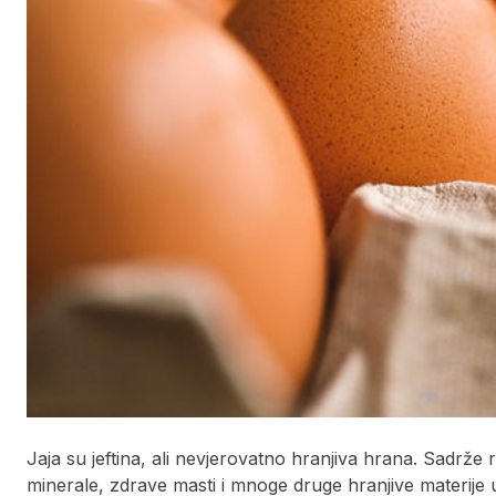
Jaja su jeftina, ali nevjerovatno hranjiva hrana. Sadrže re
minerale, zdrave masti i mnoge druge hranjive materije 