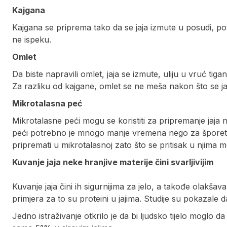
Kajgana
Kajgana se priprema tako da se jaja izmute u posudi, poto
ne ispeku.
Omlet
Da biste napravili omlet, jaja se izmute, uliju u vruć tig
Za razliku od kajgane, omlet se ne meša nakon što se jaja 
Mikrotalasna peć
Mikrotalasne peći mogu se koristiti za pripremanje jaja 
peći potrebno je mnogo manje vremena nego za šporetom.
pripremati u mikrotalasnoj zato što se pritisak u njima 
Kuvanje jaja neke hranjive materije čini svarljivijim
Kuvanje jaja čini ih sigurnijima za jelo, a takođe olakša
primjera za to su proteini u jajima. Studije su pokazale da
Jedno istraživanje otkrilo je da bi ljudsko tijelo moglo 