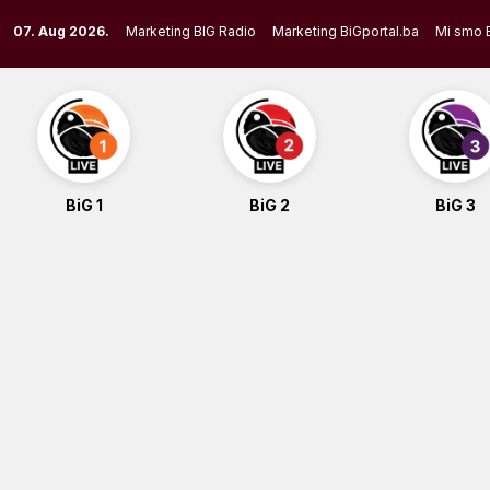
Skip
07. Aug 2026.
Marketing BIG Radio
Marketing BiGportal.ba
Mi smo 
to
content
BiG 1
BiG 2
BiG 3