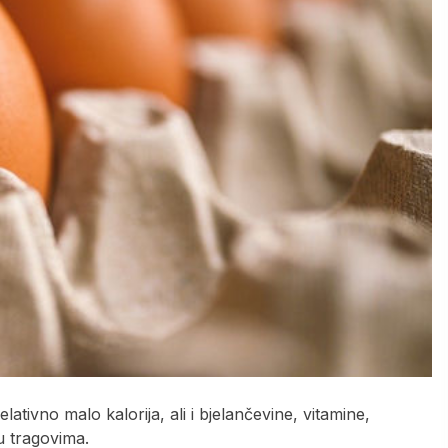
lativno malo kalorija, ali i bjelančevine, vitamine,
u tragovima.