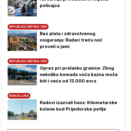
policajca
REPUBLIKA SRPSKA / BIH
Bez plata i zdravstvenog
osiguranja: Rudari treću noć
proveli u jami
REPUBLIKA SRPSKA / BIH
Oprez pri prelasku granice: Zbog
nekoliko komada voća kazna može
biti i veća od 13.000 evra
BANJA LUKA
Radovi izazvali haos: Kilometarske
kolone kod Prijedorske petlje