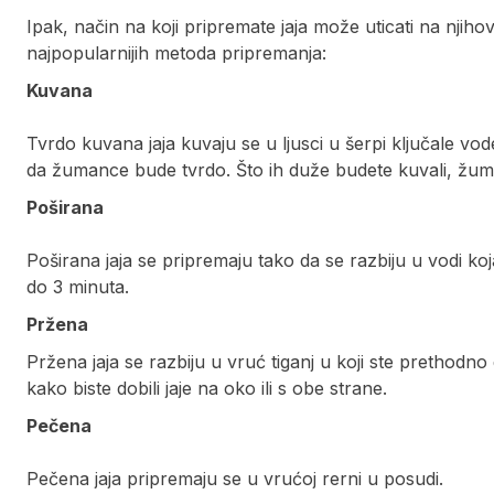
Ipak, način na koji pripremate jaja može uticati na njiho
najpopularnijih metoda pripremanja:
Kuvana
Tvrdo kuvana jaja kuvaju se u ljusci u šerpi ključale vod
da žumance bude tvrdo. Što ih duže budete kuvali, žuma
Poširana
Poširana jaja se pripremaju tako da se razbiju u vodi koj
do 3 minuta.
Pržena
Pržena jaja se razbiju u vruć tiganj u koji ste prethodn
kako biste dobili jaje na oko ili s obe strane.
Pečena
Pečena jaja pripremaju se u vrućoj rerni u posudi.