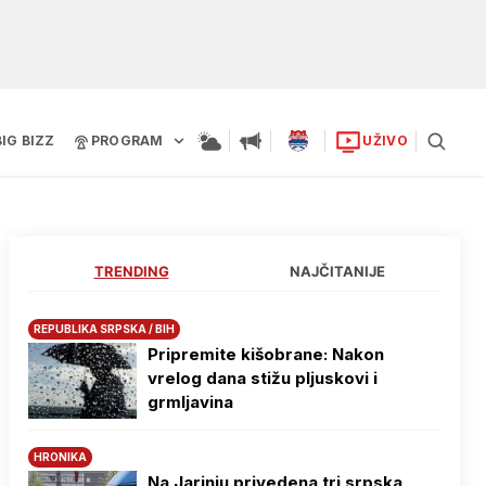
BIG BIZZ
PROGRAM
UŽIVO
TRENDING
NAJČITANIJE
REPUBLIKA SRPSKA / BIH
Pripremite kišobrane: Nakon
vrelog dana stižu pljuskovi i
grmljavina
HRONIKA
Na Јarinju privedena tri srpska