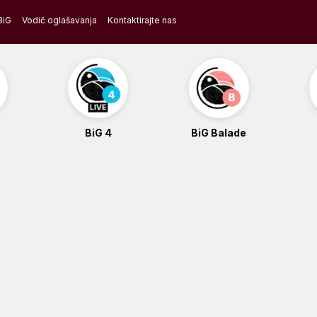
BiG
Vodič oglašavanja
Kontaktirajte nas
BiG 4
BiG Balade