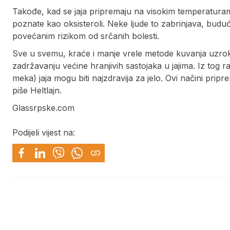
Takođe, kad se jaja pripremaju na visokim temperaturama,
poznate kao oksisteroli. Neke ljude to zabrinjava, budući
povećanim rizikom od srčanih bolesti.
Sve u svemu, kraće i manje vrele metode kuvanja uzrok
zadržavanju većine hranjivih sastojaka u jajima. Iz tog ra
meka) jaja mogu biti najzdravija za jelo. Ovi načini pri
piše Heltlajn.
Glassrpske.com
Podijeli vijest na: