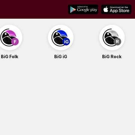
BiG Folk
BiG iG
BiG Rock