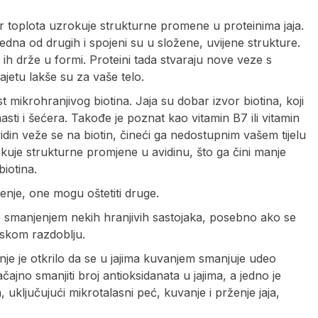
r toplota uzrokuje strukturne promene u proteinima jaja.
jedna od drugih i spojeni su u složene, uvijene strukture.
 ih drže u formi. Proteini tada stvaraju nove veze s
jetu lakše su za vaše telo.
 mikrohranjivog biotina. Jaja su dobar izvor biotina, koji
asti i šećera. Takođe je poznat kao vitamin B7 ili vitamin
din veže se na biotin, čineći ga nedostupnim vašem tijelu
kuje strukturne promjene u avidinu, što ga čini manje
iotina.
renje, one mogu oštetiti druge.
e smanjenjem nekih hranjivih sastojaka, posebno ako se
skom razdoblju.
anje je otkrilo da se u jajima kuvanjem smanjuje udeo
no smanjiti broj antioksidanata u jajima, a jedno je
uključujući mikrotalasni peć, kuvanje i prženje jaja,