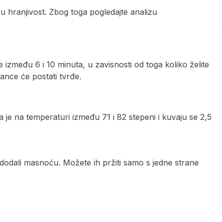
vu hranjivost. Zbog toga pogledajte analizu
e između 6 i 10 minuta, u zavisnosti od toga koliko želite
nce će postati tvrđe.
a je na temperaturi između 71 i 82 stepeni i kuvaju se 2,5
o dodali masnoću. Možete ih pržiti samo s jedne strane