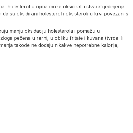
 holesterol u njima može oksidirati i stvarati jedinjenja
 da su oksidirani holesterol i oksisteroli u krvi povezani s
uju manju oksidaciju holesterola i pomažu u
zloga pečena u rerni, u obliku fritate i kuvana (tvrda ili
premanja takođe ne dodaju nikakve nepotrebne kalorije,