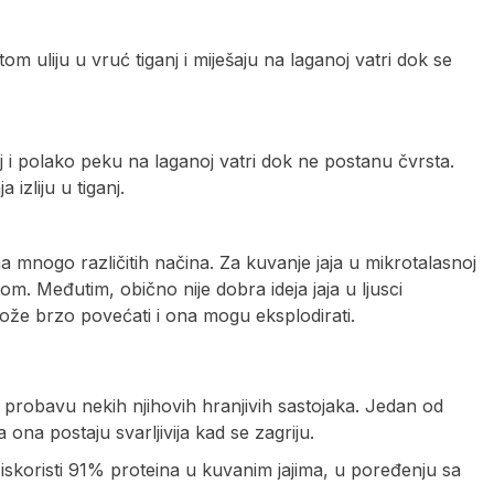
m uliju u vruć tiganj i miješaju na laganoj vatri dok se
anj i polako peku na laganoj vatri dok ne postanu čvrsta.
izliju u tiganj.
na mnogo različitih načina. Za kuvanje jaja u mikrotalasnoj
 Međutim, obično nije dobra ideja jaja u ljusci
može brzo povećati i ona mogu eksplodirati.
va probavu nekih njihovih hranjivih sastojaka. Jedan od
 ona postaju svarljivija kad se zagriju.
da iskoristi 91% proteina u kuvanim jajima, u poređenju sa