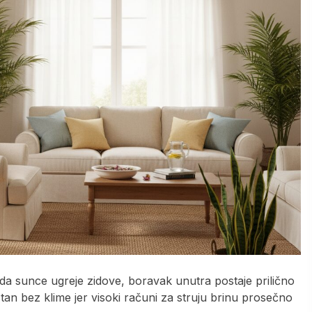
Kada sunce ugreje zidove, boravak unutra postaje prilično
stan bez klime jer visoki računi za struju brinu prosečno