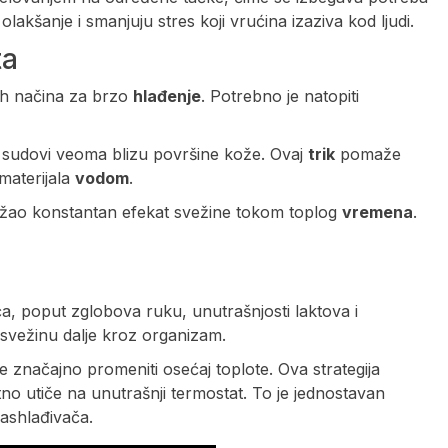
kšanje i smanjuju stres koji vrućina izaziva kod ljudi.
ta
jih načina za brzo
hlađenje
. Potrebno je natopiti
i sudovi veoma blizu površine kože. Ovaj
trik
pomaže
materijala
vodom
.
ržao konstantan efekat svežine tokom toplog
vremena
.
a, poput zglobova ruku, unutrašnjosti laktova i
 svežinu dalje kroz organizam.
načajno promeniti osećaj toplote. Ova strategija
no utiče na unutrašnji termostat. To je jednostavan
rashlađivača.