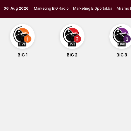
Skip
06. Aug 2026.
Marketing BIG Radio
Marketing BiGportal.ba
Mi smo 
to
content
BiG 1
BiG 2
BiG 3