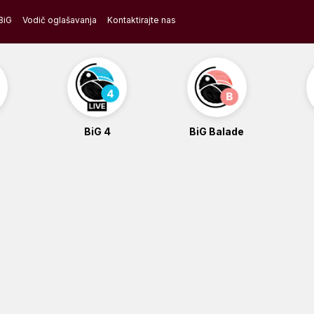
BiG
Vodič oglašavanja
Kontaktirajte nas
BiG 4
BiG Balade