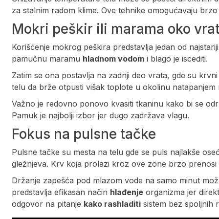
za stalnim radom klime. Ove tehnike omogućavaju brzo ola
Mokri peškir ili marama oko vra
Korišćenje mokrog peškira predstavlja jedan od najstari
pamučnu maramu
hladnom vodom
i blago je iscediti.
Zatim se ona postavlja na zadnji deo vrata, gde su krvn
telu da brže otpusti višak toplote u okolinu natapanjem 
Važno je redovno ponovo kvasiti tkaninu kako bi se od
Pamuk je najbolji izbor jer dugo zadržava vlagu.
Fokus na pulsne tačke
Pulsne tačke su mesta na telu gde se puls najlakše oseć
gležnjeva. Krv koja prolazi kroz ove zone brzo prenosi
Držanje zapešća pod mlazom vode na samo minut može z
predstavlja efikasan način
hlađenje
organizma jer direkt
odgovor na pitanje
kako rashladiti
sistem bez spoljnih 