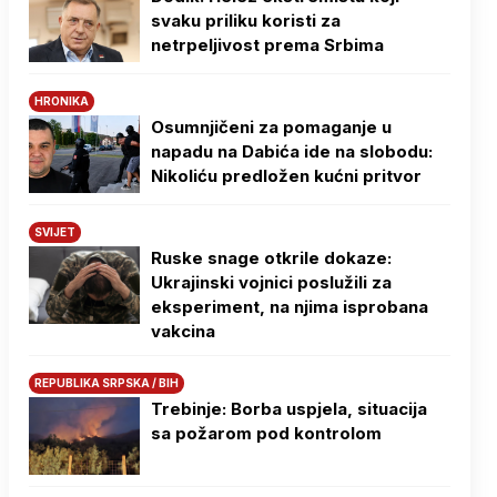
svaku priliku koristi za
netrpeljivost prema Srbima
HRONIKA
Osumnjičeni za pomaganje u
napadu na Dabića ide na slobodu:
Nikoliću predložen kućni pritvor
SVIJET
Ruske snage otkrile dokaze:
Ukrajinski vojnici poslužili za
eksperiment, na njima isprobana
vakcina
REPUBLIKA SRPSKA / BIH
Trebinje: Borba uspjela, situacija
sa požarom pod kontrolom