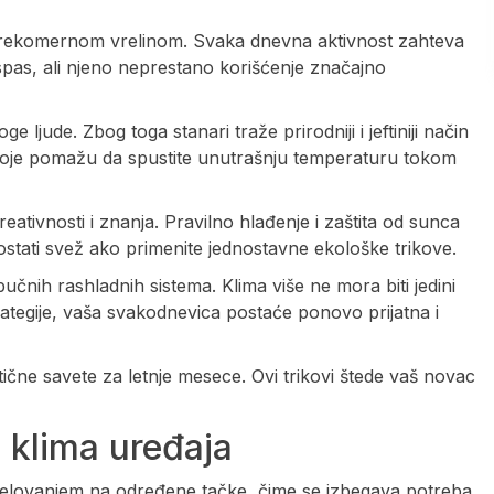
prekomernom vrelinom. Svaka dnevna aktivnost zahteva
 spas, ali njeno neprestano korišćenje značajno
ljude. Zbog toga stanari traže prirodniji i jeftiniji način
koje pomažu da spustite unutrašnju temperaturu tokom
ativnosti i znanja. Pravilno hlađenje i zaštita od sunca
stati svež ako primenite jednostavne ekološke trikove.
bučnih rashladnih sistema. Klima više ne mora biti jedini
rategije, vaša svakodnevica postaće ponovo prijatna i
čne savete za letnje mesece. Ovi trikovi štede vaš novac
 klima uređaja
 delovanjem na određene tačke, čime se izbegava potreba