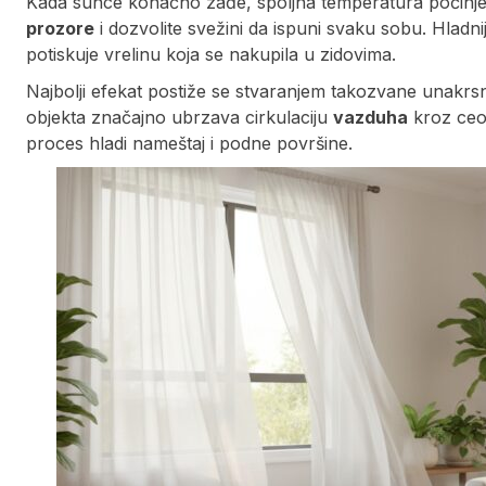
Kada sunce konačno zađe, spoljna temperatura počinje
prozore
i dozvolite svežini da ispuni svaku sobu. Hladni
potiskuje vrelinu koja se nakupila u zidovima.
Najbolji efekat postiže se stvaranjem takozvane unakr
objekta značajno ubrzava cirkulaciju
vazduha
kroz ceo
proces hladi nameštaj i podne površine.