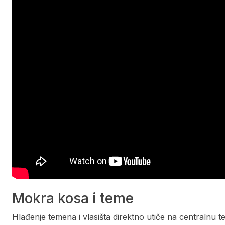
Mokra kosa i teme
Hlađenje temena i vlasišta direktno utiče na centralnu