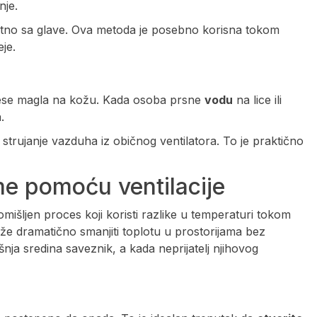
nje.
ektno sa glave. Ova metoda je posebno korisna tokom
je.
m
ese magla na kožu. Kada osoba prsne
vodu
na lice ili
.
strujanje vazduha iz običnog ventilatora. To je praktično
me pomoću ventilacije
omišljen proces koji koristi razlike u temperaturi tokom
že dramatično smanjiti toplotu u prostorijama bez
šnja sredina saveznik, a kada neprijatelj njihovog