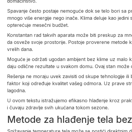
domaćinstvo.
Spavanje često postaje nemoguće dok se telo bori sa 
mnogo više energije nego inače. Klima deluje kao jedini
opterećuje mesečni budžet.
Konstantan rad takvih aparata može biti preskup za mnoge 
da osveže svoje prostorije. Postoje proverene metode 
vrelih dana.
Moguće je održati ugodan ambijent bez klime uz malo kre
daju odlične rezultate u svakom domu. Ovaj stan može o
Rešenja ne moraju uvek zavisiti od skupe tehnologije ili 
faktor koji određuje kvalitet vašeg odmora. Uz prave st
lagodna.
U ovom tekstu istražujemo efikasno hlađenje kroz prakti
i čuvaju zdravlje svih ukućana tokom sezone.
Metode za hlađenje tela bez
Snižavanje temperature tela može se postići direktnim