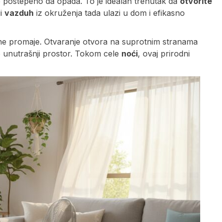
 postepeno da opada. To je idealan trenutak da
otvorite
ji
vazduh
iz okruženja tada ulazi u dom i efikasno
sne promaje. Otvaranje otvora na suprotnim stranama
 unutrašnji prostor. Tokom cele
noći
, ovaj prirodni