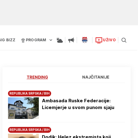
BIG BIZZ
PROGRAM
UŽIVO
TRENDING
NAJČITANIJE
REPUBLIKA SRPSKA / BIH
Ambasada Ruske Federacije:
Licemjerje u svom punom sjaju
REPUBLIKA SRPSKA / BIH
Dodik: Helez ekstremista koji