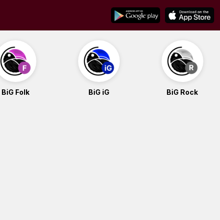
BiG Folk
BiG iG
BiG Rock