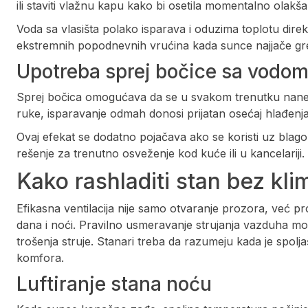
ili staviti vlažnu kapu kako bi osetila momentalno olakša
Voda sa vlasišta polako isparava i oduzima toplotu dir
ekstremnih popodnevnih vrućina kada sunce najjače gre
Upotreba sprej bočice sa vodo
Sprej bočica omogućava da se u svakom trenutku nan
ruke, isparavanje odmah donosi prijatan osećaj hlađenja
Ovaj efekat se dodatno pojačava ako se koristi uz blago 
rešenje za trenutno osveženje kod kuće ili u kancelariji.
Kako rashladiti stan bez kli
Efikasna ventilacija nije samo otvaranje prozora, već pr
dana i noći. Pravilno usmeravanje strujanja vazduha mo
trošenja struje. Stanari treba da razumeju kada je spolja
komfora.
Luftiranje stana noću