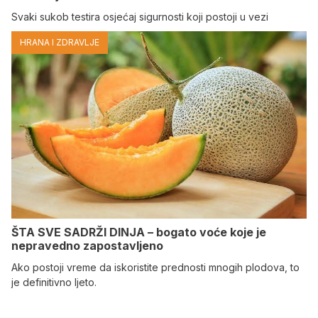
Svaki sukob testira osjećaj sigurnosti koji postoji u vezi
HRANA I ZDRAVLJE
ŠTA SVE SADRŽI DINJA – bogato voće koje je
nepravedno zapostavljeno
Ako postoji vreme da iskoristite prednosti mnogih plodova, to
je definitivno ljeto.