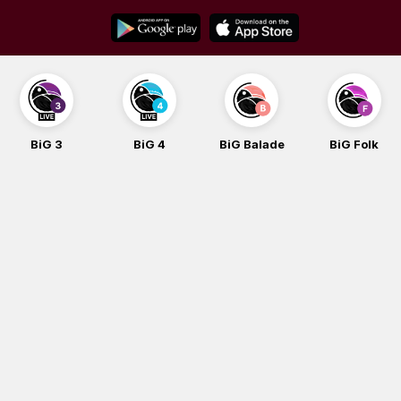
Skip
to
content
BiG 3
BiG 4
BiG Balade
BiG Folk