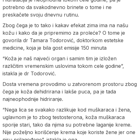
potrebno da svakodnevno brinete o tome i ne
preskačete svoju dnevnu rutinu.
Zbog čega je to tako i kakav efekat zima ima na našu
kožu i kako da je pripremimo za proleće? O tome je
govorila dr Tamara Todorović, doktorkom estetske
medicine, koja je bila gost emisije 150 minuta
“Koža je naš najveći organ i samim tim je izložen
različitim vremenskim uslovima tokom cele godine”,
istakla je dr Todorović.
Dosta vremena provodimo u zatvorenom prostoru zbog
čega je koža dehidrirana i lakše puca, pa je tada
najneophodnije hidriranje.
“Nega lica se svakako razlikuje kod muškaraca i žena,
uglavnom je to zbog testosterona, koža muškaraca
sporije stari, tako da njima su potrebne laganije kreme.
Nije poželjno korišćenje krema koje koriste žene jer one
nisu prilagođene”, istakla je ona.