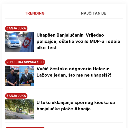
TRENDING
NAJČITANIJE
BANJA LUKA
Uhapšen Banjalučanin: Vrijeđao
policajce, oštetio vozilo MUP-a i odbio
alko-test
REPUBLIKA SRPSKA / BIH
Vučić žestoko odgovorio Helezu:
Lažove jedan, što me ne uhapsiš?!
BANJA LUKA
U toku uklanjanje spornog kioska sa
banjalučke plaže Abacija