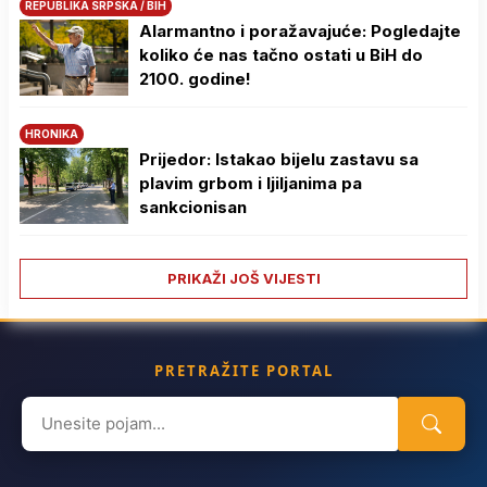
REPUBLIKA SRPSKA / BIH
Alarmantno i poražavajuće: Pogledajte
koliko će nas tačno ostati u BiH do
2100. godine!
HRONIKA
Prijedor: Istakao bijelu zastavu sa
plavim grbom i ljiljanima pa
sankcionisan
PRIKAŽI JOŠ VIJESTI
PRETRAŽITE PORTAL
Search
for: