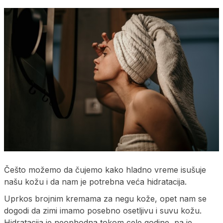
Češto možemo da čujemo kako hladno vreme isušuje
našu kožu i da nam je potrebna veća hidratacija.
Uprkos brojnim kremama za negu kože, opet nam se
dogodi da zimi imamo posebno osetljivu i suvu kožu.
Hidratacija je neophodna tokom cele godine, pa je