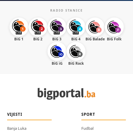
RADIO STANICE
BiG 1
BiG 2
BiG 3
BiG 4
BiG Balade
BiG Folk
BiG iG
BiG Rock
VIJESTI
SPORT
Banja Luka
Fudbal