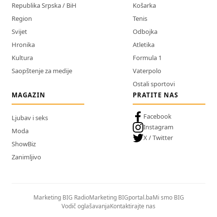
Republika Srpska / BiH
Košarka
Region
Tenis
Svijet
Odbojka
Hronika
Atletika
Kultura
Formula 1
Saopštenje za medije
Vaterpolo
Ostali sportovi
MAGAZIN
PRATITE NAS
Facebook
Ljubav i seks
Instagram
Moda
X / Twitter
ShowBiz
Zanimljivo
Marketing BIG Radio
Marketing BIGportal.ba
Mi smo BIG
Vodič oglašavanja
Kontaktirajte nas