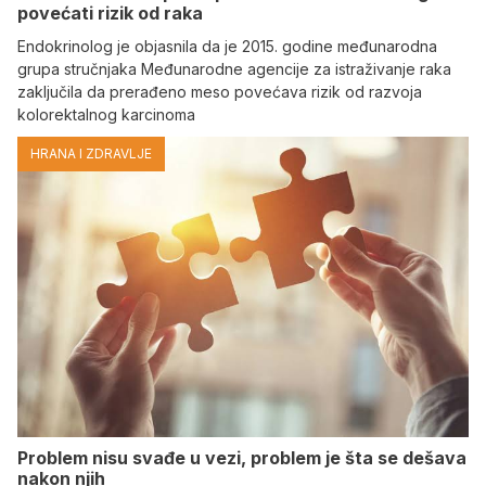
povećati rizik od raka
Endokrinolog je objasnila da je 2015. godine međunarodna
grupa stručnjaka Međunarodne agencije za istraživanje raka
zaključila da prerađeno meso povećava rizik od razvoja
kolorektalnog karcinoma
HRANA I ZDRAVLJE
Problem nisu svađe u vezi, problem je šta se dešava
nakon njih