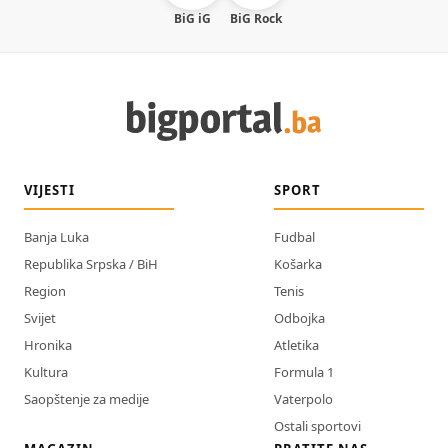
BiG iG
BiG Rock
VIJESTI
SPORT
Banja Luka
Fudbal
Republika Srpska / BiH
Košarka
Region
Tenis
Svijet
Odbojka
Hronika
Atletika
Kultura
Formula 1
Saopštenje za medije
Vaterpolo
Ostali sportovi