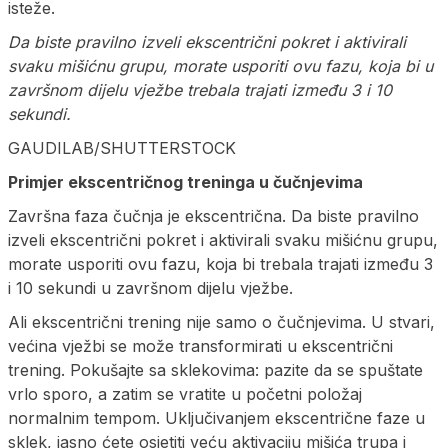
isteže.
Da biste pravilno izveli ekscentrični pokret i aktivirali
svaku mišićnu grupu, morate usporiti ovu fazu, koja bi u
završnom dijelu vježbe trebala trajati između 3 i 10
sekundi.
GAUDILAB/SHUTTERSTOCK
Primjer ekscentričnog treninga u čučnjevima
Završna faza čučnja je ekscentrična. Da biste pravilno
izveli ekscentrični pokret i aktivirali svaku mišićnu grupu,
morate usporiti ovu fazu, koja bi trebala trajati između 3
i 10 sekundi u završnom dijelu vježbe.
Ali ekscentrični trening nije samo o čučnjevima. U stvari,
većina vježbi se može transformirati u ekscentrični
trening. Pokušajte sa sklekovima: pazite da se spuštate
vrlo sporo, a zatim se vratite u početni položaj
normalnim tempom. Uključivanjem ekscentrične faze u
sklek, jasno ćete osjetiti veću aktivaciju mišića trupa i