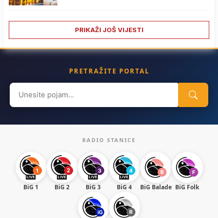
PRIKAŽI JOŠ VIJESTI
PRETRAŽITE PORTAL
Search
for:
RADIO STANICE
BiG 1
BiG 2
BiG 3
BiG 4
BiG Balade
BiG Folk