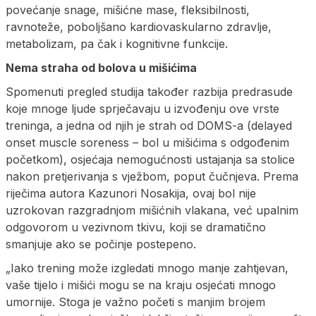
povećanje snage, mišićne mase, fleksibilnosti,
ravnoteže, poboljšano kardiovaskularno zdravlje,
metabolizam, pa čak i kognitivne funkcije.
Nema straha od bolova u mišićima
Spomenuti pregled studija također razbija predrasude
koje mnoge ljude sprječavaju u izvođenju ove vrste
treninga, a jedna od njih je strah od DOMS-a (delayed
onset muscle soreness – bol u mišićima s odgođenim
početkom), osjećaja nemogućnosti ustajanja sa stolice
nakon pretjerivanja s vježbom, poput čučnjeva. Prema
riječima autora Kazunori Nosakija, ovaj bol nije
uzrokovan razgradnjom mišićnih vlakana, već upalnim
odgovorom u vezivnom tkivu, koji se dramatično
smanjuje ako se počinje postepeno.
„Iako trening može izgledati mnogo manje zahtjevan,
vaše tijelo i mišići mogu se na kraju osjećati mnogo
umornije. Stoga je važno početi s manjim brojem