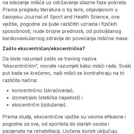
na istezanje mišića uz održavanje silazne faze pokreta.
Prema pregledu literature o toj temi, objavljenom u
časopisu Journal of Sport and Health Science, ove
vježbe, pogodne za ljude različitih uzrasta i fizičkih
sposobnosti, nude brojne prednosti, od poboljšanog
kardiovaskularnog zdravlja do povećanja mišićne mase.
Zašto ekscentričan/ekscentrična?
Da biste razumjeli zašto se trening naziva
“ekscentričnim”, morate razumjeti kako mišići rade. Svaki
put kada se krećemo, naši mišići se kontrahiraju na tri
različita načina:
koncentrično (skraćivanje),
izometrijski (statička napetost) i
ekscentrični (izduženje).
Prema studiji, ekscentrične vježbe su veoma efikasne i
pogodne za sve, od sportista do starijih osoba i
pacijenata na rehabilitaciji. Uočene koristi uključuju