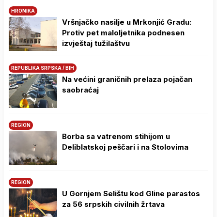
HRONIKA
Vršnjačko nasilje u Mrkonjić Gradu:
Protiv pet maloljetnika podnesen
izvještaj tužilaštvu
REPUBLIKA SRPSKA / BIH
Na većini graničnih prelaza pojačan
saobraćaj
REGION
Borba sa vatrenom stihijom u
Deliblatskoj peščari i na Stolovima
REGION
U Gornjem Selištu kod Gline parastos
za 56 srpskih civilnih žrtava