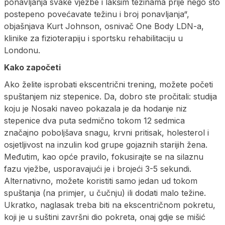
ponavljanja svake vježbe i lakšim težinama prije nego što
postepeno povećavate težinu i broj ponavljanja“,
objašnjava Kurt Johnson, osnivač One Body LDN-a,
klinike za fizioterapiju i sportsku rehabilitaciju u
Londonu.
Kako započeti
Ako želite isprobati ekscentrični trening, možete početi
spuštanjem niz stepenice. Da, dobro ste pročitali: studija
koju je Nosaki naveo pokazala je da hodanje niz
stepenice dva puta sedmično tokom 12 sedmica
značajno poboljšava snagu, krvni pritisak, holesterol i
osjetljivost na inzulin kod grupe gojaznih starijih žena.
Međutim, kao opće pravilo, fokusirajte se na silaznu
fazu vježbe, usporavajući je i brojeći 3-5 sekundi.
Alternativno, možete koristiti samo jedan ud tokom
spuštanja (na primjer, u čučnju) ili dodati malo težine.
Ukratko, naglasak treba biti na ekscentričnom pokretu,
koji je u suštini završni dio pokreta, onaj gdje se mišić