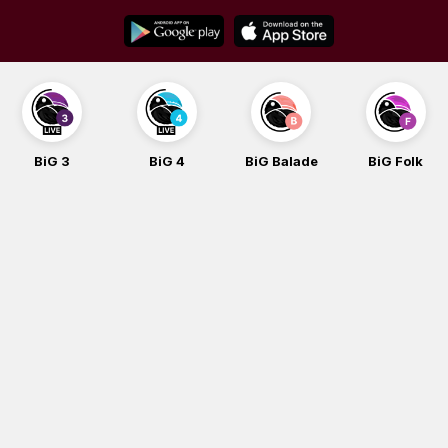
Skip
to
content
BiG 3
BiG 4
BiG Balade
BiG Folk