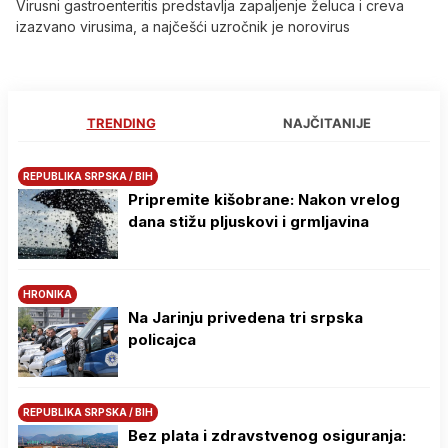
Virusni gastroenteritis predstavlja zapaljenje želuca i creva
izazvano virusima, a najčešći uzročnik je norovirus
TRENDING
NAJČITANIJE
REPUBLIKA SRPSKA / BIH
Pripremite kišobrane: Nakon vrelog
dana stižu pljuskovi i grmljavina
HRONIKA
Na Јarinju privedena tri srpska
policajca
REPUBLIKA SRPSKA / BIH
Bez plata i zdravstvenog osiguranja: