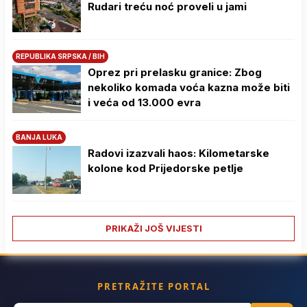
Rudari treću noć proveli u jami
REPUBLIKA SRPSKA / BIH
Oprez pri prelasku granice: Zbog
nekoliko komada voća kazna može biti
i veća od 13.000 evra
BANJA LUKA
Radovi izazvali haos: Kilometarske
kolone kod Prijedorske petlje
PRIKAŽI JOŠ VIJESTI
PRETRAŽITE PORTAL