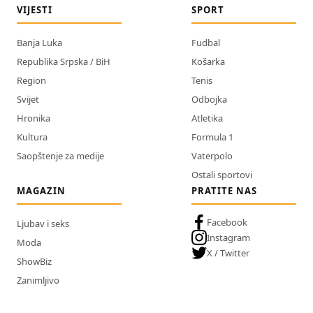
VIJESTI
SPORT
Banja Luka
Fudbal
Republika Srpska / BiH
Košarka
Region
Tenis
Svijet
Odbojka
Hronika
Atletika
Kultura
Formula 1
Saopštenje za medije
Vaterpolo
Ostali sportovi
MAGAZIN
PRATITE NAS
Facebook
Ljubav i seks
Instagram
Moda
X / Twitter
ShowBiz
Zanimljivo