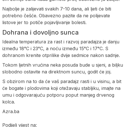
Najbolje je zalijevati svakih 7-10 dana, ali ljeti će biti
potrebno češće. Obavezno pazite da ne polijevate
listove jer to potiče pojavljivanje bolesti.
Dohrana i dovoljno sunca
Idealna temperatura za rast i razvoj paradajza je danju
između 18°C i 23°C, a noću između 15°C i 17°C. S
dohranom krenite otprilike dvije sedmice nakon sadnje.
Tokom ljetnih vrućina neka posuda bude u sjeni, a biljku
slobodno ostavite na direktnom suncu, godit će joj.
S obzirom na to da će vaš paradajz rasti i u visinu, a bit
će bogate i plodovima koji otežavaju stabljiku, imajte na
umu i odgovarajuću potporu poput manjeg drvenog
kolca.
Azra.ba
Podijeli vijest na: