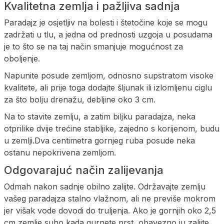
Kvalitetna zemlja i pažljiva sadnja
Paradajz je osjetljiv na bolesti i štetočine koje se mogu
zadržati u tlu, a jedna od prednosti uzgoja u posudama
je to što se na taj način smanjuje mogućnost za
oboljenje.
Napunite posude zemljom, odnosno supstratom visoke
kvalitete, ali prije toga dodajte šljunak ili izlomljenu ciglu
za što bolju drenažu, debljine oko 3 cm.
Na to stavite zemlju, a zatim biljku paradajza, neka
otprilike dvije trećine stabljike, zajedno s korijenom, budu
u zemlji.Dva centimetra gornjeg ruba posude neka
ostanu nepokrivena zemljom.
Odgovarajuć način zalijevanja
Odmah nakon sadnje obilno zalijte. Održavajte zemlju
vašeg paradajza stalno vlažnom, ali ne previše mokrom
jer višak vode dovodi do truljenja. Ako je gornjih oko 2,5
cm zemlje suho kada gurnete prst, obavezno ju zalijte.