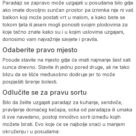
Paradajz se zapravo može uzgajati u posudama bilo gdje
ako imate dovoljno sunčan prostor pa iznimka nije ni vaš
balkon koji može postati vrt u malom, a kako biste se
tokom ljeta ili jeseni mogli ponositi svojim plodovima za
koje tačno znate kako su i u kojim uslovima uzgajani,
donosimo vam najvažnije savjete i pravila.
Odaberite pravo mjesto
Posude stavite na mjesto gdje će imati najmanje šest sati
sunca dnevno. Stavite ih jednu pored druge, ali ne tako
blizu da se lišće međusobno dodiruje jer to može
pospješiti širenje bolesti.
Odlučite se za pravu sortu
Bilo da želite uzgajati paradajz za kuhanje, sendviče,
pravljenje domaćeg kečapa, soka od paradajza ili umaka
ili sve navedeno, postoji mnoštvo sorti između kojih
možete birati. Evo koje će se najbolje snaći u manjem
okruženju i u posudama: