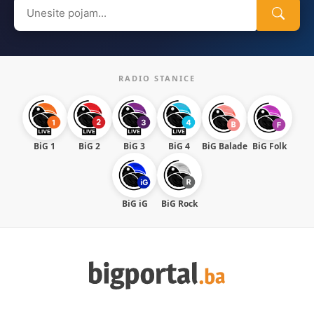
Search
for:
RADIO STANICE
BiG 1
BiG 2
BiG 3
BiG 4
BiG Balade
BiG Folk
BiG iG
BiG Rock