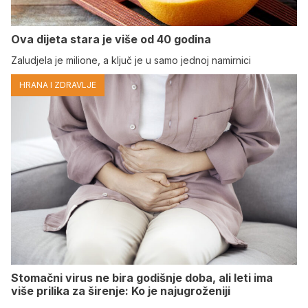
Ova dijeta stara je više od 40 godina
Zaludjela je milione, a ključ je u samo jednoj namirnici
HRANA I ZDRAVLJE
Stomačni virus ne bira godišnje doba, ali leti ima
više prilika za širenje: Ko je najugroženiji