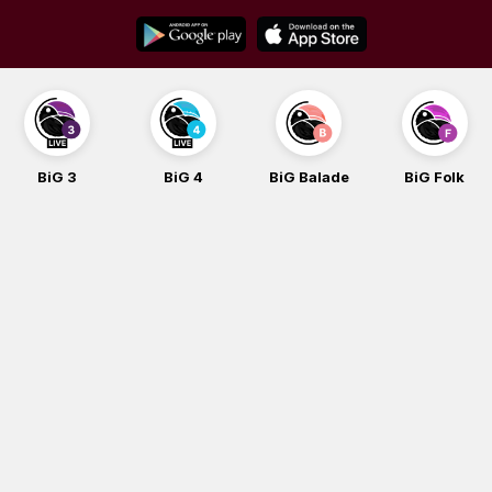
Skip
to
content
BiG 3
BiG 4
BiG Balade
BiG Folk