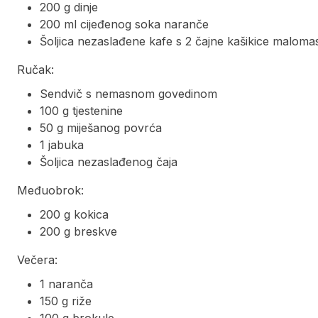
200 g dinje
200 ml cijeđenog soka naranče
Šoljica nezaslađene kafe s 2 čajne kašikice maloma
Ručak:
Sendvič s nemasnom govedinom
100 g tjestenine
50 g miješanog povrća
1 jabuka
Šoljica nezaslađenog čaja
Međuobrok:
200 g kokica
200 g breskve
Večera:
1 naranča
150 g riže