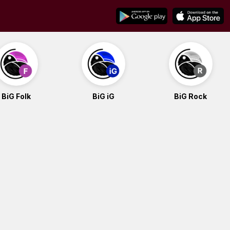
BiG Folk
BiG iG
BiG Rock