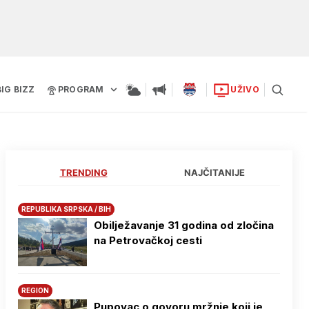
BIG BIZZ
PROGRAM
UŽIVO
TRENDING
NAJČITANIJE
REPUBLIKA SRPSKA / BIH
Obilježavanje 31 godina od zločina
na Petrovačkoj cesti
REGION
Pupovac o govoru mržnje koji je