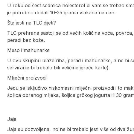
U roku od šest sedmica holesterol bi vam se trebao sman
je potrebno dodati 10-25 grama vlakana na dan.
Šta jesti na TLC dijeti?
TLC prehrana sastoji se od većih količina voća, povrća, c
peradi bez kože.
Meso i mahunarke
U ovu skupinu ulaze riba, perad i mahunarke, a ne bi se
serviranje bi trebalo biti veličine igraće karte).
Mliječni proizvodi
Jedu se isključivo niskomasni mliječni proizvodi i to ma
šoljica obranog mlijeka, šoljica grčkog jogurta ili 30 gr
Jaja
Jaja su dozvoljena, no ne bi trebalo jesti više od dva 