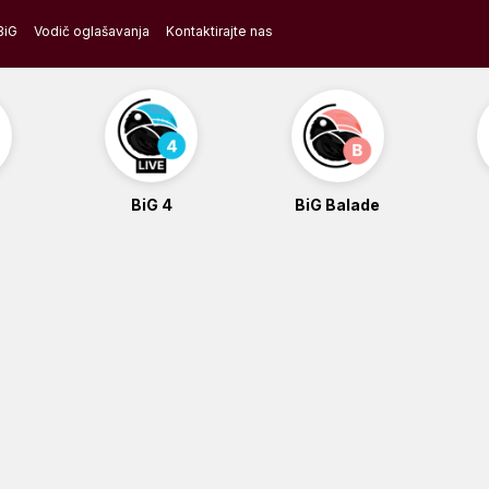
BiG
Vodič oglašavanja
Kontaktirajte nas
BiG 4
BiG Balade