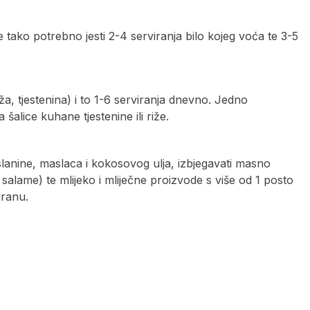
je tako potrebno jesti 2-4 serviranja bilo kojeg voća te 3-5
ža, tjestenina) i to 1-6 serviranja dnevno. Jedno
šalice kuhane tjestenine ili riže.
 slanine, maslaca i kokosovog ulja, izbjegavati masno
alame) te mlijeko i mliječne proizvode s više od 1 posto
hranu.