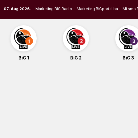
Skip
07. Aug 2026.
Marketing BIG Radio
Marketing BiGportal.ba
Mi smo 
to
content
BiG 1
BiG 2
BiG 3