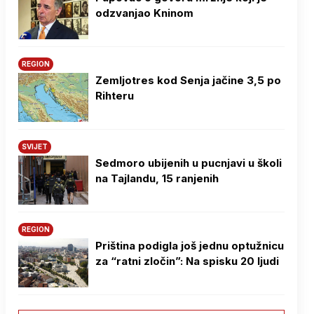
odzvanjao Kninom
REGION
Zemljotres kod Senja jačine 3,5 po
Rihteru
SVIJET
Sedmoro ubijenih u pucnjavi u školi
na Tajlandu, 15 ranjenih
REGION
Priština podigla još jednu optužnicu
za “ratni zločin”: Na spisku 20 ljudi