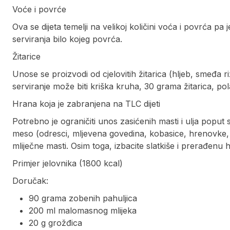
Voće i povrće
Ova se dijeta temelji na velikoj količini voća i povrća pa 
serviranja bilo kojeg povrća.
Žitarice
Unose se proizvodi od cjelovitih žitarica (hljeb, smeđa ri
serviranje može biti kriška kruha, 30 grama žitarica, pola 
Hrana koja je zabranjena na TLC dijeti
Potrebno je ograničiti unos zasićenih masti i ulja poput
meso (odresci, mljevena govedina, kobasice, hrenovke, s
mliječne masti. Osim toga, izbacite slatkiše i prerađenu 
Primjer jelovnika (1800 kcal)
Doručak:
90 grama zobenih pahuljica
200 ml malomasnog mlijeka
20 g grožđica