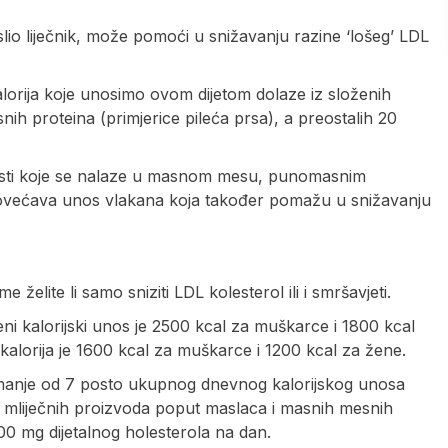
slio liječnik, može pomoći u snižavanju razine ‘lošeg’ LDL
alorija koje unosimo ovom dijetom dolaze iz složenih
snih proteina (primjerice pileća prsa), a preostalih 20
 masti koje se nalaze u masnom mesu, punomasnim
 povećava unos vlakana koja također pomažu u snižavanju
me želite li samo sniziti LDL kolesterol ili i smršavjeti.
ni kalorijski unos je 2500 kcal za muškarce i 1800 kcal
 kalorija je 1600 kcal za muškarce i 1200 kcal za žene.
a manje od 7 posto ukupnog dnevnog kalorijskog unosa
 mliječnih proizvoda poput maslaca i masnih mesnih
 mg dijetalnog holesterola na dan.