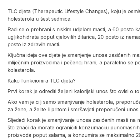
TLC dijeta (Therapeutic Lifestyle Changes), koju je osmi
holesterola u šest sedmica.
Radi se o prehrani s niskim udjelom masti, a 60 posto k
ugljikohidrata poput cjelovitih žitarica, 20 posto iz nema
posto iz zdravih masti.
Ključna ideja ove dijete je smanjenje unosa zasićenih
mliječnim proizvodima i pečenoj hrani, a paralelno se
kolesterola.
Kako funkcionira TLC dijeta?
Prvi korak je odrediti željeni kalorijski unos što ovisi o to
Ako vam je cilj samo smanjivanje holesterola, preporuče
za žene, a želite li pritom i smršavjeti preporučeni unos
Sljedeći korak je smanjivanje unosa zasićenih masti n
što znači da morate ograničiti konzumaciju punomasnih
proizvoda poput salama, a konzumira se maksimalno 200