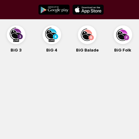
Skip
to
content
BiG 4
BiG Balade
BiG Folk
BiG iG