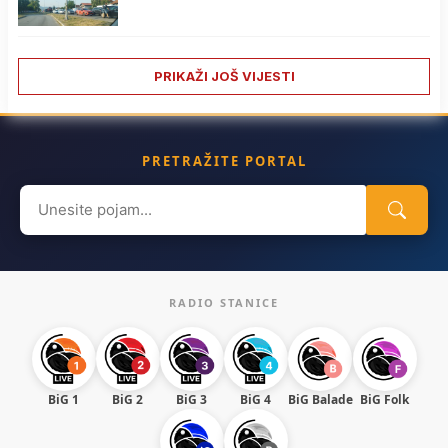
PRIKAŽI JOŠ VIJESTI
PRETRAŽITE PORTAL
Search
for:
RADIO STANICE
BiG 1
BiG 2
BiG 3
BiG 4
BiG Balade
BiG Folk