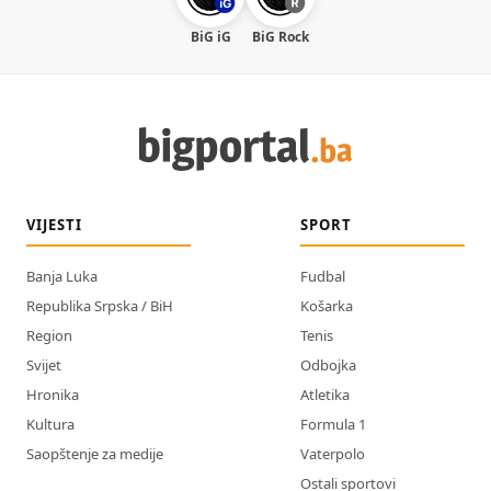
BiG iG
BiG Rock
VIJESTI
SPORT
Banja Luka
Fudbal
Republika Srpska / BiH
Košarka
Region
Tenis
Svijet
Odbojka
Hronika
Atletika
Kultura
Formula 1
Saopštenje za medije
Vaterpolo
Ostali sportovi