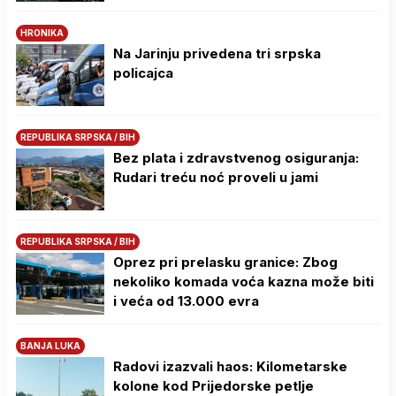
HRONIKA
Na Јarinju privedena tri srpska
policajca
REPUBLIKA SRPSKA / BIH
Bez plata i zdravstvenog osiguranja:
Rudari treću noć proveli u jami
REPUBLIKA SRPSKA / BIH
Oprez pri prelasku granice: Zbog
nekoliko komada voća kazna može biti
i veća od 13.000 evra
BANJA LUKA
Radovi izazvali haos: Kilometarske
kolone kod Prijedorske petlje