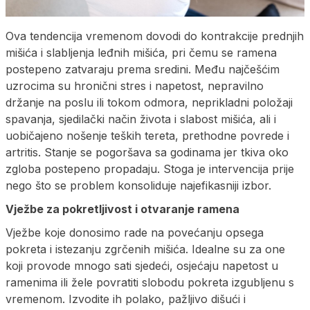
Ova tendencija vremenom dovodi do kontrakcije prednjih
mišića i slabljenja leđnih mišića, pri čemu se ramena
postepeno zatvaraju prema sredini. Među najčešćim
uzrocima su hronični stres i napetost, nepravilno
držanje na poslu ili tokom odmora, neprikladni položaji
spavanja, sjedilački način života i slabost mišića, ali i
uobičajeno nošenje teških tereta, prethodne povrede i
artritis. Stanje se pogoršava sa godinama jer tkiva oko
zgloba postepeno propadaju. Stoga je intervencija prije
nego što se problem konsoliduje najefikasniji izbor.
Vježbe za pokretljivost i otvaranje ramena
Vježbe koje donosimo rade na povećanju opsega
pokreta i istezanju zgrčenih mišića. Idealne su za one
koji provode mnogo sati sjedeći, osjećaju napetost u
ramenima ili žele povratiti slobodu pokreta izgubljenu s
vremenom. Izvodite ih polako, pažljivo dišući i