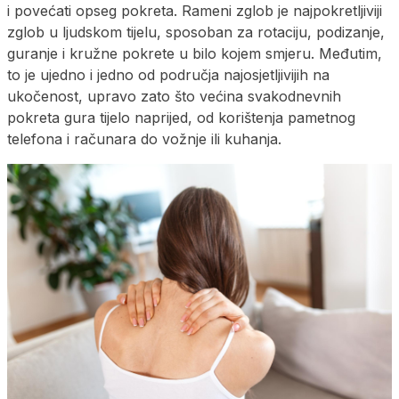
i povećati opseg pokreta. Rameni zglob je najpokretljiviji
zglob u ljudskom tijelu, sposoban za rotaciju, podizanje,
guranje i kružne pokrete u bilo kojem smjeru. Međutim,
to je ujedno i jedno od područja najosjetljivijih na
ukočenost, upravo zato što većina svakodnevnih
pokreta gura tijelo naprijed, od korištenja pametnog
telefona i računara do vožnje ili kuhanja.