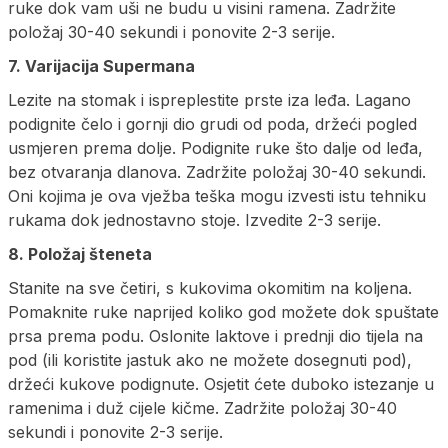
ruke dok vam uši ne budu u visini ramena. Zadržite
položaj 30-40 sekundi i ponovite 2-3 serije.
7. Varijacija Supermana
Lezite na stomak i ispreplestite prste iza leđa. Lagano
podignite čelo i gornji dio grudi od poda, držeći pogled
usmjeren prema dolje. Podignite ruke što dalje od leđa,
bez otvaranja dlanova. Zadržite položaj 30-40 sekundi.
Oni kojima je ova vježba teška mogu izvesti istu tehniku ​​
rukama dok jednostavno stoje. Izvedite 2-3 serije.
8. Položaj šteneta
Stanite na sve četiri, s kukovima okomitim na koljena.
Pomaknite ruke naprijed koliko god možete dok spuštate
prsa prema podu. Oslonite laktove i prednji dio tijela na
pod (ili koristite jastuk ako ne možete dosegnuti pod),
držeći kukove podignute. Osjetit ćete duboko istezanje u
ramenima i duž cijele kičme. Zadržite položaj 30-40
sekundi i ponovite 2-3 serije.