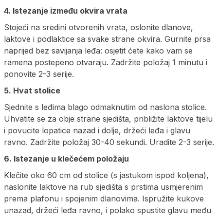
4. Istezanje između okvira vrata
Stojeći na sredini otvorenih vrata, oslonite dlanove,
laktove i podlaktice sa svake strane okvira. Gurnite prsa
naprijed bez savijanja leđa: osjetit ćete kako vam se
ramena postepeno otvaraju. Zadržite položaj 1 minutu i
ponovite 2-3 serije.
5. Hvat stolice
Sjednite s leđima blago odmaknutim od naslona stolice.
Uhvatite se za obje strane sjedišta, približite laktove tijelu
i povucite lopatice nazad i dolje, držeći leđa i glavu
ravno. Zadržite položaj 30-40 sekundi. Uradite 2-3 serije.
6. Istezanje u klečećem položaju
Klečite oko 60 cm od stolice (s jastukom ispod koljena),
naslonite laktove na rub sjedišta s prstima usmjerenim
prema plafonu i spojenim dlanovima. Ispružite kukove
unazad, držeći leđa ravno, i polako spustite glavu među