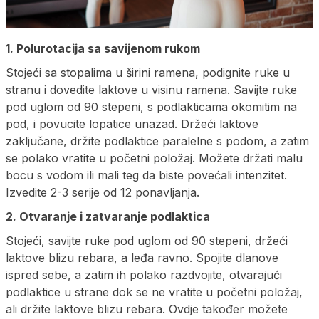
1. Polurotacija sa savijenom rukom
Stojeći sa stopalima u širini ramena, podignite ruke u
stranu i dovedite laktove u visinu ramena. Savijte ruke
pod uglom od 90 stepeni, s podlakticama okomitim na
pod, i povucite lopatice unazad. Držeći laktove
zaključane, držite podlaktice paralelne s podom, a zatim
se polako vratite u početni položaj. Možete držati malu
bocu s vodom ili mali teg da biste povećali intenzitet.
Izvedite 2-3 serije od 12 ponavljanja.
2. Otvaranje i zatvaranje podlaktica
Stojeći, savijte ruke pod uglom od 90 stepeni, držeći
laktove blizu rebara, a leđa ravno. Spojite dlanove
ispred sebe, a zatim ih polako razdvojite, otvarajući
podlaktice u strane dok se ne vratite u početni položaj,
ali držite laktove blizu rebara. Ovdje također možete