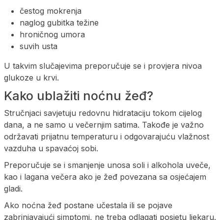
čestog mokrenja
naglog gubitka težine
hroničnog umora
suvih usta
U takvim slučajevima preporučuje se i provjera nivoa
glukoze u krvi.
Kako ublažiti noćnu žeđ?
Stručnjaci savjetuju redovnu hidrataciju tokom cijelog
dana, a ne samo u večernjim satima. Takođe je važno
održavati prijatnu temperaturu i odgovarajuću vlažnost
vazduha u spavaćoj sobi.
Preporučuje se i smanjenje unosa soli i alkohola uveče,
kao i lagana večera ako je žeđ povezana sa osjećajem
gladi.
Ako noćna žeđ postane učestala ili se pojave
zabrinjavajući simptomi, ne treba odlagati posjetu ljekaru.