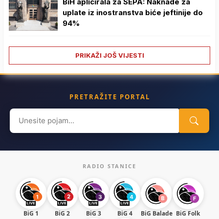
BiH aplicirala za SEPA: Naknade za
uplate iz inostranstva biće jeftinije do
94%
PRIKAŽI JOŠ VIJESTI
PRETRAŽITE PORTAL
Search
for:
RADIO STANICE
BiG 1
BiG 2
BiG 3
BiG 4
BiG Balade
BiG Folk