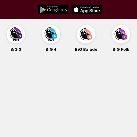
Skip
to
content
BiG 3
BiG 4
BiG Balade
BiG Folk