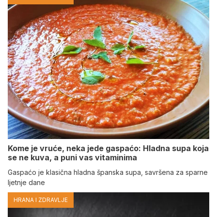
Kome je vruće, neka jede gaspaćo: Hladna supa koja
se ne kuva, a puni vas vitaminima
Gaspaćo je klasična hladna španska supa, savršena za sparne
ljetnje dane
HRANA I ZDRAVLJE