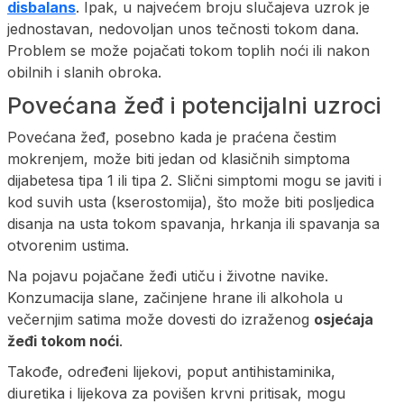
disbalans
. Ipak, u najvećem broju slučajeva uzrok je
jednostavan, nedovoljan unos tečnosti tokom dana.
Problem se može pojačati tokom toplih noći ili nakon
obilnih i slanih obroka.
Povećana žeđ i potencijalni uzroci
Povećana žeđ, posebno kada je praćena čestim
mokrenjem, može biti jedan od klasičnih simptoma
dijabetesa tipa 1 ili tipa 2. Slični simptomi mogu se javiti i
kod suvih usta (kserostomija), što može biti posljedica
disanja na usta tokom spavanja, hrkanja ili spavanja sa
otvorenim ustima.
Na pojavu pojačane žeđi utiču i životne navike.
Konzumacija slane, začinjene hrane ili alkohola u
večernjim satima može dovesti do izraženog
osjećaja
žeđi tokom noći
.
Takođe, određeni lijekovi, poput antihistaminika,
diuretika i lijekova za povišen krvni pritisak, mogu