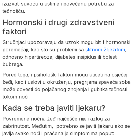
izazvati suvoću u ustima i povećanu potrebu za
tečnošću.
Hormonski i drugi zdravstveni
faktori
Stručnjaci upozoravaju da uzrok mogu biti i hormonski
poremećaji, kao što su problemi sa
štitnom žlijezdom
,
odnosno hipertireoza, dijabetes insipidus ili bolesti
bubrega.
Pored toga, i psihološki faktori mogu uticati na osjećaj
žeđi, kao i uslovi u okruženju, pregrijana spavaća soba
može dovesti do pojačanog znojenja i gubitka tečnosti
tokom noći.
Kada se treba javiti ljekaru?
Povremena noćna žeđ najčešće nije razlog za
zabrinutost. Međutim, potrebno se javiti ljekaru ako se
javlja svake noći i praćena je simptomima poput: