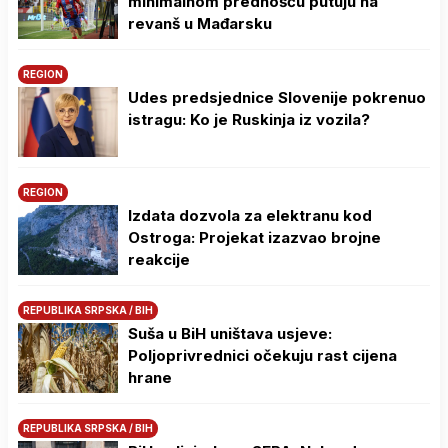
minimalnom prednošću putuju na
revanš u Mađarsku
REGION
Udes predsjednice Slovenije pokrenuo
istragu: Ko je Ruskinja iz vozila?
REGION
Izdata dozvola za elektranu kod
Ostroga: Projekat izazvao brojne
reakcije
REPUBLIKA SRPSKA / BIH
Suša u BiH uništava usjeve:
Poljoprivrednici očekuju rast cijena
hrane
REPUBLIKA SRPSKA / BIH