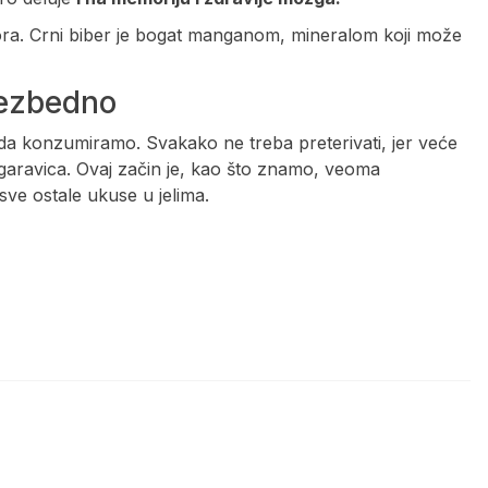
fora. Crni biber je bogat manganom, mineralom koji može
 bezbedno
da konzumiramo. Svakako ne treba preterivati, jer veće
žgaravica. Ovaj začin je, kao što znamo, veoma
sve ostale ukuse u jelima.