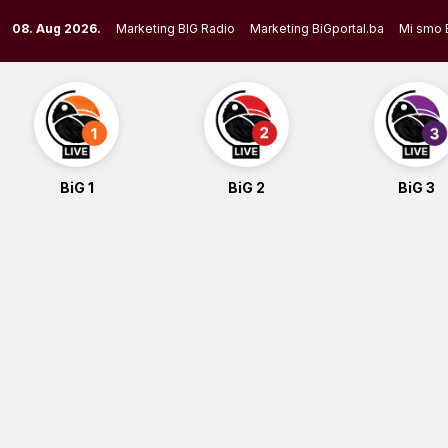
Skip
08. Aug 2026.
Marketing BIG Radio
Marketing BiGportal.ba
Mi smo 
to
content
BiG 1
BiG 2
BiG 3