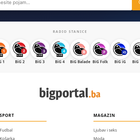
RADIO STANICE
G 1
BiG 2
BiG 3
BiG 4
BiG Balade
BiG Folk
BiG iG
BiG
SPORT
MAGAZIN
Fudbal
Ljubav i seks
Košarka
Moda