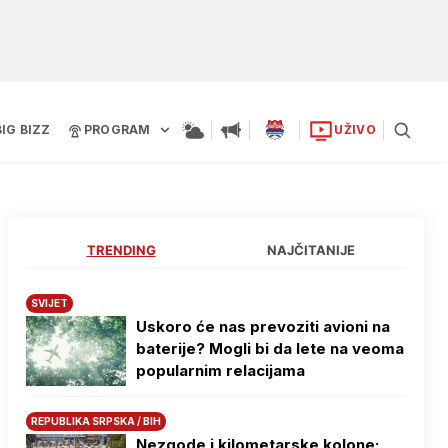
BIG BIZZ
PROGRAM
UŽIVO
TRENDING
NAJČITANIJE
SVIJET
Uskoro će nas prevoziti avioni na
baterije? Mogli bi da lete na veoma
popularnim relacijama
REPUBLIKA SRPSKA / BIH
Nezgode i kilometarske kolone: