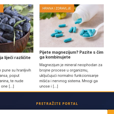
E
HRANA I ZDRAVLJE
Pijete magnezijum? Pazite s čim
ga kombinujete
 liječi različite
Magnezijum je mineral neophodan za
brojne procese u organizmu,
pune su hranljivih
uključujući normalno funkcionisanje
dansa, poput
mišića i nervnog sistema. Mnogi ga
janina, te nude
unose i […]
a one […]
PRETRAŽITE PORTAL
ch