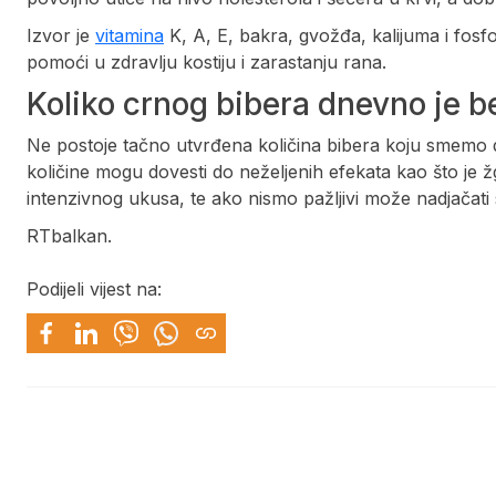
Izvor je
vitamina
K, A, E, bakra, gvožđa, kalijuma i fos
pomoći u zdravlju kostiju i zarastanju rana.
Koliko crnog bibera dnevno je
Ne postoje tačno utvrđena količina bibera koju smemo 
količine mogu dovesti do neželjenih efekata kao što je 
intenzivnog ukusa, te ako nismo pažljivi može nadjačati 
RTbalkan.
Podijeli vijest na: