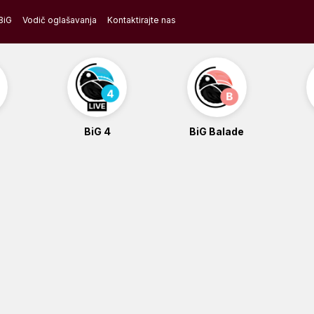
BiG
Vodič oglašavanja
Kontaktirajte nas
BiG 4
BiG Balade