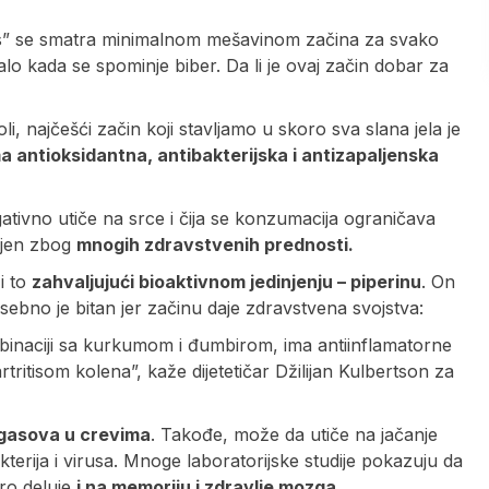
iks” se smatra minimalnom mešavinom začina za svako
alo kada se spominje biber. Da li je ovaj začin dobar za
, najčešći začin koji stavljamo u skoro sva slana jela je
a antioksidantna, antibakterijska i antizapaljenska
gativno utiče na srce i čija se konzumacija ograničava
ljen zbog
mnogih zdravstvenih prednosti.
i to
zahvaljujući bioaktivnom jedinjenju – piperinu
. On
osebno je bitan jer začinu daje zdravstvena svojstva:
mbinaciji sa kurkumom i đumbirom, ima antiinflamatorne
tritisom kolena”, kaže dijetetičar Džilijan Kulbertson za
 gasova u crevima
. Takođe, može da utiče na jačanje
akterija i virusa. Mnoge laboratorijske studije pokazuju da
bro deluje
i na memoriju i zdravlje mozga.