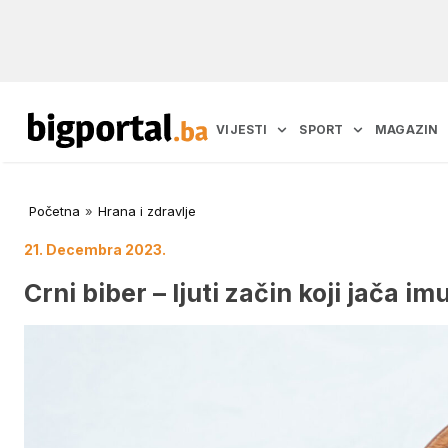
VIJESTI
SPORT
MAGAZIN
Početna
»
Hrana i zdravlje
21. Decembra 2023.
Crni biber – ljuti začin koji jača i