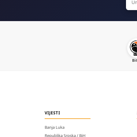
for:
Bi
VIJESTI
Banja Luka
Republika Srpska / BiH