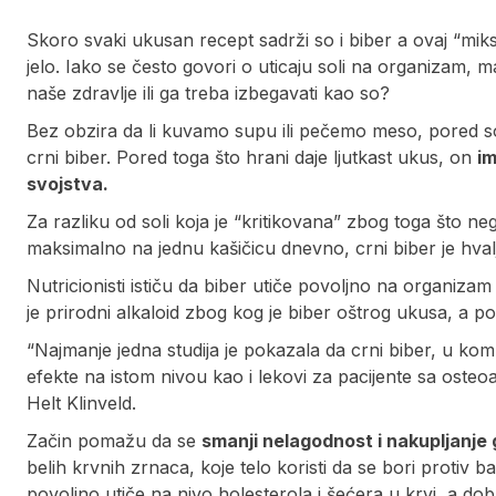
Skoro svaki ukusan recept sadrži so i biber a ovaj “m
jelo. Iako se često govori o uticaju soli na organizam, m
naše zdravlje ili ga treba izbegavati kao so?
Bez obzira da li kuvamo supu ili pečemo meso, pored soli
crni biber. Pored toga što hrani daje ljutkast ukus, on
im
svojstva.
Za razliku od soli koja je “kritikovana” zbog toga što ne
maksimalno na jednu kašičicu dnevno, crni biber je hva
Nutricionisti ističu da biber utiče povoljno na organizam 
je prirodni alkaloid zbog kog je biber oštrog ukusa, a p
“Najmanje jedna studija je pokazala da crni biber, u ko
efekte na istom nivou kao i lekovi za pacijente sa osteoar
Helt Klinveld.
Začin pomažu da se
smanji nelagodnost i nakupljanje
belih krvnih zrnaca, koje telo koristi da se bori protiv b
povoljno utiče na nivo holesterola i šećera u krvi, a do