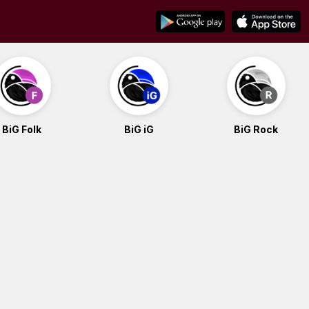
BiG Folk
BiG iG
BiG Rock