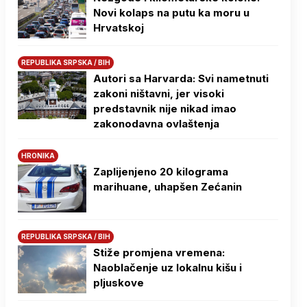
Novi kolaps na putu ka moru u
Hrvatskoj
REPUBLIKA SRPSKA / BIH
Autori sa Harvarda: Svi nametnuti
zakoni ništavni, jer visoki
predstavnik nije nikad imao
zakonodavna ovlaštenja
HRONIKA
Zaplijenjeno 20 kilograma
marihuane, uhapšen Zećanin
REPUBLIKA SRPSKA / BIH
Stiže promjena vremena:
Naoblačenje uz lokalnu kišu i
pljuskove