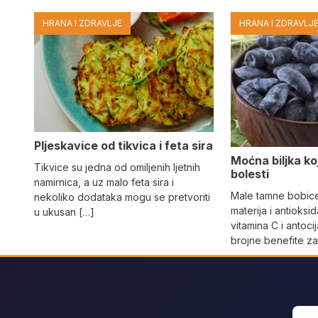
HRANA I ZDRAVLJE
HRANA I ZDRAVLJ
Pljeskavice od tikvica i feta sira
Moćna biljka koja
Tikvice su jedna od omiljenih ljetnih
bolesti
namirnica, a uz malo feta sira i
Male tamne bobice 
nekoliko dodataka mogu se pretvoriti
materija i antioksi
u ukusan […]
vitamina C i antoci
brojne benefite z
Sear