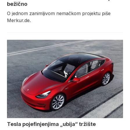
bežično
O jednom zanimljivom nemačkom projektu piše
Merkur.de.
Tesla pojefinjenjima „ubija“ tržište