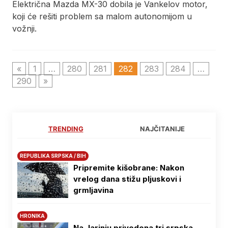
Električna Mazda MX-30 dobila je Vankelov motor,
koji će rešiti problem sa malom autonomijom u
vožnji.
«
1
…
280
281
282
283
284
…
290
»
TRENDING
NAJČITANIJE
REPUBLIKA SRPSKA / BIH
Pripremite kišobrane: Nakon
vrelog dana stižu pljuskovi i
grmljavina
HRONIKA
Na Јarinju privedena tri srpska