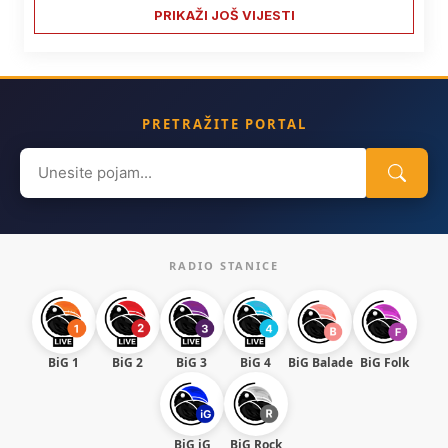
PRIKAŽI JOŠ VIJESTI
PRETRAŽITE PORTAL
Search
for:
RADIO STANICE
BiG 1
BiG 2
BiG 3
BiG 4
BiG Balade
BiG Folk
BiG iG
BiG Rock