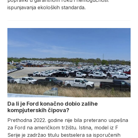
popravki u garantnom roku i nemogućnost
ispunjavanja ekoloških standarda.
Da li je Ford konačno dobio zalihe
kompjuterskih čipova?
Prethodna 2022. godine nije bila preterano uspešna
za Ford na američkom tržištu. Istina, model iz F
Serije je zadržao titulu bestselera sa isporučenih