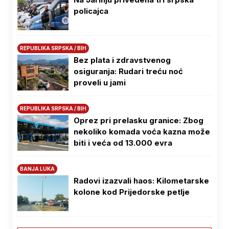
policajca
REPUBLIKA SRPSKA / BIH
Bez plata i zdravstvenog
osiguranja: Rudari treću noć
proveli u jami
REPUBLIKA SRPSKA / BIH
Oprez pri prelasku granice: Zbog
nekoliko komada voća kazna može
biti i veća od 13.000 evra
BANJA LUKA
Radovi izazvali haos: Kilometarske
kolone kod Prijedorske petlje