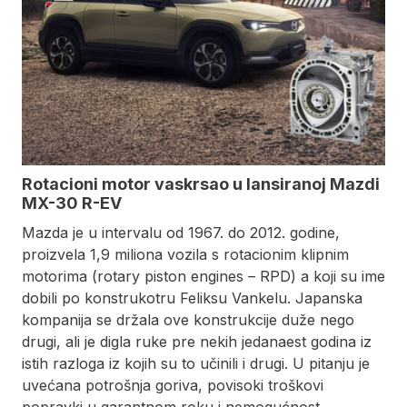
Rotacioni motor vaskrsao u lansiranoj Mazdi
MX-30 R-EV
Mazda je u intervalu od 1967. do 2012. godine,
proizvela 1,9 miliona vozila s rotacionim klipnim
motorima (rotary piston engines – RPD) a koji su ime
dobili po konstrukotru Feliksu Vankelu. Japanska
kompanija se držala ove konstrukcije duže nego
drugi, ali je digla ruke pre nekih jedanaest godina iz
istih razloga iz kojih su to učinili i drugi. U pitanju je
uvećana potrošnja goriva, povisoki troškovi