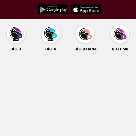
Skip
to
content
BiG 3
BiG 4
BiG Balade
BiG Folk