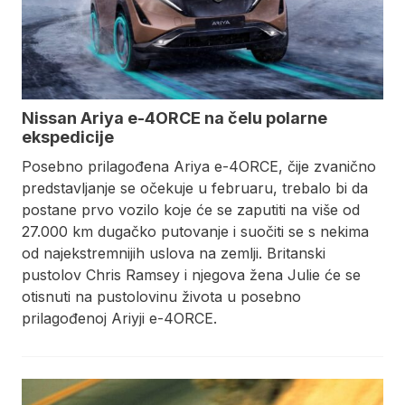
Nissan Ariya e-4ORCE na čelu polarne
ekspedicije
Posebno prilagođena Ariya e-4ORCE, čije zvanično
predstavljanje se očekuje u februaru, trebalo bi da
postane prvo vozilo koje će se zaputiti na više od
27.000 km dugačko putovanje i suočiti se s nekima
od najekstremnijih uslova na zemlji. Britanski
pustolov Chris Ramsey i njegova žena Julie će se
otisnuti na pustolovinu života u posebno
prilagođenoj Ariyji e-4ORCE.