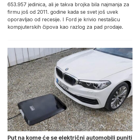
653.957 jedinica, ali je takva brojka bila najmanja za
firmu još od 2011. godine kada se svet još uvek
oporavljao od recesije. I Ford je krivio nestašicu
kompjuterskih čipova kao razlog za pad prodaje.
Put na kome će se električni automobili puniti