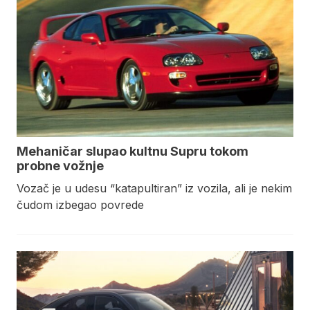
Mehaničar slupao kultnu Supru tokom
probne vožnje
Vozač je u udesu “katapultiran” iz vozila, ali je nekim
čudom izbegao povrede