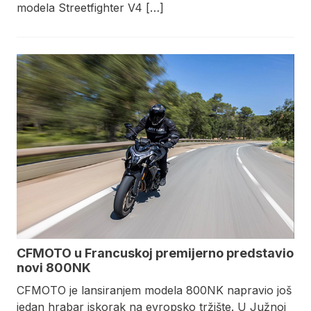
modela Streetfighter V4 […]
CFMOTO u Francuskoj premijerno predstavio
novi 800NK
CFMOTO je lansiranjem modela 800NK napravio još
jedan hrabar iskorak na evropsko tržište. U Južnoj