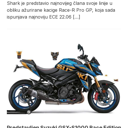
Shark je predstavio najnovijeg člana svoje linije u
obliku ažurirane kacige Race-R Pro GP, koja sada
ispunjava najnoviju ECE 22.06 […]
Predstavljen Suzuki GSX-S1000 Race Edition