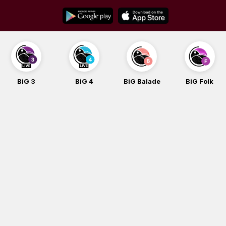
Skip
to
content
BiG 3
BiG 4
BiG Balade
BiG Folk