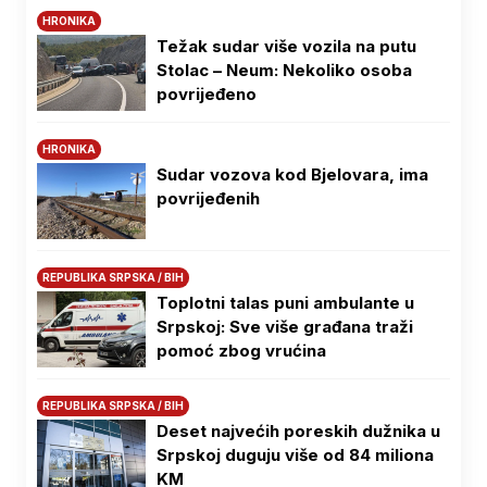
HRONIKA
Težak sudar više vozila na putu
Stolac – Neum: Nekoliko osoba
povrijeđeno
HRONIKA
Sudar vozova kod Bjelovara, ima
povrijeđenih
REPUBLIKA SRPSKA / BIH
Toplotni talas puni ambulante u
Srpskoj: Sve više građana traži
pomoć zbog vrućina
REPUBLIKA SRPSKA / BIH
Deset najvećih poreskih dužnika u
Srpskoj duguju više od 84 miliona
KM