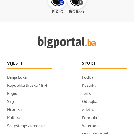
BiG iG
BiG Rock
VIJESTI
SPORT
Banja Luka
Fudbal
Republika Srpska / BiH
Košarka
Region
Tenis
Svijet
Odbojka
Hronika
Atletika
Kultura
Formula 1
Saopštenje za medije
Vaterpolo
Ostali sportovi