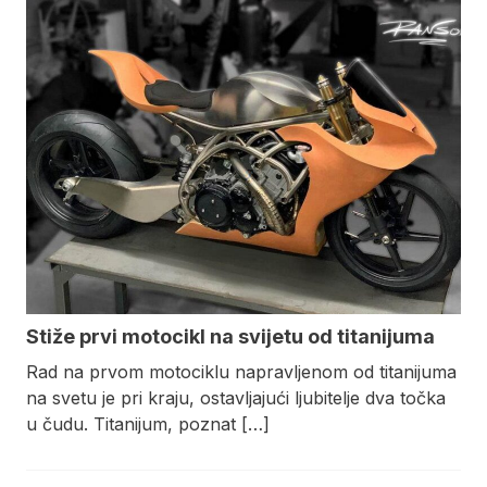
Stiže prvi motocikl na svijetu od titanijuma
Rad na prvom motociklu napravljenom od titanijuma
na svetu je pri kraju, ostavljajući ljubitelje dva točka
u čudu. Titanijum, poznat […]