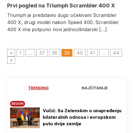
Prvi pogled na Triumph Scrambler 400 X
Triumph je predstavio dugo očekivani Scrambler
400 X, drugi model nakon Speed 400. Scrambler
400 X ima potpuno novi jednocilindarski […]
«
1
…
37
38
39
40
41
…
44
»
TRENDING
NAJČITANIJE
REGION
Vučić: Sa Zelenskim o unapređenju
bilateralnih odnosa i evropskom
putu dvije zemlje