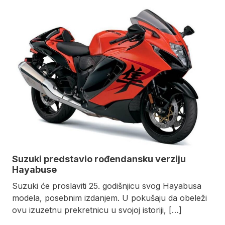
Suzuki predstavio rođendansku verziju
Hayabuse
Suzuki će proslaviti 25. godišnjicu svog Hayabusa
modela, posebnim izdanjem. U pokušaju da obeleži
ovu izuzetnu prekretnicu u svojoj istoriji, […]