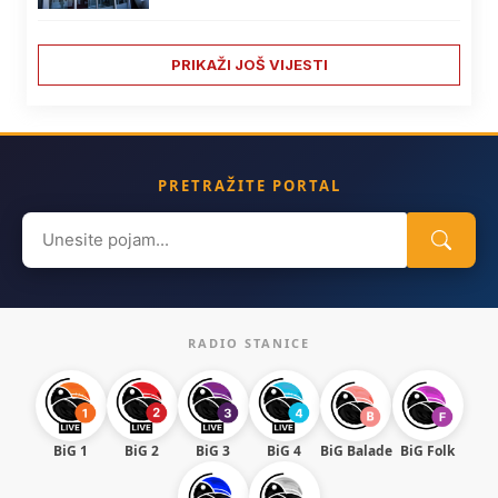
PRIKAŽI JOŠ VIJESTI
PRETRAŽITE PORTAL
Search
for:
RADIO STANICE
BiG 1
BiG 2
BiG 3
BiG 4
BiG Balade
BiG Folk