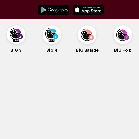
Skip
to
content
BiG 3
BiG 4
BiG Balade
BiG Folk