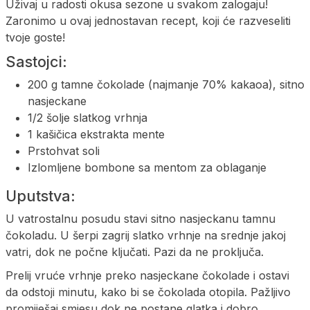
Uživaj u radosti okusa sezone u svakom zalogaju!
Zaronimo u ovaj jednostavan recept, koji će razveseliti
tvoje goste!
Sastojci:
200 g tamne čokolade (najmanje 70% kakaoa), sitno
nasjeckane
1/2 šolje slatkog vrhnja
1 kašičica ekstrakta mente
Prstohvat soli
Izlomljene bombone sa mentom za oblaganje
Uputstva:
U vatrostalnu posudu stavi sitno nasjeckanu tamnu
čokoladu. U šerpi zagrij slatko vrhnje na srednje jakoj
vatri, dok ne počne ključati. Pazi da ne proključa.
Prelij vruće vrhnje preko nasjeckane čokolade i ostavi
da odstoji minutu, kako bi se čokolada otopila. Pažljivo
promiješaj smjesu dok ne postane glatka i dobro