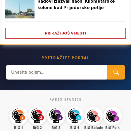
Radovi izazvali haos: Kilometarske
kolone kod Prijedorske petlje
PRIKAŽI JOŠ VIJESTI
PRETRAŽITE PORTAL
Search
for:
RADIO STANICE
BiG 1
BiG 2
BiG 3
BiG 4
BiG Balade
BiG Folk