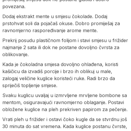
povezana.
Dodaj ekstrakt mente u smjesu čokolade. Dodaj
prstohvat soli da pojačaš okuse. Dobro promiješaj za
ravnomjerno raspoređivanje arome mente.
Prekrij posudu plastičnom folijom i stavi smjesu u frižider
najmanje 2 sata ili dok ne postane dovoljno čvrsta za
oblikovanje.
Kada je čokoladna smjesa dovoljno ohlađena, koristi
kašičicu da izvadiš porcije i brzo ih oblikuj u male,
zalogaj veličine kuglice koristeći ruke. Radi brzo da
spriječiš topljenje smjese.
Svaku kuglicu uvaljaj u izmrvljene mrvljene bombone sa
mentom, osiguravajući ravnomjerno oblaganje. Postavi
obložene kuglice na pleh prekriven papirom za pečenje.
Vrati pleh u frižider i ostavi čoko kugle da se stvrdnu još
30 minuta do sat vremena. Kada kuglice postanu čvrste,