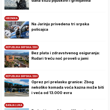
dana stižu pljuskovi i grmljavina
HRONIKA
Na Јarinju privedena tri srpska
policajca
REPUBLIKA SRPSKA / BIH
Bez plata i zdravstvenog osiguranja:
Rudari treću noć proveli u jami
REPUBLIKA SRPSKA / BIH
Oprez pri prelasku granice: Zbog
nekoliko komada voća kazna može biti
i veća od 13.000 evra
BANJA LUKA