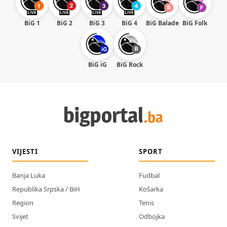
BiG 1
BiG 2
BiG 3
BiG 4
BiG Balade
BiG Folk
BiG iG
BiG Rock
VIJESTI
SPORT
Banja Luka
Fudbal
Republika Srpska / BiH
Košarka
Region
Tenis
Svijet
Odbojka