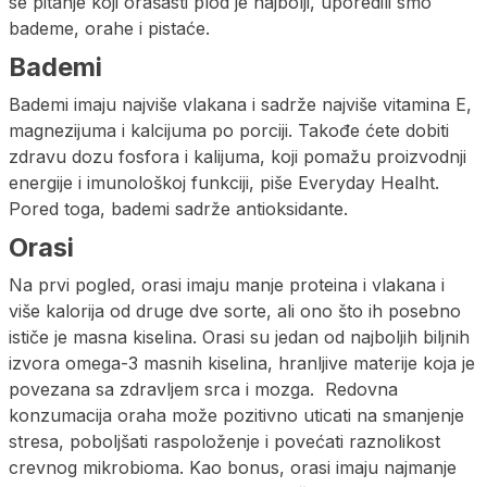
se pitanje koji orašasti plod je najbolji, uporedili smo
bademe, orahe i pistaće.
Bademi
Bademi imaju najviše vlakana i sadrže najviše vitamina E,
magnezijuma i kalcijuma po porciji. Takođe ćete dobiti
zdravu dozu fosfora i kalijuma, koji pomažu proizvodnji
energije i imunološkoj funkciji, piše Everyday Healht.
Pored toga, bademi sadrže antioksidante.
Orasi
Na prvi pogled, orasi imaju manje proteina i vlakana i
više kalorija od druge dve sorte, ali ono što ih posebno
ističe je masna kiselina. Orasi su jedan od najboljih biljnih
izvora omega-3 masnih kiselina, hranljive materije koja je
povezana sa zdravljem srca i mozga. Redovna
konzumacija oraha može pozitivno uticati na smanjenje
stresa, poboljšati raspoloženje i povećati raznolikost
crevnog mikrobioma. Kao bonus, orasi imaju najmanje