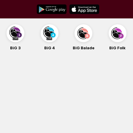
Skip
to
content
BiG 3
BiG 4
BiG Balade
BiG Folk