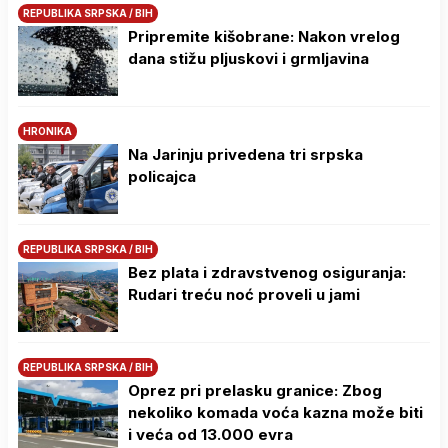
REPUBLIKA SRPSKA / BIH
Pripremite kišobrane: Nakon vrelog
dana stižu pljuskovi i grmljavina
HRONIKA
Na Јarinju privedena tri srpska
policajca
REPUBLIKA SRPSKA / BIH
Bez plata i zdravstvenog osiguranja:
Rudari treću noć proveli u jami
REPUBLIKA SRPSKA / BIH
Oprez pri prelasku granice: Zbog
nekoliko komada voća kazna može biti
i veća od 13.000 evra