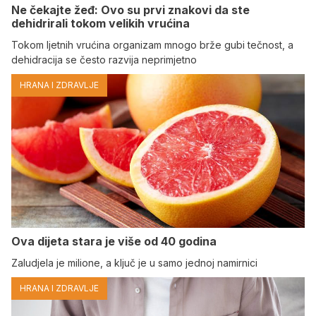
Ne čekajte žeđ: Ovo su prvi znakovi da ste
dehidrirali tokom velikih vrućina
Tokom ljetnih vrućina organizam mnogo brže gubi tečnost, a
dehidracija se često razvija neprimjetno
HRANA I ZDRAVLJE
Ova dijeta stara je više od 40 godina
Zaludjela je milione, a ključ je u samo jednoj namirnici
HRANA I ZDRAVLJE