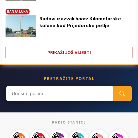
BANJA LUKA
Radovi izazvali haos: Kilometarske
kolone kod Prijedorske petlje
PRIKAŽI JOŠ VIJESTI
PRETRAŽITE PORTAL
Search
for:
RADIO STANICE