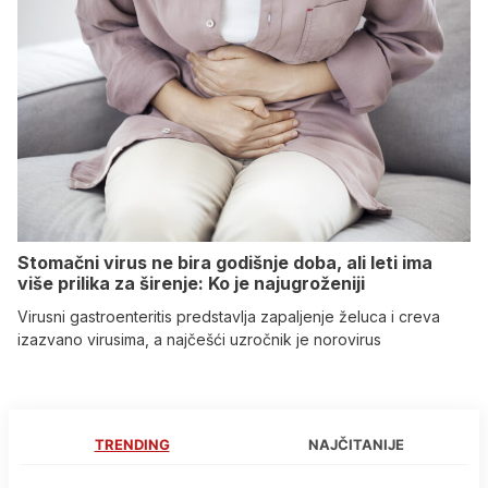
Stomačni virus ne bira godišnje doba, ali leti ima
više prilika za širenje: Ko je najugroženiji
Virusni gastroenteritis predstavlja zapaljenje želuca i creva
izazvano virusima, a najčešći uzročnik je norovirus
TRENDING
NAJČITANIJE