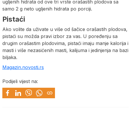
ugljenih hidrata od ove tri vrste orašastih plodova sa
samo 2 g neto ugljenih hidrata po porciji.
Pistaći
Ako volite da uživate u više od šačice orašastih plodova,
pistaći su možda pravi izbor za vas. U poređenju sa
drugim orašastim plodovima, pistaći imaju manje kalorija i
masti i više nezasićenih masti, kalijuma i jedinjenja na bazi
biljaka.
Magazin.novosti.rs
Podijeli vijest na: