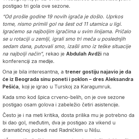
postigao tri gola ove sezone.
“Od prošle godine 19 novih igrača je došlo. Uprkos
tome, nismo primili gol na šest od 11 utamica u ligi.
Igraćemo sa najboljim igračima u svim linijama. Pričalo
se u rotaciji u zemlji, igrali smo tri meča u poslednjih
sedam dana, putovali smo, izašli smo iz teške situacije
na najbolji način”
, rekao je
Abdulah Avdži
na
konferenciji za medije.
Ona je bila interesantna, a
trener gostiju najavio je da
će iz Beograda sinu poneti i poklon – dres Aleksandra
Pešića
, koji je igrao u Turskoj za Karagumruk.
Kada smo kod špica crveno-belih, on je ove sezone
postigao osam golova i zabeležio četiri asistencije.
Često je i na meti kritika, dosta prilika mu je potrebno da
bi dao gol, međutim, dva je postigao za vikend u
dramatičnoj pobedi nad Radničkim u Nišu.