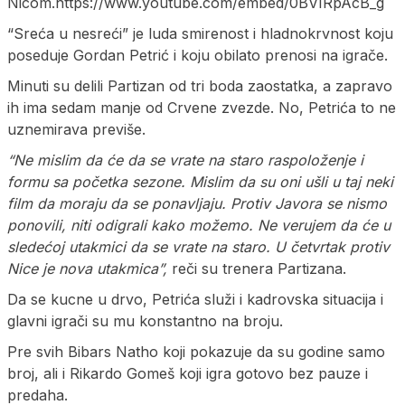
Nicom.https://www.youtube.com/embed/0BVIRpAcB_g
“Sreća u nesreći” je luda smirenost i hladnokrvnost koju
poseduje Gordan Petrić i koju obilato prenosi na igrače.
Minuti su delili Partizan od tri boda zaostatka, a zapravo
ih ima sedam manje od Crvene zvezde. No, Petrića to ne
uznemirava previše.
“Ne mislim da će da se vrate na staro raspoloženje i
formu sa početka sezone. Mislim da su oni ušli u taj neki
film da moraju da se ponavljaju. Protiv Javora se nismo
ponovili, niti odigrali kako možemo. Ne verujem da će u
sledećoj utakmici da se vrate na staro. U četvrtak protiv
Nice je nova utakmica”,
reči su trenera Partizana.
Da se kucne u drvo, Petrića služi i kadrovska situacija i
glavni igrači su mu konstantno na broju.
Pre svih Bibars Natho koji pokazuje da su godine samo
broj, ali i Rikardo Gomeš koji igra gotovo bez pauze i
predaha.