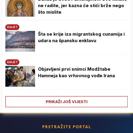
ne radite, jer kazna će stići brže nego
što mislite
SVIJET
Šta se krije iza migrantskog cunamija i
udara na špansku enklavu
SVIJET
Objavljeni prvi snimci Modžtabe
Hamneja kao vrhovnog vođe Irana
PRIKAŽI JOŠ VIJESTI
PRETRAŽITE PORTAL