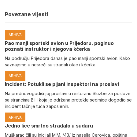
Povezane vijesti
ARHIVA
Pao manji sportski avion u Prijedoru, poginuo
poznati instruktor i njegova kćerka
Na području Prijedora danas je pao manji sportski avion. Kako
saznajemo u nesreći su stradali otac i kćerka.
ARHIVA
Incident: Potukli se pijani inspektori na proslavi
Na prednovogodišnjoj proslavi u restoranu Službe za poslove
sa strancima BiH koja je održana protekle sedmice dogodio se
incident tačnije tuča zaposlenih.
ARHIVA
Јedno lice smrtno stradalo u sudaru
Muškarac čiji su inicijali M.M. /43/ iz naselja Cerovica, opština