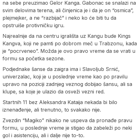
na sebe preuzimao Gelor Kanga. Gabonac se snalazi na
svim delovima terena, ali činjenica je i da je on “osmica”,
plejmejker, a ne “razbijač” i neko ko će biti tu da
opstruiše protivničku igru.
Najrealnije da na centru igrališta uz Kangu bude Kings
Kangva, koji ne pamti po dobrom meč u Trabzonu, kada
je “pocrveneo”. Možda je ovo pravo vreme da se vrati u
formu sa početka sezone.
Podjednake šanse da zaigra ima i Slavoljub Srnić,
univerzalac, koji je u poslednje vreme kao po pravilu
upravo na poziciji zadnjeg veznog dobijao šansu, ali sa
klupe, sa koje je ulazio da osveži vezni red.
Startnih 11 bez Aleksandra Kataija nekada bi bilo
iznenađenje, ali trenutno, to svakako nije.
Zvezdin “Magiko” nikako ne uspeva da pronađe pravu
formu, u poslednje vreme je stigao da zabeleži po neki
gol i asistenciju, ali i dalje nije to-to.