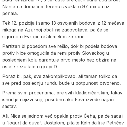
Nanta na domaćem terenu izvukla u 97. minutu iz
penala.
Tek 12. pozicija i samo 13 osvojenih bodova iz 12 mečeva
nikoga na Azurnoj obali ne zadovoljava, pa će se
sigurno u Evropi tražiti melem za rane.
Partizan bi pobedom sve rešio, dok bi podela bodova
protiv Nice omogućila da remi protiv Slovackog u
poslednjem kolu garantuje prvo mesto bez obzira na
ostale rezultate u grupi D.
Poraz bi, pak, sve zakomplikovao, ali taman toliko da
sve pred poslednju rundu bude u potpunosti otvoreno.
Prema svim procenama, pre svih kladioničarskim, takav
ishod je najizvesniji, posebno ako Favr izvede najjači
sastav.
Ali, Nica se jednom već opekla protiv Čeha, pa će sada i
u “jogurt da duva”. Uostalom, pitajte Keln da li je Petrićev