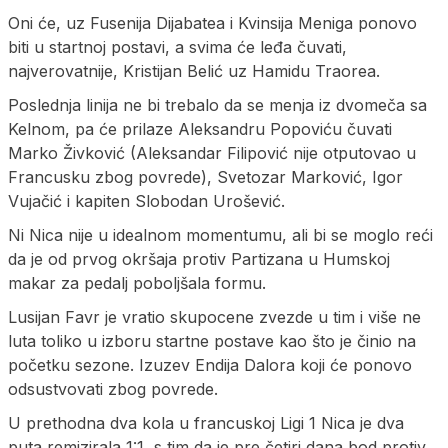
Oni će, uz Fusenija Dijabatea i Kvinsija Meniga ponovo
biti u startnoj postavi, a svima će leđa čuvati,
najverovatnije, Kristijan Belić uz Hamidu Traorea.
Poslednja linija ne bi trebalo da se menja iz dvomeča sa
Kelnom, pa će prilaze Aleksandru Popoviću čuvati
Marko Živković (Aleksandar Filipović nije otputovao u
Francusku zbog povrede), Svetozar Marković, Igor
Vujačić i kapiten Slobodan Urošević.
Ni Nica nije u idealnom momentumu, ali bi se moglo reći
da je od prvog okršaja protiv Partizana u Humskoj
makar za pedalj poboljšala formu.
Lusijan Favr je vratio skupocene zvezde u tim i više ne
luta toliko u izboru startne postave kao što je činio na
početku sezone. Izuzev Endija Dalora koji će ponovo
odsustvovati zbog povrede.
U prethodna dva kola u francuskoj Ligi 1 Nica je dva
puta remizirala 1:1, s tim da je pre četiri dana bod protiv