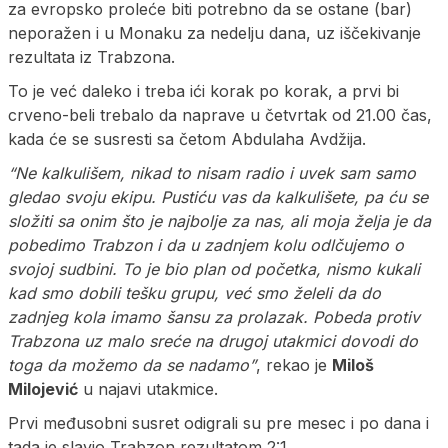
za evropsko proleće biti potrebno da se ostane (bar)
neporažen i u Monaku za nedelju dana, uz iščekivanje
rezultata iz Trabzona.
To je već daleko i treba ići korak po korak, a prvi bi
crveno-beli trebalo da naprave u četvrtak od 21.00 čas,
kada će se susresti sa četom Abdulaha Avdžija.
“Ne kalkulišem, nikad to nisam radio i uvek sam samo
gledao svoju ekipu. Pustiću vas da kalkulišete, pa ću se
složiti sa onim što je najbolje za nas, ali moja želja je da
pobedimo Trabzon i da u zadnjem kolu odlčujemo o
svojoj sudbini. To je bio plan od početka, nismo kukali
kad smo dobili tešku grupu, već smo želeli da do
zadnjeg kola imamo šansu za prolazak. Pobeda protiv
Trabzona uz malo sreće na drugoj utakmici dovodi do
toga da možemo da se nadamo”
, rekao je
Miloš
Milojević
u najavi utakmice.
Prvi međusobni susret odigrali su pre mesec i po dana i
tada je slavio Trabzon rezultatom 2:1.