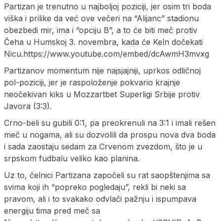
Partizan je trenutno u najboljoj poziciji, jer osim tri boda
viška i prilike da već ove večeri na “Alijanc” stadionu
obezbedi mir, ima i “opciju B”, a to će biti meč protiv
Čeha u Humskoj 3. novembra, kada će Keln dočekati
Nicu.https://www.youtube.com/embed/dcAwmH3mvxg
Partizanov momentum nije najsjajniji, uprkos odličnoj
pol-poziciji, jer je raspoloženje pokvario krajnje
neočekivan kiks u Mozzartbet Superligi Srbije protiv
Javora (3:3).
Crno-beli su gubili 0:1, pa preokrenuli na 3:1 i imali rešen
meč u nogama, ali su dozvolili da prospu nova dva boda
i sada zaostaju sedam za Crvenom zvezdom, što je u
srpskom fudbalu veliko kao planina.
Uz to, čelnici Partizana započeli su rat saopštenjima sa
svima koji ih “popreko pogledaju”, rekli bi neki sa
pravom, ali i to svakako odvlači pažnju i ispumpava
energiju tima pred meč sa