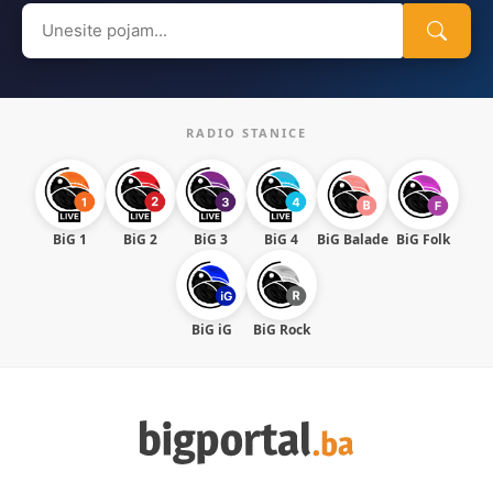
Search
for:
RADIO STANICE
BiG 1
BiG 2
BiG 3
BiG 4
BiG Balade
BiG Folk
BiG iG
BiG Rock