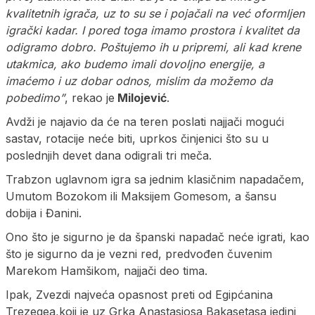
kvalitetnih igrača, uz to su se i pojačali na već oformljen
igrački kadar. I pored toga imamo prostora i kvalitet da
odigramo dobro. Poštujemo ih u pripremi, ali kad krene
utakmica, ako budemo imali dovoljno energije, a
imaćemo i uz dobar odnos, mislim da možemo da
pobedimo”
, rekao je
Milojević
.
Avdži je najavio da će na teren poslati najjači mogući
sastav, rotacije neće biti, uprkos činjenici što su u
poslednjih devet dana odigrali tri meča.
Trabzon uglavnom igra sa jednim klasičnim napadačem,
Umutom Bozokom ili Maksijem Gomesom, a šansu
dobija i Đanini.
Ono što je sigurno je da španski napadač neće igrati, kao
što je sigurno da je vezni red, predvođen čuvenim
Marekom Hamšikom, najjači deo tima.
Ipak, Zvezdi najveća opasnost preti od Egipćanina
Trezegea,koji je uz Grka Anastasiosa Bakasetasa jedini