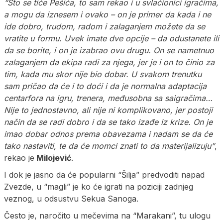
“Što se tiče Pešića, to sam rekao i u svlačionici igračima,
a mogu da iznesem i ovako – on je primer da kada i ne
ide dobro, trudom, radom i zalaganjem možete da se
vratite u formu. Uvek imate dve opcije – da odustanete ili
da se borite, i on je izabrao ovu drugu. On se nametnuo
zalaganjem da ekipa radi za njega, jer je i on to činio za
tim, kada mu skor nije bio dobar. U svakom trenutku
sam pričao da će i to doći i da je normalna adaptacija
centarfora na igru, trenera, međusobna sa saigračima…
Nije to jednostavno, ali nije ni komplikovano, jer postoji
način da se radi dobro i da se tako izađe iz krize. On je
imao dobar odnos prema obavezama i nadam se da će
tako nastaviti, te da će momci znati to da materijalizuju”
,
rekao je
Milojević
.
I dok je jasno da će popularni “Šilja” predvoditi napad
Zvezde, u “magli” je ko će igrati na poziciji zadnjeg
veznog, u odsustvu Sekua Sanoga.
Često je, naročito u mečevima na “Marakani”, tu ulogu