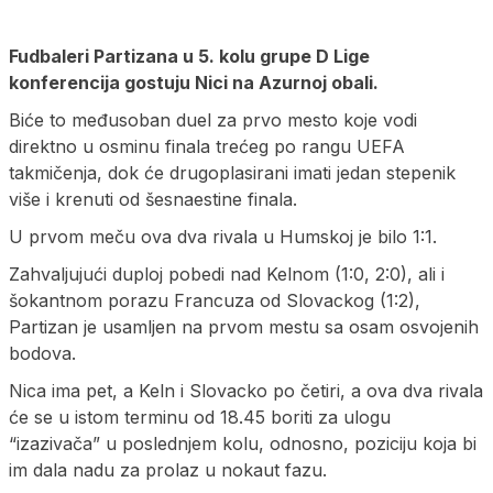
Fudbaleri Partizana u 5. kolu grupe D Lige
konferencija gostuju Nici na Azurnoj obali.
Biće to međusoban duel za prvo mesto koje vodi
direktno u osminu finala trećeg po rangu UEFA
takmičenja, dok će drugoplasirani imati jedan stepenik
više i krenuti od šesnaestine finala.
U prvom meču ova dva rivala u Humskoj je bilo 1:1.
Zahvaljujući duploj pobedi nad Kelnom (1:0, 2:0), ali i
šokantnom porazu Francuza od Slovackog (1:2),
Partizan je usamljen na prvom mestu sa osam osvojenih
bodova.
Nica ima pet, a Keln i Slovacko po četiri, a ova dva rivala
će se u istom terminu od 18.45 boriti za ulogu
“izazivača” u poslednjem kolu, odnosno, poziciju koja bi
im dala nadu za prolaz u nokaut fazu.