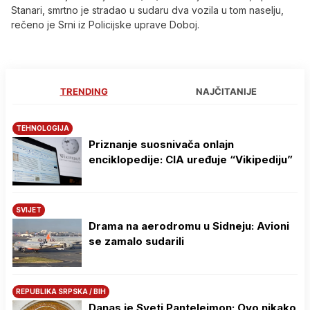
Stanari, smrtno je stradao u sudaru dva vozila u tom naselju,
rečeno je Srni iz Policijske uprave Doboj.
TRENDING
NAJČITANIJE
TEHNOLOGIJA
Priznanje suosnivača onlajn
enciklopedije: CIA uređuje “Vikipediju”
SVIJET
Drama na aerodromu u Sidneju: Avioni
se zamalo sudarili
REPUBLIKA SRPSKA / BIH
Danas je Sveti Pantelejmon: Ovo nikako