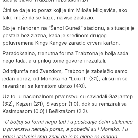
Čini se da je to poraz koji je tim Miloša Milojevića, ako
tako može da se kaže, najviše zaslužio.
Bio je inferioran na “Šenol Guneš” stadionu, a situacija je
postala bezizlazna, kada je sredinom drugog
poluvremena Kings Kangve zaradio crveni karton.
Paradoksalno, trenutna forma Trabzona je bolja sada
nego tada, a u prilog tome govore i rezultati.
Od trijumfa nad Zvezdom, Trabzon je zabeležio samo
jedan poraz, od Monaka na “Luju II” (3:1), ali su im se
revanširali sa kamatom ubrzo (4:0).
Uz to, u nacionalnom prvenstvu su savladali Gazijantep
(3:2), Kajzeri (2:1), Sivaspor (1:0), dok su remizirali sa
Kasimpasom (0:0) i Bešiktašom (2:2).
“U boljoj su formi nego tad i u poslednje četiri utakmice
u prvenstvu nemaju poraz, a pobedili su i Monako. I u
prvoj utakmici smo znali da je to ekipa sa mnogo