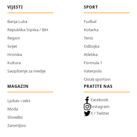
VIJESTI
SPORT
Banja Luka
Fudbal
Republika Srpska / BiH
Košarka
Region
Tenis
Svijet
Odbojka
Hronika
Atletika
Kultura
Formula 1
Saopštenje za medije
Vaterpolo
Ostali sportovi
MAGAZIN
PRATITE NAS
Facebook
Ljubav i seks
Instagram
Moda
X / Twitter
ShowBiz
Zanimljivo