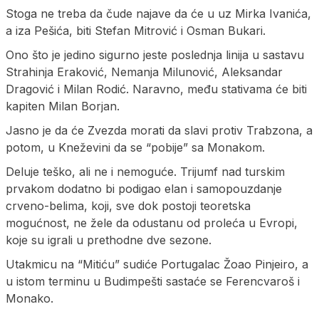
Stoga ne treba da čude najave da će u uz Mirka Ivanića,
a iza Pešića, biti Stefan Mitrović i Osman Bukari.
Ono što je jedino sigurno jeste poslednja linija u sastavu
Strahinja Eraković, Nemanja Milunović, Aleksandar
Dragović i Milan Rodić. Naravno, među stativama će biti
kapiten Milan Borjan.
Jasno je da će Zvezda morati da slavi protiv Trabzona, a
potom, u Kneževini da se “pobije” sa Monakom.
Deluje teško, ali ne i nemoguće. Trijumf nad turskim
prvakom dodatno bi podigao elan i samopouzdanje
crveno-belima, koji, sve dok postoji teoretska
mogućnost, ne žele da odustanu od proleća u Evropi,
koje su igrali u prethodne dve sezone.
Utakmicu na “Mitiću” sudiće Portugalac Žoao Pinjeiro, a
u istom terminu u Budimpešti sastaće se Ferencvaroš i
Monako.