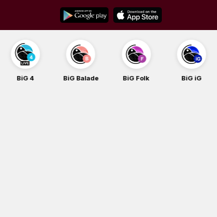
Skip
to
content
BiG Balade
BiG Folk
BiG iG
BiG Rock