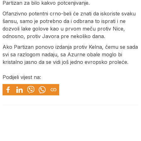
Partizan za bilo kakvo potcenjivanje.
Ofanzivno potentni crno-beli će znati da iskoriste svaku
šansu, samo je potrebno da i odbrana to isprati i ne
dozvoli lake golove kao u prvom meču protiv Nice,
odnosno, protiv Javora pre nekoliko dana.
Ako Partizan ponovo izdanja protiv Kelna, čemu se sada
svi sa razlogom nadaju, sa Azurne obale moglo bi
kristalno jasno da se vidi još jedno evropsko proleće.
Podijeli vijest na: